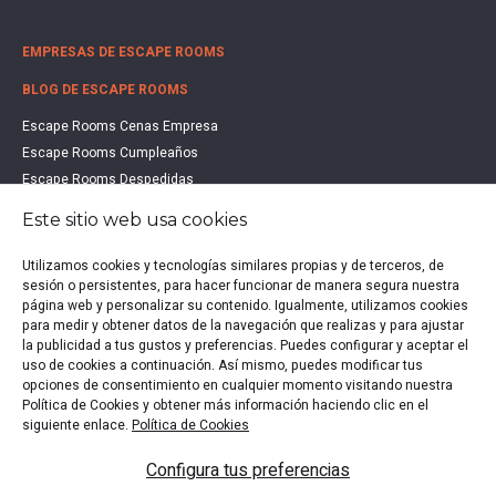
EMPRESAS DE ESCAPE ROOMS
BLOG DE ESCAPE ROOMS
Escape Rooms Cenas Empresa
Escape Rooms Cumpleaños
Escape Rooms Despedidas
Escape Rooms Educación
Este sitio web usa cookies
Escape Rooms Familias
Escape Rooms Halloween
Utilizamos cookies y tecnologías similares propias y de terceros, de
sesión o persistentes, para hacer funcionar de manera segura nuestra
Escape Rooms San Valentín
página web y personalizar su contenido. Igualmente, utilizamos cookies
Estudio de Mercado Escape Rooms 2021
para medir y obtener datos de la navegación que realizas y para ajustar
Qué es un Escape Room
la publicidad a tus gustos y preferencias. Puedes configurar y aceptar el
uso de cookies a continuación. Así mismo, puedes modificar tus
Qué es un Hall Escape
opciones de consentimiento en cualquier momento visitando nuestra
Política de Cookies y obtener más información haciendo clic en el
siguiente enlace.
Política de Cookies
Política de privacidad
|
Política de Cookies
|
Aviso legal
|
Configura tus preferencias
Escape Rooms en España