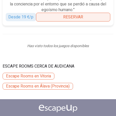
la conciencia por el entorno que se perdió a causa del
egoísmo humano."
Desde 19 €/p
RESERVAR
Has visto todos los juegos disponibles
ESCAPE ROOMS CERCA DE AUDICANA
Escape Rooms en Vitoria
Escape Rooms en Álava (Provincia)