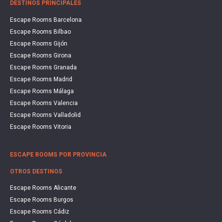
DESTINOS PRINCIPALES
Escape Rooms Barcelona
Escape Rooms Bilbao
Escape Rooms Gijón
Escape Rooms Girona
Escape Rooms Granada
Escape Rooms Madrid
Escape Rooms Málaga
Escape Rooms Valencia
Escape Rooms Valladolid
Escape Rooms Vitoria
ESCAPE ROOMS POR PROVINCIA
OTROS DESTINOS
Escape Rooms Alicante
Escape Rooms Burgos
Escape Rooms Cádiz