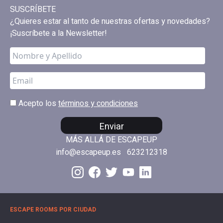
SUSCRÍBETE
¿Quieres estar al tanto de nuestras ofertas y novedades?
¡Suscríbete a la Newsletter!
Acepto los
términos y condiciones
Enviar
MÁS ALLÁ DE ESCAPEUP
info@escapeup.es
623212318
ESCAPE ROOMS POR CIUDAD