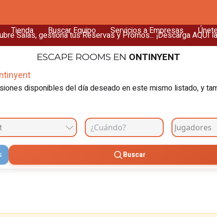
Tienda
Buscar Equipo
Servicios a Empresas
Únet
bre Salas, gestiona tus Reservas y Promos... ¡Descarga AQUÍ l
ONTINYENT
ESCAPE ROOMS
EN
ntinyent
iones disponibles del día deseado en este mismo listado, y tambi
t
s
Buscar