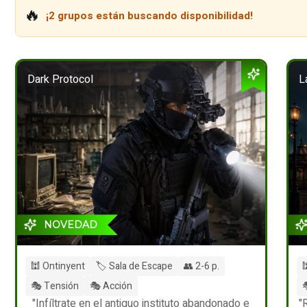
🔥
¡2 grupos están buscando disponibilidad!
Dark Protocol
L
NOVEDAD
🕍 Ontinyent
🏷️ Sala de Escape
👥 2-6 p.

🎭 Tensión
🎭 Acción

"Infíltrate en el antiguo instituto abandonado e
"