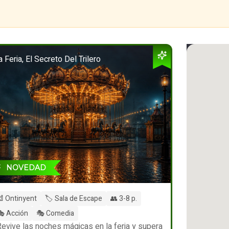
a Feria, El Secreto Del Trilero
NOVEDAD
 Ontinyent
🏷️ Sala de Escape
👥 3-8 p.
 Acción
🎭 Comedia
Revive las noches mágicas en la feria y supera