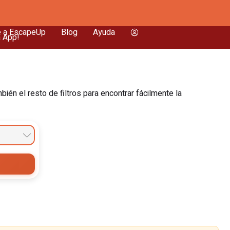
e a EscapeUp
Blog
Ayuda
a App!
én el resto de filtros para encontrar fácilmente la