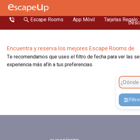
Escape Rooms
App Móvil
Tarjetas Regalo
Descu
Encuentra y reserva los mejores Escape Rooms de
Te recomendamos que uses el filtro de fecha para ver las ses
experiencia más afín a tus preferencias.
Filtro