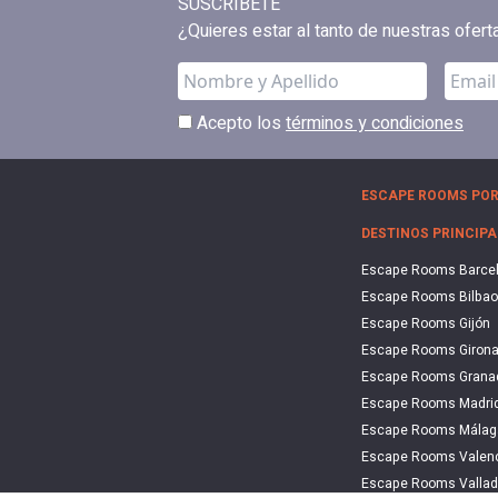
SUSCRÍBETE
¿Quieres estar al tanto de nuestras ofer
Acepto los
términos y condiciones
ESCAPE ROOMS POR
DESTINOS PRINCIPA
Escape Rooms Barce
Escape Rooms Bilbao
Escape Rooms Gijón
Escape Rooms Giron
Escape Rooms Grana
Escape Rooms Madri
Escape Rooms Málag
Escape Rooms Valen
Escape Rooms Vallad