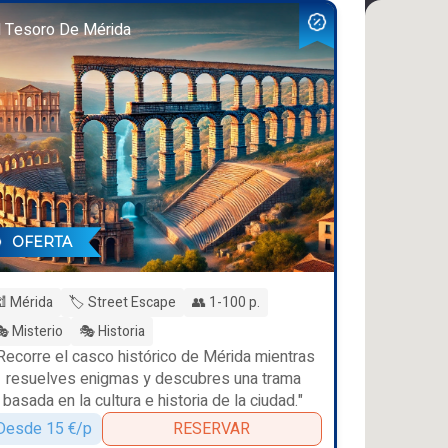
l Tesoro De Mérida
OFERTA
 Mérida
🏷️ Street Escape
👥 1-100 p.
 Misterio
🎭 Historia
Recorre el casco histórico de Mérida mientras
resuelves enigmas y descubres una trama
basada en la cultura e historia de la ciudad."
Desde 15 €/p
RESERVAR