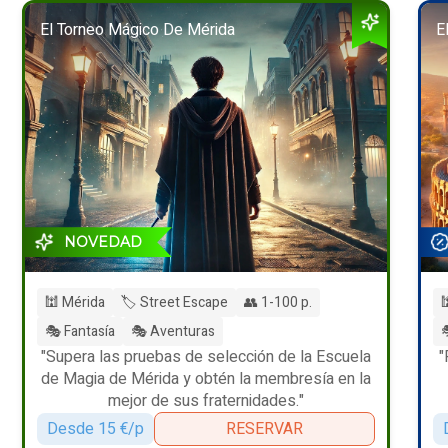
El Torneo Mágico De Mérida
E
NOVEDAD
🕍 Mérida
🏷️ Street Escape
👥 1-100 p.

🎭 Fantasía
🎭 Aventuras

"Supera las pruebas de selección de la Escuela
"
de Magia de Mérida y obtén la membresía en la
mejor de sus fraternidades."
Desde 15 €/p
RESERVAR