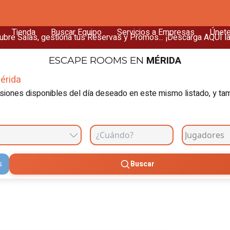
Tienda
Buscar Equipo
Servicios a Empresas
Únet
bre Salas, gestiona tus Reservas y Promos... ¡Descarga AQUÍ l
MÉRIDA
ESCAPE ROOMS
EN
érida
iones disponibles del día deseado en este mismo listado, y tambi
s
Buscar