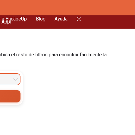
e a EscapeUp
Blog
Ayuda
a App!
én el resto de filtros para encontrar fácilmente la