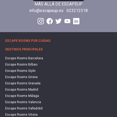
MÁS ALLÁ DE ESCAPEUP
info@escapeup.es
623212318
ESCAPE ROOMS POR CIUDAD
DESTINOS PRINCIPALES
Escape Rooms Barcelona
Escape Rooms Bilbao
Escape Rooms Gijón
Escape Rooms Girona
Escape Rooms Granada
Escape Rooms Madrid
Escape Rooms Málaga
Escape Rooms Valencia
Escape Rooms Valladolid
Escape Rooms Vitoria