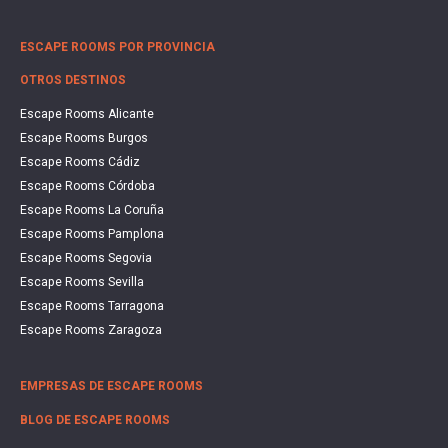
ESCAPE ROOMS POR PROVINCIA
OTROS DESTINOS
Escape Rooms Alicante
Escape Rooms Burgos
Escape Rooms Cádiz
Escape Rooms Córdoba
Escape Rooms La Coruña
Escape Rooms Pamplona
Escape Rooms Segovia
Escape Rooms Sevilla
Escape Rooms Tarragona
Escape Rooms Zaragoza
EMPRESAS DE ESCAPE ROOMS
BLOG DE ESCAPE ROOMS