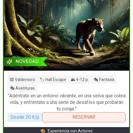
NOVEDAD
🕍 Valdemoro
🏷️ Hall Escape
👥 4-12 p.
🎭 Fantasía
🎭 Aventuras
"Adéntrate en un entorno vibrante, en una selva que cobra
vida, y enfréntate a una serie de desafíos que probarán
tu coraje."
Desde 20 €/p
RESERVAR
Experiencia con Actores