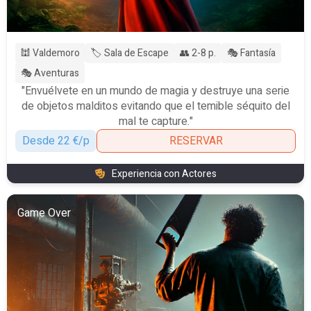
🕍 Valdemoro
🏷️ Sala de Escape
👥 2-8 p.
🎭 Fantasía
🎭 Aventuras
"Envuélvete en un mundo de magia y destruye una serie
de objetos malditos evitando que el temible séquito del
mal te capture."
Desde 22 €/p
RESERVAR
Experiencia con Actores
Game Over