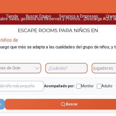
Tienda
Buscar Equipo
Servicios a Empresas
Únet
bre Salas, gestiona tus Reservas y Promos... ¡Descarga AQUÍ l
ESCAPE ROOMS
PARA NIÑOS EN
 niños de
uego que más se adapta a las cualidades del grupo de niños, y t
mas de Gran
Acompañado por:
Monitor
Adulto
s
Buscar