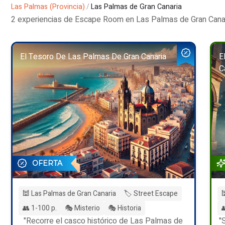
Las Palmas (Provincia)
/
Las Palmas de Gran Canaria
2 experiencias de Escape Room en Las Palmas de Gran Cana
El Tesoro De Las Palmas De Gran Canaria
E
C
OFERTA
🕍 Las Palmas de Gran Canaria
🏷️ Street Escape

👥 1-100 p.
🎭 Misterio
🎭 Historia

"Recorre el casco histórico de Las Palmas de
"