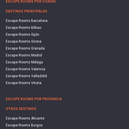
ESCAPE ROOMS POR CIUDAD
DESTINOS PRINCIPALES
Escape Rooms Barcelona
Escape Rooms Bilbao
Escape Rooms Gijón
Escape Rooms Girona
Escape Rooms Granada
Escape Rooms Madrid
Escape Rooms Málaga
Escape Rooms Valencia
Escape Rooms Valladolid
Escape Rooms Vitoria
ESCAPE ROOMS POR PROVINCIA
OTROS DESTINOS
Escape Rooms Alicante
Escape Rooms Burgos