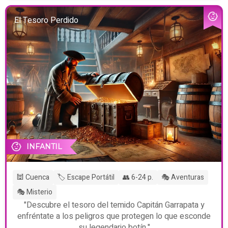
El Tesoro Perdido
INFANTIL
🕍 Cuenca
🏷️ Escape Portátil
👥 6-24 p.
🎭 Aventuras
🎭 Misterio
"Descubre el tesoro del temido Capitán Garrapata y
enfréntate a los peligros que protegen lo que esconde
su legendario botín."