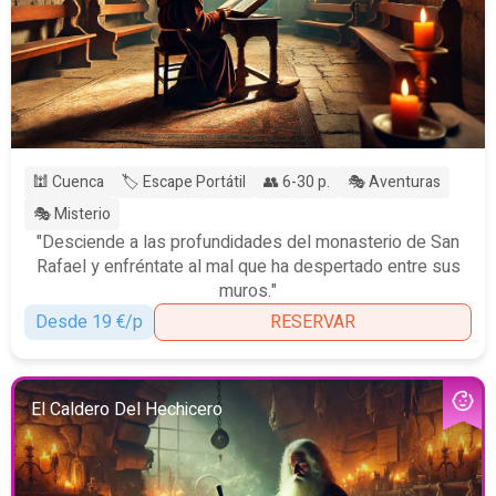
🕍 Cuenca
🏷️ Escape Portátil
👥 6-30 p.
🎭 Aventuras
🎭 Misterio
"Desciende a las profundidades del monasterio de San
Rafael y enfréntate al mal que ha despertado entre sus
muros."
Desde 19 €/p
RESERVAR
El Caldero Del Hechicero