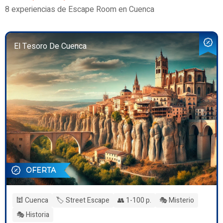
8 experiencias de Escape Room en Cuenca
El Tesoro De Cuenca
OFERTA
🕍 Cuenca
🏷️ Street Escape
👥 1-100 p.
🎭 Misterio
🎭 Historia