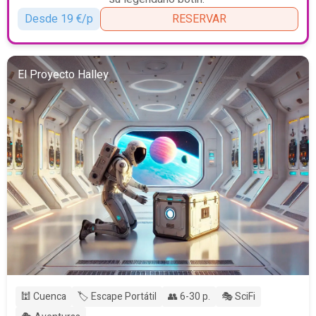
Desde 19 €/p
RESERVAR
El Proyecto Halley
🕍 Cuenca
🏷️ Escape Portátil
👥 6-30 p.
🎭 SciFi