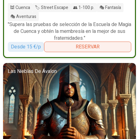
🕍 Cuenca
🏷️ Street Escape
👥 1-100 p.
🎭 Fantasía
🎭 Aventuras
"Supera las pruebas de selección de la Escuela de Magia
de Cuenca y obtén la membresía en la mejor de sus
fraternidades."
Desde 15 €/p
RESERVAR
Las Nieblas De Ávalon