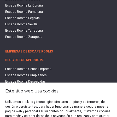
Escape Rooms La Coruña
Escape Rooms Pamplona
Escape Rooms Segovia
Escape Rooms Sevilla
Escape Rooms Tarragona
Escape Rooms Zaragoza
EMPRESAS DE ESCAPE ROOMS
BLOG DE ESCAPE ROOMS
Escape Rooms Cenas Empresa
Escape Rooms Cumpleaños
Escape Rooms Despedidas
Escape Rooms Educación
Este sitio web usa cookies
Escape Rooms Familias
Escape Rooms Halloween
Utilizamos cookies y tecnologías similares propias y de terceros, de
Escape Rooms San Valentín
sesión o persistentes, para hacer funcionar de manera segura nuestra
página web y personalizar su contenido. Igualmente, utilizamos cookies
Estudio de Mercado Escape Rooms 2021
para medir y obtener datos de la navegación que realizas y para ajustar