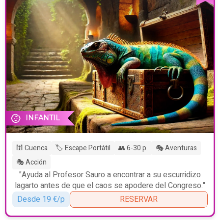
INFANTIL
🕍 Cuenca
🏷️ Escape Portátil
👥 6-30 p.
🎭 Aventuras
🎭 Acción
"Ayuda al Profesor Sauro a encontrar a su escurridizo
lagarto antes de que el caos se apodere del Congreso."
Desde 19 €/p
RESERVAR