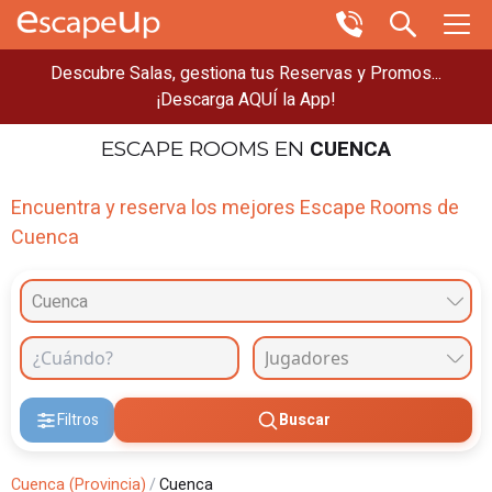
Descubre Salas, gestiona tus Reservas y Promos...
¡Descarga AQUÍ la App!
CUENCA
ESCAPE ROOMS
EN
Encuentra y reserva los mejores Escape Rooms de
Cuenca
Cuenca
Filtros
Buscar
Cuenca (Provincia)
/
Cuenca