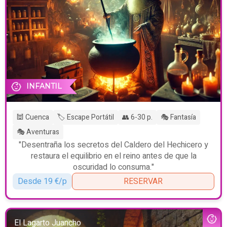
INFANTIL
🕍 Cuenca
🏷️ Escape Portátil
👥 6-30 p.
🎭 Fantasía
🎭 Aventuras
"Desentraña los secretos del Caldero del Hechicero y
restaura el equilibrio en el reino antes de que la
oscuridad lo consuma."
Desde 19 €/p
RESERVAR
El Lagarto Juancho