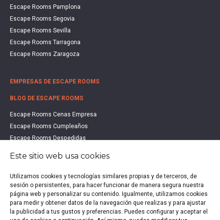
Escape Rooms Pamplona
Escape Rooms Segovia
Escape Rooms Sevilla
Escape Rooms Tarragona
Escape Rooms Zaragoza
EMPRESAS DE ESCAPE ROOMS
BLOG DE ESCAPE ROOMS
Escape Rooms Cenas Empresa
Escape Rooms Cumpleaños
Escape Rooms Despedidas
Escape Rooms Educación
Este sitio web usa cookies
Escape Rooms Familias
Escape Rooms Halloween
Utilizamos cookies y tecnologías similares propias y de terceros, de
sesión o persistentes, para hacer funcionar de manera segura nuestra
Escape Rooms San Valentín
página web y personalizar su contenido. Igualmente, utilizamos cookies
Estudio de Mercado Escape Rooms 2021
para medir y obtener datos de la navegación que realizas y para ajustar
Qué es un Escape Room
la publicidad a tus gustos y preferencias. Puedes configurar y aceptar el