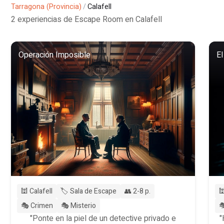
Tarragona (Provincia)
/
Calafell
2 experiencias de Escape Room en Calafell
Operación Imposible
El
🕍 Calafell
🏷️ Sala de Escape
👥 2-8 p.

🎭 Crimen
🎭 Misterio

"Ponte en la piel de un detective privado e
"