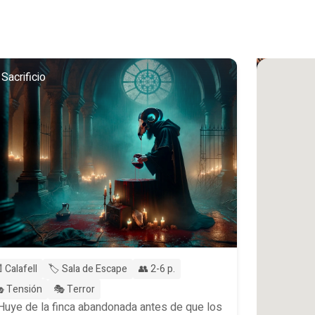
 Sacrificio
 Calafell
🏷️ Sala de Escape
👥 2-6 p.
 Tensión
🎭 Terror
Huye de la finca abandonada antes de que los