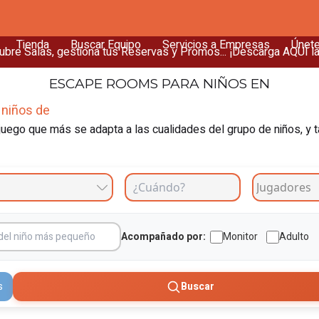
Tienda
Buscar Equipo
Servicios a Empresas
Únet
bre Salas, gestiona tus Reservas y Promos... ¡Descarga AQUÍ l
ESCAPE ROOMS
PARA NIÑOS EN
 niños de
uego que más se adapta a las cualidades del grupo de niños, y t
Acompañado por:
Monitor
Adulto
s
Buscar