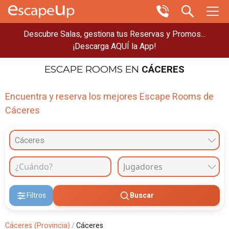
Descubre Salas, gestiona tus Reservas y Promos...
¡Descarga AQUÍ la App!
CÁCERES
ESCAPE ROOMS
EN
Encuentra y reserva los mejores Escape Rooms de
Cáceres
Cáceres
Filtros
Buscar
Cáceres (Provincia)
/
Cáceres