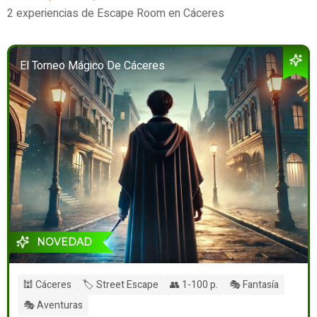
2 experiencias de Escape Room en Cáceres
El Torneo Mágico De Cáceres
NOVEDAD
🕍 Cáceres
🏷️ Street Escape
👥 1-100 p.
🎭 Fantasía
🎭 Aventuras