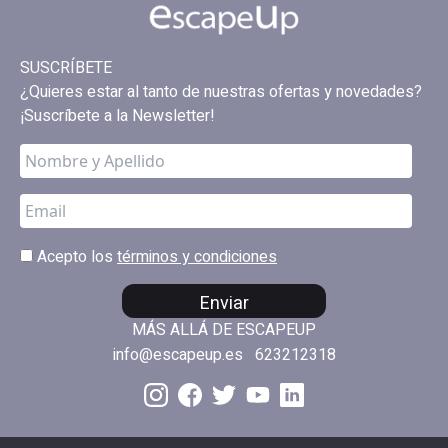
SUSCRÍBETE
¿Quieres estar al tanto de nuestras ofertas y novedades?
¡Suscríbete a la Newsletter!
Acepto los
términos y condiciones
Enviar
MÁS ALLÁ DE ESCAPEUP
info@escapeup.es
623212318