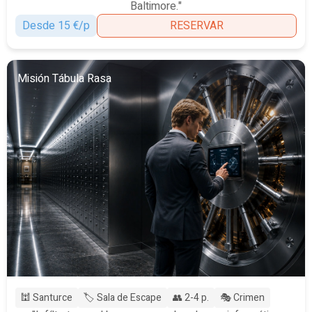
Baltimore."
Desde 15 €/p
RESERVAR
Misión Tábula Rasa
🕍 Santurce
🏷️ Sala de Escape
👥 2-4 p.
🎭 Crimen