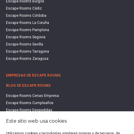
Escape Rooms Burgos
Escape Rooms Cádiz
Escape Rooms Córdoba
Escape Rooms La Coruña
Escape Rooms Pamplona
Escape Rooms Segovia
Escape Rooms Sevilla
Escape Rooms Tarragona
Escape Rooms Zaragoza
EMPRESAS DE ESCAPE ROOMS
BLOG DE ESCAPE ROOMS
Escape Rooms Cenas Empresa
Escape Rooms Cumpleaños
Escape Rooms Despedidas
Escape Rooms Educación
Este sitio web usa cookies
Escape Rooms Familias
Escape Rooms Halloween
Utilizamos cookies y tecnologías similares propias y de terceros, de