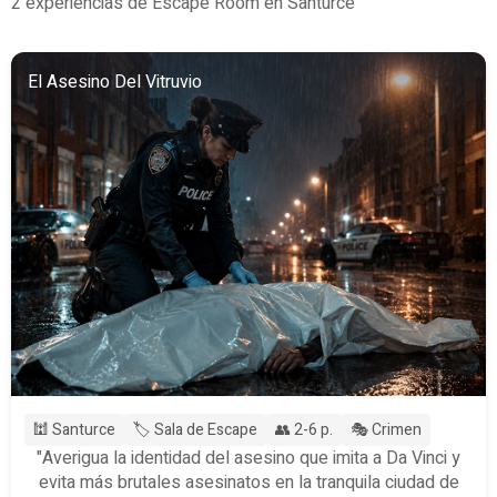
2 experiencias de Escape Room en Santurce
El Asesino Del Vitruvio
🕍 Santurce
🏷️ Sala de Escape
👥 2-6 p.
🎭 Crimen
"Averigua la identidad del asesino que imita a Da Vinci y
evita más brutales asesinatos en la tranquila ciudad de