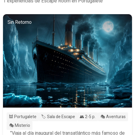
1 experiencias de Escape Room en Portugalete
Sin Retorno
🕍 Portugalete
🏷️ Sala de Escape
👥 2-5 p.
🎭 Aventuras
🎭 Misterio
"Viaja al día inaugural del transatlántico más famoso de