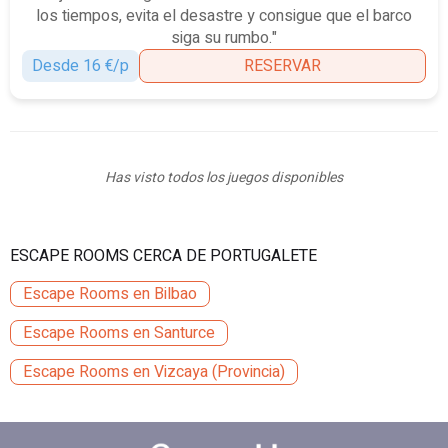
los tiempos, evita el desastre y consigue que el barco
siga su rumbo."
Desde 16 €/p
RESERVAR
Has visto todos los juegos disponibles
ESCAPE ROOMS CERCA DE PORTUGALETE
Escape Rooms en Bilbao
Escape Rooms en Santurce
Escape Rooms en Vizcaya (Provincia)