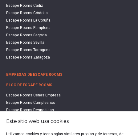
Escape Rooms Cádiz
Escape Rooms Córdoba
Escape Rooms La Coruña
Escape Rooms Pamplona
Escape Rooms Segovia
Escape Rooms Sevilla
Escape Rooms Tarragona
Escape Rooms Zaragoza
EMPRESAS DE ESCAPE ROOMS
BLOG DE ESCAPE ROOMS
Escape Rooms Cenas Empresa
Escape Rooms Cumpleaños
Escape Rooms Despedidas
Escape Rooms Educación
Este sitio web usa cookies
Escape Rooms Familias
Escape Rooms Halloween
Utilizamos cookies y tecnologías similares propias y de terceros, de