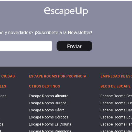
tas y novedades? ¡Suscríbete a la Newsletter!
Enviar
 CIUDAD
ESCAPE ROOMS POR PROVINCIA
EMPRESAS DE ES
LES
OTROS DESTINOS
BLOG DE ESCAPE
lona
Escape Rooms Alicante
Escape Rooms Ce
Escape Rooms Burgos
Escape Rooms Cu
Escape Rooms Cádiz
Escape Rooms De
a
Escape Rooms Córdoba
Escape Rooms Edu
da
Escape Rooms La Coruña
Escape Rooms Fam
d
Escape Rooms Pamplona
Escape Rooms Hal