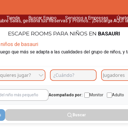
Tienda
Buscar Equipo
Servicios a Empresas
Únet
bre Salas, gestiona tus Reservas y Promos... ¡Descarga AQUÍ l
BASAURI
ESCAPE ROOMS
PARA NIÑOS EN
niños de basauri
uego que más se adapta a las cualidades del grupo de niños, y t
Acompañado por:
Monitor
Adulto
s
Buscar