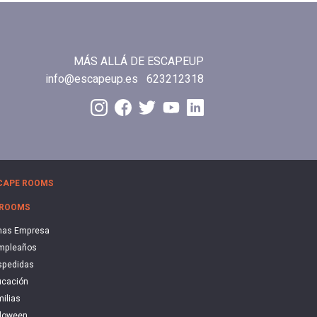
MÁS ALLÁ DE ESCAPEUP
info@escapeup.es
623212318
CAPE ROOMS
 ROOMS
nas Empresa
mpleaños
spedidas
cación
ilias
loween