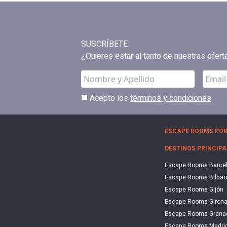
SUSCRÍBETE
¿Quieres estar al tanto de nuestras ofer
Acepto los
términos y condiciones
ESCAPE ROOMS POR
DESTINOS PRINCIPA
Escape Rooms Barce
Escape Rooms Bilbao
Escape Rooms Gijón
Escape Rooms Giron
Escape Rooms Grana
Escape Rooms Madri