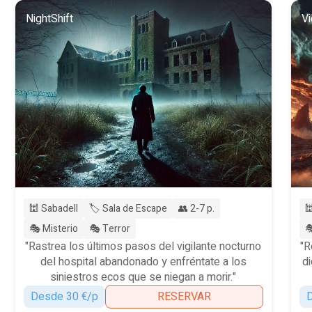
NightShift
Vi
🕍 Sabadell
🏷️ Sala de Escape
👥 2-7 p.

🎭 Misterio
🎭 Terror

"Rastrea los últimos pasos del vigilante nocturno
"R
del hospital abandonado y enfréntate a los
d
siniestros ecos que se niegan a morir."
Desde 30 €/p
RESERVAR
D