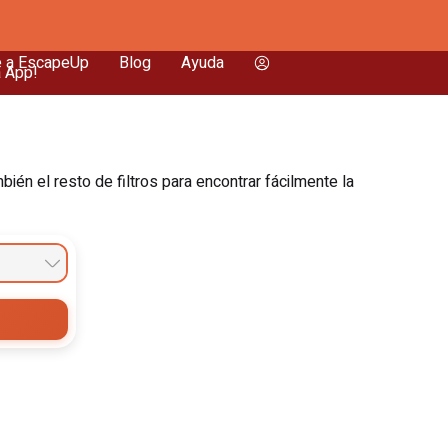
e a EscapeUp
Blog
Ayuda
a App!
én el resto de filtros para encontrar fácilmente la