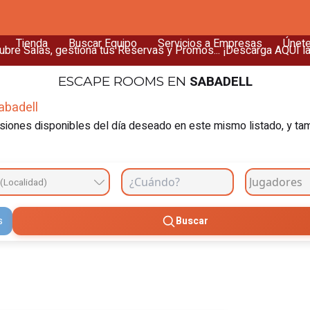
Tienda
Buscar Equipo
Servicios a Empresas
Únet
bre Salas, gestiona tus Reservas y Promos... ¡Descarga AQUÍ l
SABADELL
ESCAPE ROOMS
EN
abadell
iones disponibles del día deseado en este mismo listado, y tambi
(Localidad)
s
Buscar