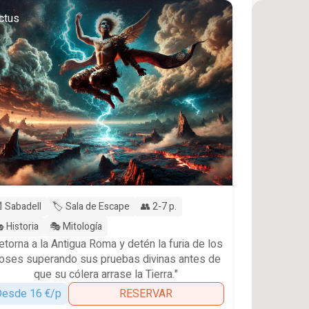
ctus
 Sabadell
🏷️ Sala de Escape
👥 2-7 p.
 Historia
🎭 Mitología
etorna a la Antigua Roma y detén la furia de los
ioses superando sus pruebas divinas antes de
que su cólera arrase la Tierra."
esde 16 €/p
RESERVAR