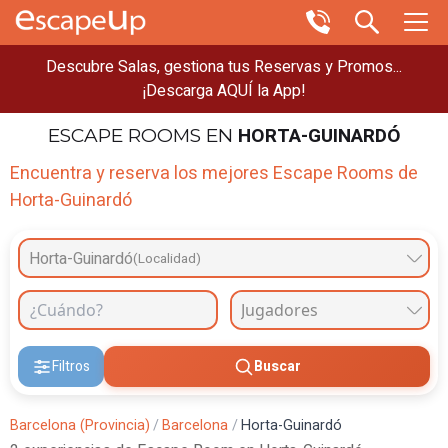
Descubre Salas, gestiona tus Reservas y Promos...
¡Descarga AQUÍ la App!
HORTA-GUINARDÓ
ESCAPE ROOMS
EN
Encuentra y reserva los mejores Escape Rooms de
Horta-Guinardó
Horta-Guinardó
(Localidad)
Filtros
Buscar
Barcelona (Provincia)
/
Barcelona
/
Horta-Guinardó