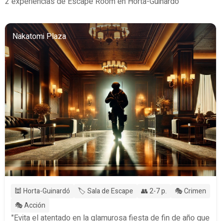
2 experiencias de Escape Room en Horta-Guinardó
Nakatomi Plaza
🕍 Horta-Guinardó
🏷️ Sala de Escape
👥 2-7 p.
🎭 Crimen
🎭 Acción
"Evita el atentado en la glamurosa fiesta de fin de año que