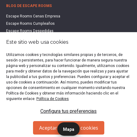
BLOG DE ESCAPE ROOMS
Escape Rooms Cenas Empresa
Escape Rooms Cumpleaños
Escape Rooms Despedidas
Escape Rooms Educación
Este sitio web usa cookies
Escape Rooms Familias
Escape Rooms Halloween
Utilizamos cookies y tecnologías similares propias y de terceros, de
Escape Rooms San Valentín
sesión o persistentes, para hacer funcionar de manera segura nuestra
página web y personalizar su contenido. Igualmente, utilizamos cookies
Estudio de Mercado Escape Rooms 2021
para medir y obtener datos de la navegación que realizas y para ajustar
Qué es un Escape Room
la publicidad a tus gustos y preferencias. Puedes configurar y aceptar el
Qué es un Hall Escape
uso de cookies a continuación. Así mismo, puedes modificar tus
opciones de consentimiento en cualquier momento visitando nuestra
Política de Cookies y obtener más información haciendo clic en el
siguiente enlace.
Política de Cookies
Política de privacidad
|
Política de Cookies
|
Aviso legal
|
Configura tus preferencias
Escape Rooms en España
Copyright © 2020-2026 EscapeUp | Todos los derechos
Aceptar todas las cookies
Mapa
reservados.