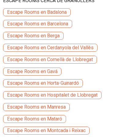
ESCAPE ROOMS CERCA DE GRANOLLERS
Escape Rooms en Badalona
Escape Rooms en Barcelona
Escape Rooms en Berga
Escape Rooms en Cerdanyola del Vallès
Escape Rooms en Cornellà de Llobregat
Escape Rooms en Gavá
Escape Rooms en Horta-Guinardó
Escape Rooms en Hospitalet de Llobregat
Escape Rooms en Manresa
Escape Rooms en Mataró
Escape Rooms en Montcada i Reixac