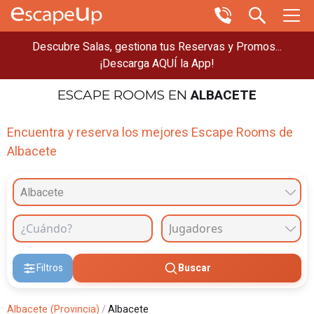
Descubre Salas, gestiona tus Reservas y Promos...
¡Descarga AQUÍ la App!
ALBACETE
ESCAPE ROOMS
EN
Encuentra y reserva los mejores Escape Rooms de
Albacete
Albacete
Filtros
Buscar
Albacete (Provincia)
/
Albacete