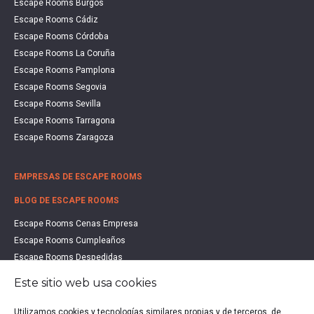
Escape Rooms Burgos
Escape Rooms Cádiz
Escape Rooms Córdoba
Escape Rooms La Coruña
Escape Rooms Pamplona
Escape Rooms Segovia
Escape Rooms Sevilla
Escape Rooms Tarragona
Escape Rooms Zaragoza
EMPRESAS DE ESCAPE ROOMS
BLOG DE ESCAPE ROOMS
Escape Rooms Cenas Empresa
Escape Rooms Cumpleaños
Escape Rooms Despedidas
Escape Rooms Educación
Este sitio web usa cookies
Escape Rooms Familias
Escape Rooms Halloween
Utilizamos cookies y tecnologías similares propias y de terceros, de