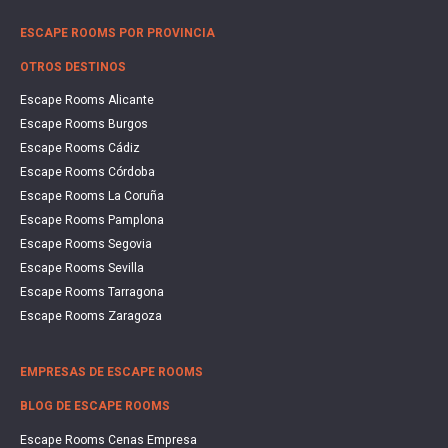
ESCAPE ROOMS POR PROVINCIA
OTROS DESTINOS
Escape Rooms Alicante
Escape Rooms Burgos
Escape Rooms Cádiz
Escape Rooms Córdoba
Escape Rooms La Coruña
Escape Rooms Pamplona
Escape Rooms Segovia
Escape Rooms Sevilla
Escape Rooms Tarragona
Escape Rooms Zaragoza
EMPRESAS DE ESCAPE ROOMS
BLOG DE ESCAPE ROOMS
Escape Rooms Cenas Empresa