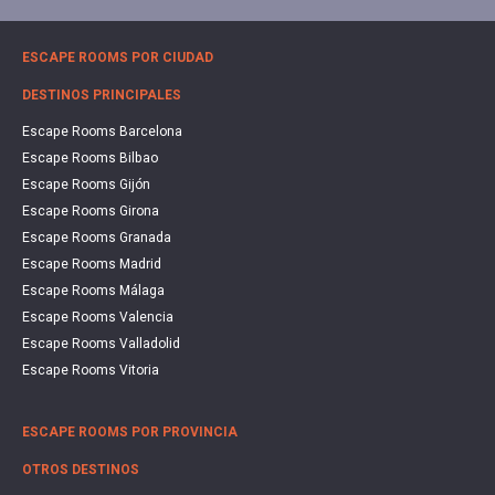
ESCAPE ROOMS POR CIUDAD
DESTINOS PRINCIPALES
Escape Rooms Barcelona
Escape Rooms Bilbao
Escape Rooms Gijón
Escape Rooms Girona
Escape Rooms Granada
Escape Rooms Madrid
Escape Rooms Málaga
Escape Rooms Valencia
Escape Rooms Valladolid
Escape Rooms Vitoria
ESCAPE ROOMS POR PROVINCIA
OTROS DESTINOS