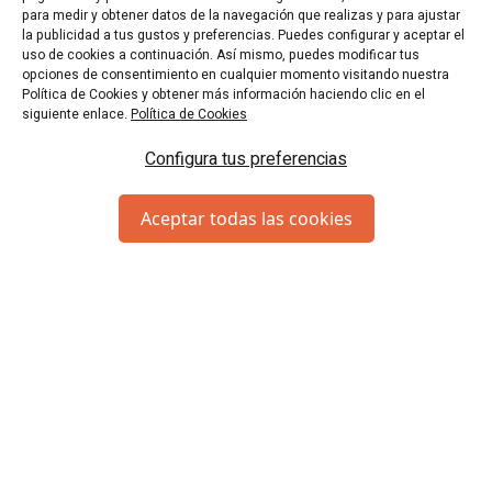
para medir y obtener datos de la navegación que realizas y para ajustar
la publicidad a tus gustos y preferencias. Puedes configurar y aceptar el
uso de cookies a continuación. Así mismo, puedes modificar tus
opciones de consentimiento en cualquier momento visitando nuestra
Política de Cookies y obtener más información haciendo clic en el
siguiente enlace.
Política de Cookies
Configura tus preferencias
El laberinto de luces:
Los jugadores deben resolver
un laberinto de luces utilizando interruptores escondidos
Aceptar todas las cookies
en diferentes partes de la sala. Cada interruptor enciende
una luz que guía el camino correcto. Si activan el
interruptor incorrecto, deberán comenzar de nuevo.