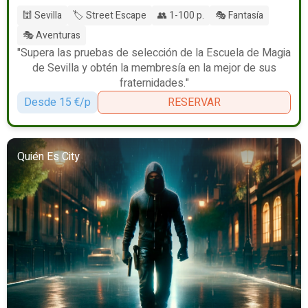
🕍 Sevilla
🏷️ Street Escape
👥 1-100 p.
🎭 Fantasía
🎭 Aventuras
"Supera las pruebas de selección de la Escuela de Magia
de Sevilla y obtén la membresía en la mejor de sus
fraternidades."
Desde 15 €/p
RESERVAR
Quién Es City