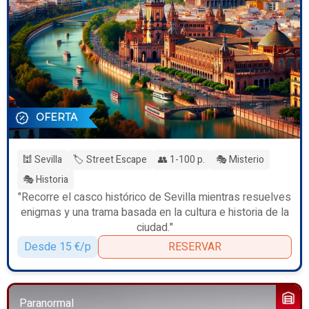
OFERTA
🕍 Sevilla
🏷️ Street Escape
👥 1-100 p.
🎭 Misterio
🎭 Historia
"Recorre el casco histórico de Sevilla mientras resuelves
enigmas y una trama basada en la cultura e historia de la
ciudad."
Desde 15 €/p
RESERVAR
Paranormal