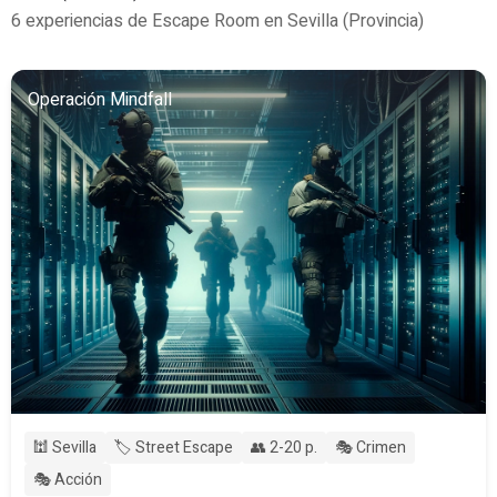
6 experiencias de Escape Room en Sevilla (Provincia)
Operación Mindfall
🕍 Sevilla
🏷️ Street Escape
👥 2-20 p.
🎭 Crimen
🎭 Acción