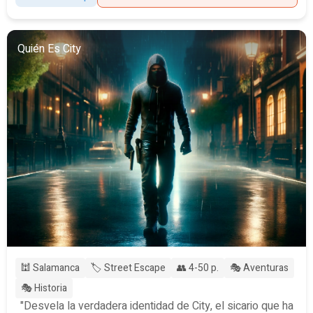
Quién Es City
🕍 Salamanca
🏷️ Street Escape
👥 4-50 p.
🎭 Aventuras
🎭 Historia
"Desvela la verdadera identidad de City, el sicario que ha