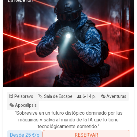
La Rebelión
🕍 Pelabravo
🏷️ Sala de Escape
👥 6-14 p.
🎭 Aventuras
🎭 Apocalipsis
"Sobrevive en un futuro distópico dominado por las
máquinas y salva al mundo de la IA que lo tiene
tecnológicamente sometido."
Desde 25 €/p
RESERVAR