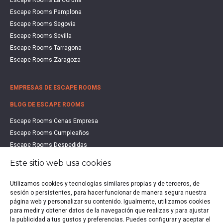
Escape Rooms La Coruña
Escape Rooms Pamplona
Escape Rooms Segovia
Escape Rooms Sevilla
Escape Rooms Tarragona
Escape Rooms Zaragoza
EMPRESAS DE ESCAPE ROOMS
BLOG DE ESCAPE ROOMS
Escape Rooms Cenas Empresa
Escape Rooms Cumpleaños
Escape Rooms Despedidas
Escape Rooms Educación
Este sitio web usa cookies
Escape Rooms Familias
Escape Rooms Halloween
Utilizamos cookies y tecnologías similares propias y de terceros, de
sesión o persistentes, para hacer funcionar de manera segura nuestra
Escape Rooms San Valentín
página web y personalizar su contenido. Igualmente, utilizamos cookies
Estudio de Mercado Escape Rooms 2021
para medir y obtener datos de la navegación que realizas y para ajustar
Qué es un Escape Room
la publicidad a tus gustos y preferencias. Puedes configurar y aceptar el