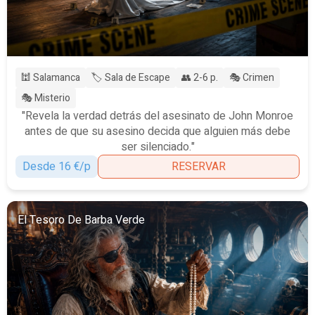
🕍 Salamanca
🏷️ Sala de Escape
👥 2-6 p.
🎭 Crimen
🎭 Misterio
"Revela la verdad detrás del asesinato de John Monroe
antes de que su asesino decida que alguien más debe
ser silenciado."
Desde 16 €/p
RESERVAR
El Tesoro De Barba Verde