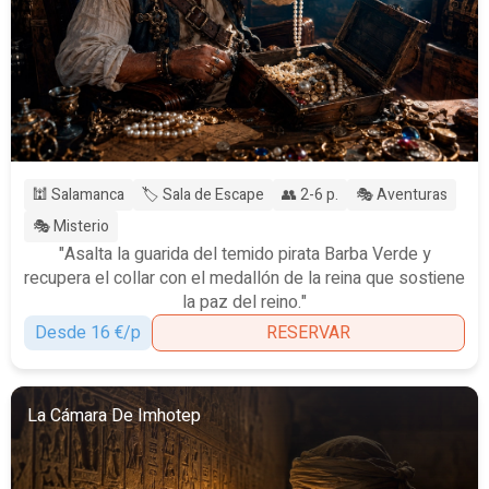
🕍 Salamanca
🏷️ Sala de Escape
👥 2-6 p.
🎭 Aventuras
🎭 Misterio
"Asalta la guarida del temido pirata Barba Verde y
recupera el collar con el medallón de la reina que sostiene
la paz del reino."
Desde 16 €/p
RESERVAR
La Cámara De Imhotep