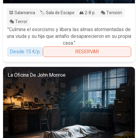
🕍 Salamanca
🏷️ Sala de Escape
👥 2-8 p.
🎭 Tensión
🎭 Terror
"Culmina el exorcismo y libera las almas atormentadas de
una viuda y su hija que antaño desaparecieron en su propia
casa."
Desde 15 €/p
RESERVAR
La Oficina De John Monroe