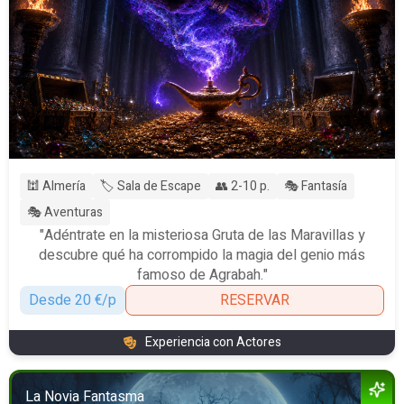
🕍 Almería
🏷️ Sala de Escape
👥 2-10 p.
🎭 Fantasía
🎭 Aventuras
"Adéntrate en la misteriosa Gruta de las Maravillas y
descubre qué ha corrompido la magia del genio más
famoso de Agrabah."
Desde 20 €/p
RESERVAR
Experiencia con Actores
La Novia Fantasma