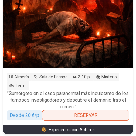
🕍 Almería
🏷️ Sala de Escape
👥 2-10 p.
🎭 Misterio
🎭 Terror
"Sumérgete en el caso paranormal más inquietante de los
famosos investigadores y descubre el demonio tras el
crimen."
Desde 20 €/p
RESERVAR
Experiencia con Actores