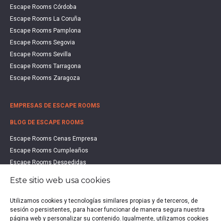
Escape Rooms Córdoba
Escape Rooms La Coruña
Escape Rooms Pamplona
Escape Rooms Segovia
Escape Rooms Sevilla
Escape Rooms Tarragona
Escape Rooms Zaragoza
EMPRESAS DE ESCAPE ROOMS
BLOG DE ESCAPE ROOMS
Escape Rooms Cenas Empresa
Escape Rooms Cumpleaños
Escape Rooms Despedidas
Escape Rooms Educación
Este sitio web usa cookies
Escape Rooms Familias
Escape Rooms Halloween
Utilizamos cookies y tecnologías similares propias y de terceros, de
sesión o persistentes, para hacer funcionar de manera segura nuestra
Escape Rooms San Valentín
página web y personalizar su contenido. Igualmente, utilizamos cookies