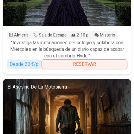
🕍 Almería
🏷️ Sala de Escape
👥 2-10 p.
🎭 Misterio
"Investiga las instalaciones del colegio y colabora con
Miércoles en la búsqueda de un diario capaz de acabar
con el sombrío Hyde."
Desde 20 €/p
RESERVAR
El Asesino De La Motosierra