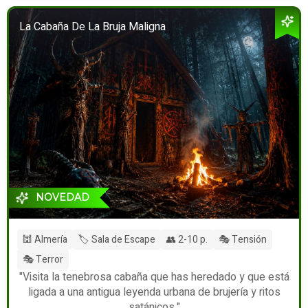
La Cabaña De La Bruja Maligna
NOVEDAD
🕍 Almería
🏷️ Sala de Escape
👥 2-10 p.
🎭 Tensión
🎭 Terror
"Visita la tenebrosa cabaña que has heredado y que está
ligada a una antigua leyenda urbana de brujería y ritos
satánicos."