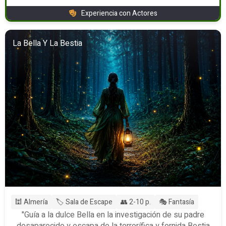
Experiencia con Actores
La Bella Y La Bestia
🕍 Almería
🏷️ Sala de Escape
👥 2-10 p.
🎭 Fantasía
"Guía a la dulce Bella en la investigación de su padre
desaparecido y escapa de la terrorífica y fornida Bestia