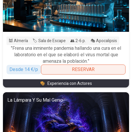
🕍 Almería
🏷️ Sala de Escape
👥 2-6 p.
🎭 Apocalipsis
"Frena una inminente pandemia hallando una cura en el
laboratorio en el que se elaboró el virus mortal que
amenaza la población."
Desde 14 €/p
RESERVAR
Experiencia con Actores
La Lámpara Y Su Mal Genio