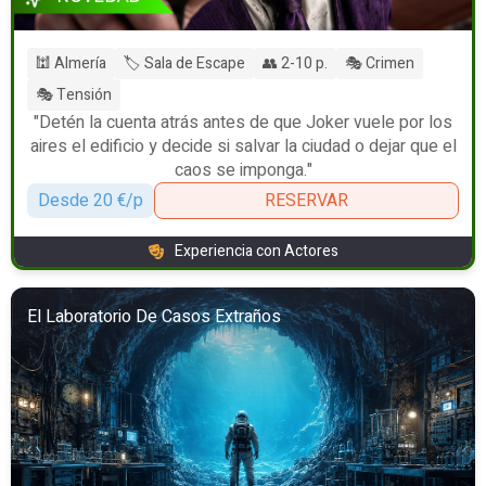
🕍 Almería
🏷️ Sala de Escape
👥 2-10 p.
🎭 Crimen
🎭 Tensión
"Detén la cuenta atrás antes de que Joker vuele por los
aires el edificio y decide si salvar la ciudad o dejar que el
caos se imponga."
Desde 20 €/p
RESERVAR
Experiencia con Actores
El Laboratorio De Casos Extraños