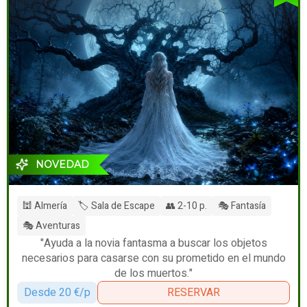
NOVEDAD
🕍 Almería
🏷️ Sala de Escape
👥 2-10 p.
🎭 Fantasía
🎭 Aventuras
"Ayuda a la novia fantasma a buscar los objetos
necesarios para casarse con su prometido en el mundo
de los muertos."
Desde 20 €/p
RESERVAR