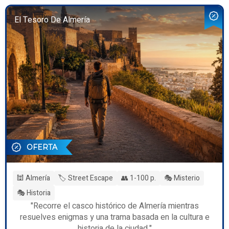
El Tesoro De Almería
OFERTA
🕍 Almería
🏷️ Street Escape
👥 1-100 p.
🎭 Misterio
🎭 Historia
"Recorre el casco histórico de Almería mientras
resuelves enigmas y una trama basada en la cultura e
historia de la ciudad."