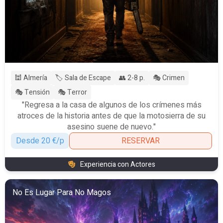
🕍 Almería
🏷️ Sala de Escape
👥 2-8 p.
🎭 Crimen
🎭 Tensión
🎭 Terror
"Regresa a la casa de algunos de los crímenes más
atroces de la historia antes de que la motosierra de su
asesino suene de nuevo."
Desde 20 €/p
RESERVAR
Experiencia con Actores
No Es Lugar Para No Magos