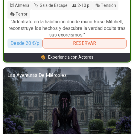
🕍 Almería
🏷️ Sala de Escape
👥 2-10 p.
🎭 Tensión
🎭 Terror
"Adéntrate en la habitación donde murió Rose Mitchell,
reconstruye los hechos y descubre la verdad oculta tras
sus exorcismos."
Desde 20 €/p
RESERVAR
Experiencia con Actores
Las Aventuras De Miércoles