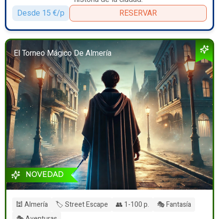
Desde 15 €/p
RESERVAR
El Torneo Mágico De Almería
NOVEDAD
🕍 Almería
🏷️ Street Escape
👥 1-100 p.
🎭 Fantasía
🎭 Aventuras