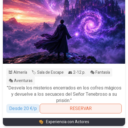
🕍 Almería
🏷️ Sala de Escape
👥 2-12 p.
🎭 Fantasía
🎭 Aventuras
"Desvela los misterios encerrados en los cofres mágicos
y devuelve a los secuaces del Señor Tenebroso a su
prisión."
Desde 20 €/p
RESERVAR
Experiencia con Actores