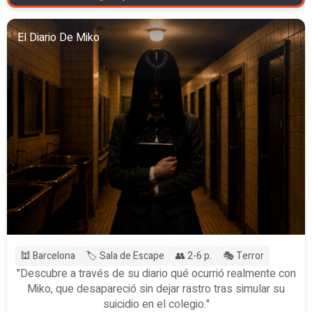
El Diario De Miko
🕍 Barcelona
🏷️ Sala de Escape
👥 2-6 p.
🎭 Terror
"Descubre a través de su diario qué ocurrió realmente con
Miko, que desapareció sin dejar rastro tras simular su
suicidio en el colegio."