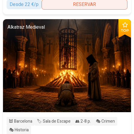
Desde 22 €/p
RESERVAR
Alkatraz Medieval
TOP
🕍 Barcelona
🏷️ Sala de Escape
👥 2-8 p.
🎭 Crimen
🎭 Historia