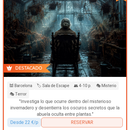
DESTACADO
🕍 Barcelona
🏷️ Sala de Escape
👥 4-10 p.
🎭 Misterio
🎭 Terror
"Investiga lo que ocurre dentro del misterioso
invernadero y desentierra los oscuros secretos que la
abuela oculta entre plantas."
Desde 22 €/p
RESERVAR