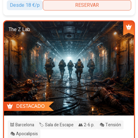
Desde 18 €/p
RESERVAR
The Z Lab
DESTACADO
🕍 Barcelona
🏷️ Sala de Escape
👥 2-6 p.
🎭 Tensión
🎭 Apocalipsis