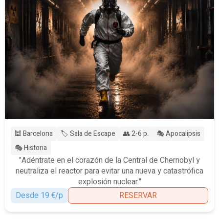
🕍 Barcelona
🏷️ Sala de Escape
👥 2-6 p.
🎭 Apocalipsis
🎭 Historia
"Adéntrate en el corazón de la Central de Chernobyl y
neutraliza el reactor para evitar una nueva y catastrófica
explosión nuclear."
Desde 19 €/p
RESERVAR