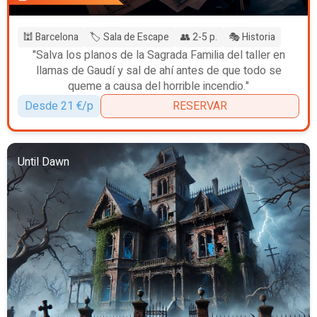
🕍 Barcelona
🏷️ Sala de Escape
👥 2-5 p.
🎭 Historia
"Salva los planos de la Sagrada Familia del taller en
llamas de Gaudí y sal de ahí antes de que todo se
queme a causa del horrible incendio."
Desde 21 €/p
RESERVAR
Until Dawn