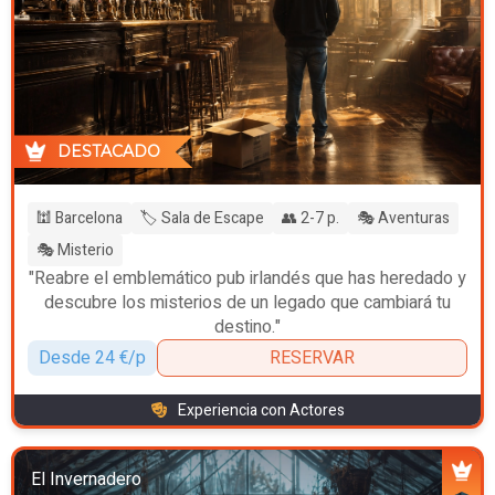
DESTACADO
🕍 Barcelona
🏷️ Sala de Escape
👥 2-7 p.
🎭 Aventuras
🎭 Misterio
"Reabre el emblemático pub irlandés que has heredado y
descubre los misterios de un legado que cambiará tu
destino."
Desde 24 €/p
RESERVAR
Experiencia con Actores
El Invernadero