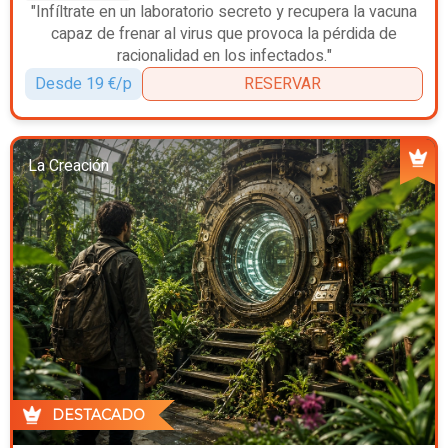
"Infíltrate en un laboratorio secreto y recupera la vacuna
capaz de frenar al virus que provoca la pérdida de
racionalidad en los infectados."
Desde 19 €/p
RESERVAR
La Creación
DESTACADO