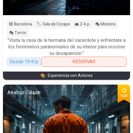
🕍 Barcelona
🏷️ Sala de Escape
👥 2-6 p.
🎭 Misterio
🎭 Terror
"Visita la casa de la hermana del sacerdote y enfréntate a
los fenómenos paranormales de su interior para resolver
su desaparición."
Desde 19 €/p
RESERVAR
Experiencia con Actores
Alkatraz Classic
TOP