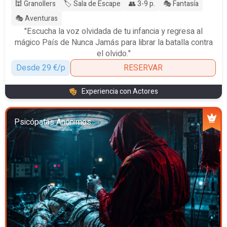
🕍 Granollers
🏷️ Sala de Escape
👥 3-9 p.
🎭 Fantasía
🎭 Aventuras
"Escucha la voz olvidada de tu infancia y regresa al
mágico País de Nunca Jamás para librar la batalla contra
el olvido."
Desde 29 €/p
RESERVAR
Experiencia con Actores
Psicópatas Anónimos