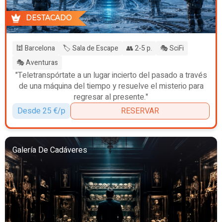
DESTACADO
🕍 Barcelona
🏷️ Sala de Escape
👥 2-5 p.
🎭 SciFi
🎭 Aventuras
"Teletranspórtate a un lugar incierto del pasado a través
de una máquina del tiempo y resuelve el misterio para
regresar al presente."
Desde 25 €/p
RESERVAR
Galería De Cadáveres