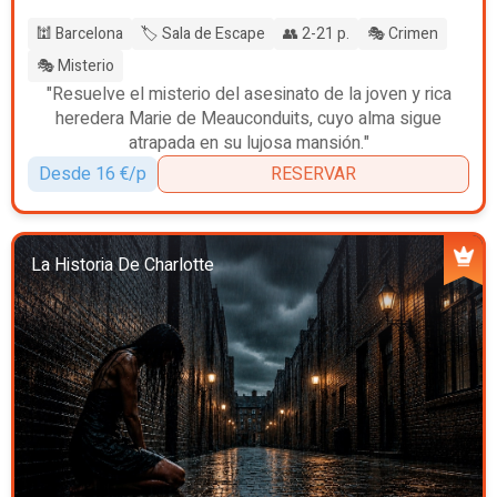
🕍 Barcelona
🏷️ Sala de Escape
👥 2-21 p.
🎭 Crimen
🎭 Misterio
"Resuelve el misterio del asesinato de la joven y rica
heredera Marie de Meauconduits, cuyo alma sigue
atrapada en su lujosa mansión."
Desde 16 €/p
RESERVAR
La Historia De Charlotte