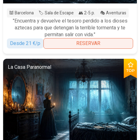
🕍 Barcelona
🏷️ Sala de Escape
👥 2-5 p.
🎭 Aventuras
"Encuentra y devuelve el tesoro perdido a los dioses
aztecas para que detengan la terrible tormenta y te
permitan salir con vida."
Desde 21 €/p
RESERVAR
La Casa Paranormal
TOP