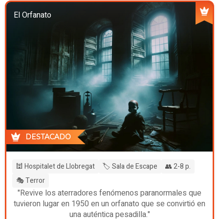
El Orfanato
DESTACADO
🕍 Hospitalet de Llobregat
🏷️ Sala de Escape
👥 2-8 p.
🎭 Terror
"Revive los aterradores fenómenos paranormales que
tuvieron lugar en 1950 en un orfanato que se convirtió en
una auténtica pesadilla."