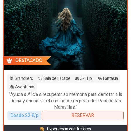
DESTACADO
🕍 Granollers
🏷️ Sala de Escape
👥 3-11 p.
🎭 Fantasía
🎭 Aventuras
"Ayuda a Alicia a recuperar su memoria para derrotar a la
Reina y encontrar el camino de regreso del País de las
Maravillas."
Desde 22 €/p
RESERVAR
Experiencia con Actores