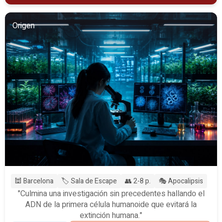
Origen
🕍 Barcelona
🏷️ Sala de Escape
👥 2-8 p.
🎭 Apocalipsis
"Culmina una investigación sin precedentes hallando el
ADN de la primera célula humanoide que evitará la
extinción humana."