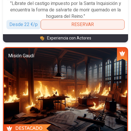
"Líbrate del castigo impuesto por la Santa Inquisición y
encuentra la forma de salvarte de morir quemado en la
hoguera del Reino."
Desde 22 €/p
RESERVAR
Experiencia con Actores
Misión Gaudí
DESTACADO