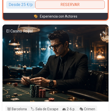
Desde 25 €/p
RESERVAR
Experiencia con Actores
El Casino Royal
🕍 Barcelona
🏷️ Sala de Escape
👥 2-6 p.
🎭 Crimen