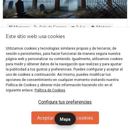
🕍 Manresa
🏷️ Sala de Escape
👥 2-6 p.
🎭 Misterio
🎭 Terror
Este sitio web usa cookies
"Sobrevive una noche en un edificio con aura paranormal y
Utilizamos cookies y tecnologías similares propias y de terceros, de
gana la cuantiosa recompensa que ofrece el excéntrico
sesión o persistentes, para hacer funcionar de manera segura nuestra
millonario."
página web y personalizar su contenido. Igualmente, utilizamos cookies
Desde 25 €/p
RESERVAR
para medir y obtener datos de la navegación que realizas y para ajustar
la publicidad a tus gustos y preferencias. Puedes configurar y aceptar el
uso de cookies a continuación. Así mismo, puedes modificar tus
Experiencia con Actores
opciones de consentimiento en cualquier momento visitando nuestra
Política de Cookies y obtener más información haciendo clic en el
siguiente enlace.
Política de Cookies
El Misterio De La Mansión (Sala 2)
Configura tus preferencias
Aceptar todas las cookies
Mapa