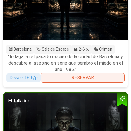
🕍 Barcelona
🏷️ Sala de Escape
👥 2-6 p.
🎭 Crimen
"Indaga en el pasado oscuro de la ciudad de Barcelona y
descubre al asesino en serie que sembró el miedo en el
año 1985."
Desde 18 €/p
RESERVAR
El Tallador