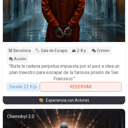
🕍 Barcelona
🏷️ Sala de Escape
👥 2-8 p.
🎭 Crimen
🎭 Acción
"Burla la cadena perpetua impuesta por el juez e idea un
plan maestro para escapar de la famosa prisión de San
Francisco."
Desde 22 €/p
RESERVAR
Experiencia con Actores
Chernobyl 2.0