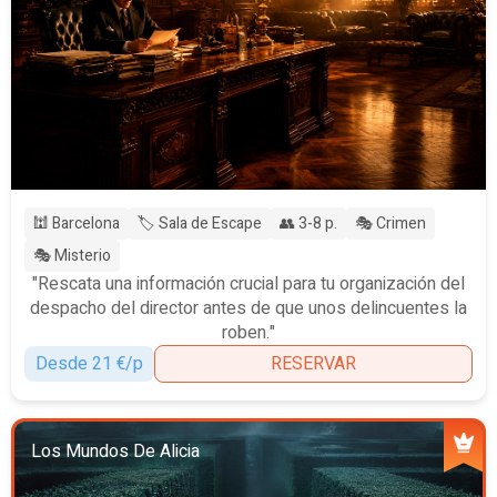
🕍 Barcelona
🏷️ Sala de Escape
👥 3-8 p.
🎭 Crimen
🎭 Misterio
"Rescata una información crucial para tu organización del
despacho del director antes de que unos delincuentes la
roben."
Desde 21 €/p
RESERVAR
Los Mundos De Alicia