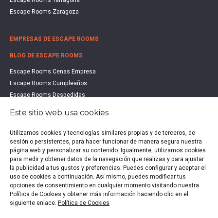
Escape Rooms Tarragona
Escape Rooms Zaragoza
EMPRESAS DE ESCAPE ROOMS
BLOG DE ESCAPE ROOMS
Escape Rooms Cenas Empresa
Escape Rooms Cumpleaños
Escape Rooms Despedidas
Escape Rooms Educación
Este sitio web usa cookies
Escape Rooms Familias
Escape Rooms Halloween
Utilizamos cookies y tecnologías similares propias y de terceros, de
sesión o persistentes, para hacer funcionar de manera segura nuestra
Escape Rooms San Valentín
página web y personalizar su contenido. Igualmente, utilizamos cookies
Estudio de Mercado Escape Rooms 2021
para medir y obtener datos de la navegación que realizas y para ajustar
Qué es un Escape Room
la publicidad a tus gustos y preferencias. Puedes configurar y aceptar el
uso de cookies a continuación. Así mismo, puedes modificar tus
Qué es un Hall Escape
opciones de consentimiento en cualquier momento visitando nuestra
Política de Cookies y obtener más información haciendo clic en el
siguiente enlace.
Política de Cookies
Política de privacidad
|
Política de Cookies
|
Aviso legal
|