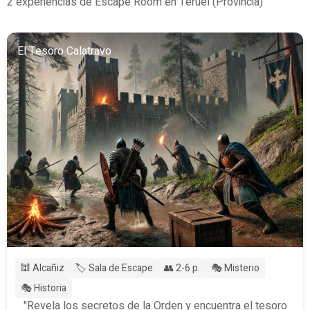
2 experiencias de Escape Room en Teruel (Provincia)
El Tesoro Calatravo
🕍 Alcañiz
🏷️ Sala de Escape
👥 2-6 p.
🎭 Misterio
🎭 Historia
"Revela los secretos de la Orden y encuentra el tesoro