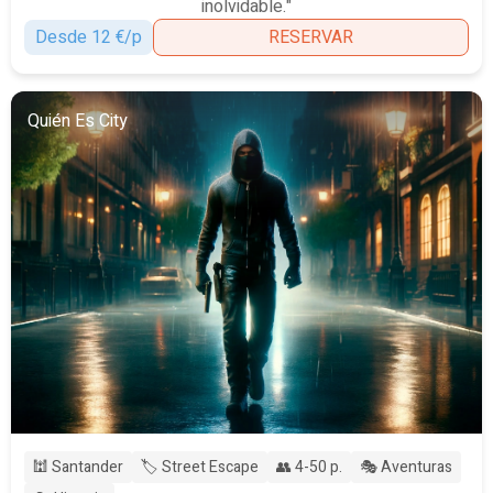
inolvidable."
Desde 12 €/p
RESERVAR
Quién Es City
🕍 Santander
🏷️ Street Escape
👥 4-50 p.
🎭 Aventuras