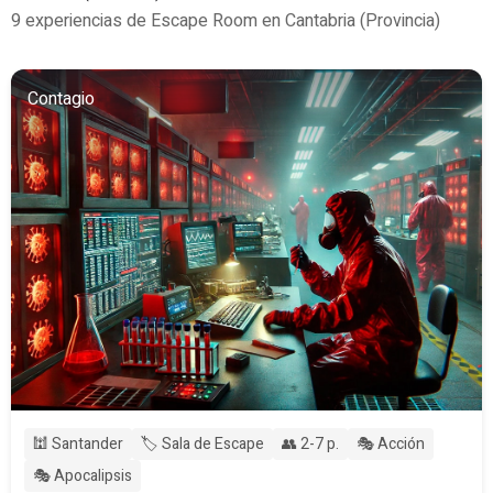
9 experiencias de Escape Room en Cantabria (Provincia)
Contagio
🕍 Santander
🏷️ Sala de Escape
👥 2-7 p.
🎭 Acción
🎭 Apocalipsis