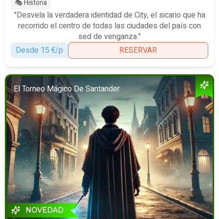
🎭 Historia
"Desvela la verdadera identidad de City, el sicario que ha
recorrido el centro de todas las ciudades del país con
sed de venganza."
Desde 15 €/p
RESERVAR
El Torneo Mágico De Santander
NOVEDAD