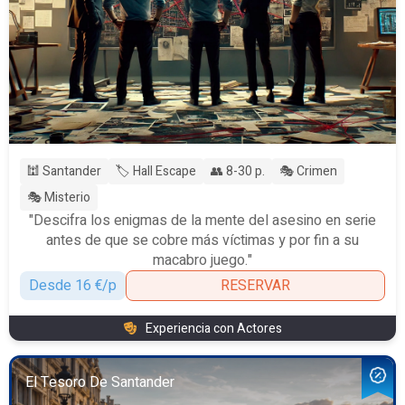
🕍 Santander
🏷️ Hall Escape
👥 8-30 p.
🎭 Crimen
🎭 Misterio
"Descifra los enigmas de la mente del asesino en serie
antes de que se cobre más víctimas y por fin a su
macabro juego."
Desde 16 €/p
RESERVAR
Experiencia con Actores
El Tesoro De Santander