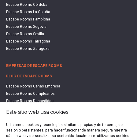
Escape Rooms Córdoba
Escape Rooms La Coruña
Escape Rooms Pamplona
Escape Rooms Segovia
Escape Rooms Sevilla
Escape Rooms Tarragona
Escape Rooms Zaragoza
EMPRESAS DE ESCAPE ROOMS
BLOG DE ESCAPE ROOMS
Escape Rooms Cenas Empresa
Escape Rooms Cumpleaños
Escape Rooms Despedidas
Escape Rooms Educación
Este sitio web usa cookies
Escape Rooms Familias
Escape Rooms Halloween
Utilizamos cookies y tecnologías similares propias y de terceros, de
sesión o persistentes, para hacer funcionar de manera segura nuestra
Escape Rooms San Valentín
página web y personalizar su contenido. Igualmente, utilizamos cookies