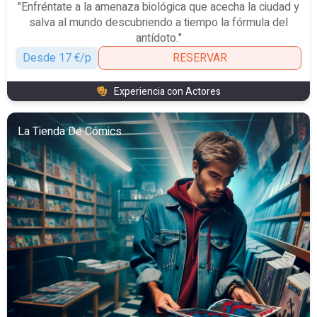
"Enfréntate a la amenaza biológica que acecha la ciudad y
salva al mundo descubriendo a tiempo la fórmula del
antídoto."
Desde 17 €/p
RESERVAR
Experiencia con Actores
La Tienda De Cómics