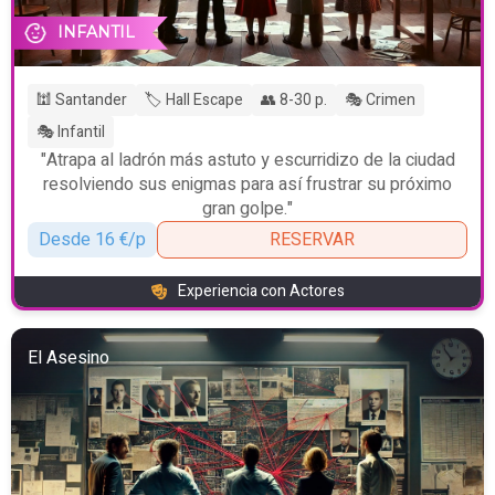
INFANTIL
🕍 Santander
🏷️ Hall Escape
👥 8-30 p.
🎭 Crimen
🎭 Infantil
"Atrapa al ladrón más astuto y escurridizo de la ciudad
resolviendo sus enigmas para así frustrar su próximo
gran golpe."
Desde 16 €/p
RESERVAR
Experiencia con Actores
El Asesino