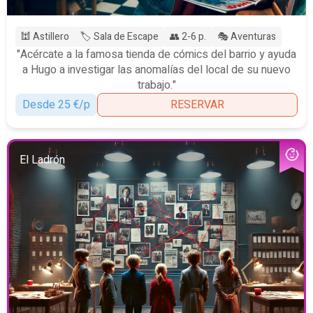
🕍 Astillero
🏷️ Sala de Escape
👥 2-6 p.
🎭 Aventuras
"Acércate a la famosa tienda de cómics del barrio y ayuda
a Hugo a investigar las anomalías del local de su nuevo
trabajo."
Desde 25 €/p
RESERVAR
El Ladrón