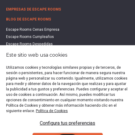
EMPRESAS DE ESCAPE ROOMS
BLOG DE ESCAPE ROOMS
Escape Rooms Cenas Empresa
Escape Rooms Cumpleaños
Escape Rooms Despedidas
Escape Rooms Educación
Este sitio web usa cookies
Escape Rooms Familias
Escape Rooms Halloween
Utilizamos cookies y tecnologías similares propias y de terceros, de
Escape Rooms San Valentín
sesión o persistentes, para hacer funcionar de manera segura nuestra
página web y personalizar su contenido. Igualmente, utilizamos cookies
Estudio de Mercado Escape Rooms 2021
para medir y obtener datos de la navegación que realizas y para ajustar
Qué es un Escape Room
la publicidad a tus gustos y preferencias. Puedes configurar y aceptar el
Qué es un Hall Escape
uso de cookies a continuación. Así mismo, puedes modificar tus
opciones de consentimiento en cualquier momento visitando nuestra
Política de Cookies y obtener más información haciendo clic en el
siguiente enlace.
Política de Cookies
Política de privacidad
|
Política de Cookies
|
Aviso legal
|
Configura tus preferencias
Escape Rooms en España
Copyright © 2020-2026 EscapeUp | Todos los derechos