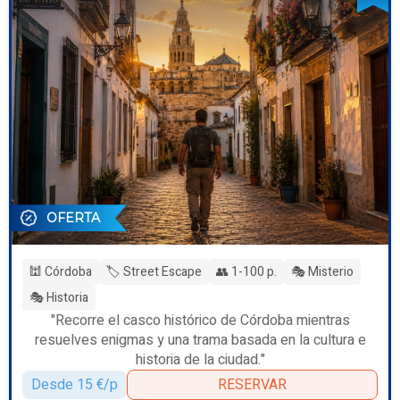
OFERTA
🕍 Córdoba
🏷️ Street Escape
👥 1-100 p.
🎭 Misterio
🎭 Historia
"Recorre el casco histórico de Córdoba mientras
resuelves enigmas y una trama basada en la cultura e
historia de la ciudad."
Desde 15 €/p
RESERVAR