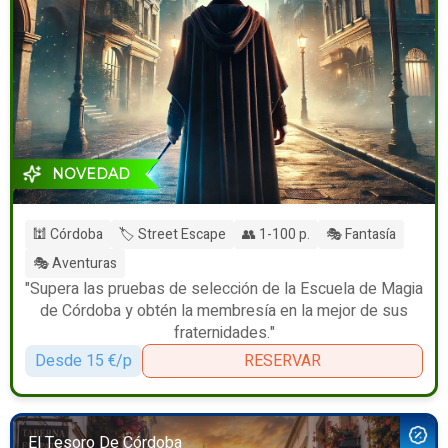
NOVEDAD
🕍 Córdoba
🏷️ Street Escape
👥 1-100 p.
🎭 Fantasía
🎭 Aventuras
"Supera las pruebas de selección de la Escuela de Magia
de Córdoba y obtén la membresía en la mejor de sus
fraternidades."
Desde 15 €/p
RESERVAR
El Tesoro De Córdoba