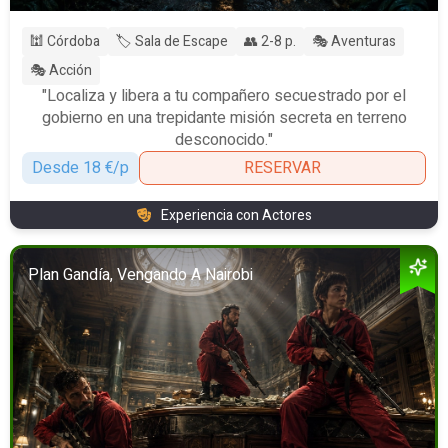
🕍 Córdoba
🏷️ Sala de Escape
👥 2-8 p.
🎭 Aventuras
🎭 Acción
"Localiza y libera a tu compañero secuestrado por el
gobierno en una trepidante misión secreta en terreno
desconocido."
Desde 18 €/p
RESERVAR
Experiencia con Actores
Plan Gandía, Vengando A Nairobi