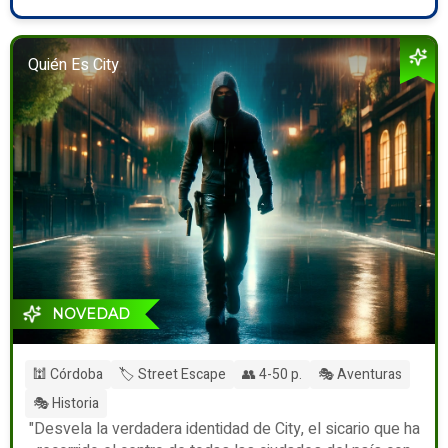
Quién Es City
NOVEDAD
🕍 Córdoba
🏷️ Street Escape
👥 4-50 p.
🎭 Aventuras
🎭 Historia
"Desvela la verdadera identidad de City, el sicario que ha