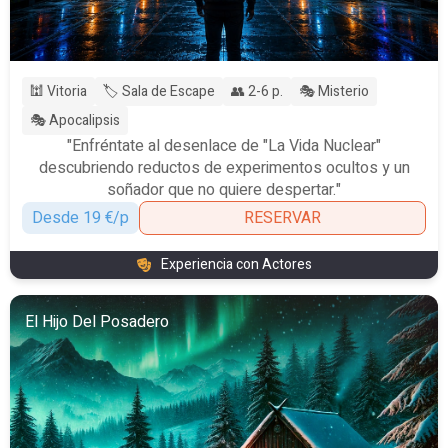
🕍 Vitoria
🏷️ Sala de Escape
👥 2-6 p.
🎭 Misterio
🎭 Apocalipsis
"Enfréntate al desenlace de "La Vida Nuclear"
descubriendo reductos de experimentos ocultos y un
soñador que no quiere despertar."
Desde 19 €/p
RESERVAR
Experiencia con Actores
El Hijo Del Posadero