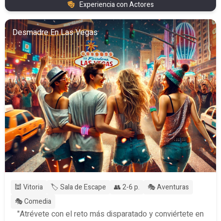
Experiencia con Actores
Desmadre En Las Vegas
🕍 Vitoria
🏷️ Sala de Escape
👥 2-6 p.
🎭 Aventuras
🎭 Comedia
"Atrévete con el reto más disparatado y conviértete en