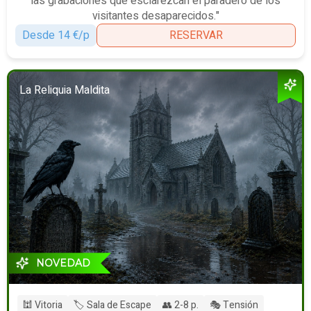
las grabaciones que esclarezcan el paradero de los
visitantes desaparecidos."
Desde 14 €/p
RESERVAR
La Reliquia Maldita
NOVEDAD
🕍 Vitoria
🏷️ Sala de Escape
👥 2-8 p.
🎭 Tensión