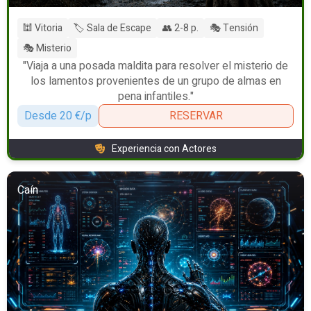
🕍 Vitoria
🏷️ Sala de Escape
👥 2-8 p.
🎭 Tensión
🎭 Misterio
"Viaja a una posada maldita para resolver el misterio de
los lamentos provenientes de un grupo de almas en
pena infantiles."
Desde 20 €/p
RESERVAR
Experiencia con Actores
Caín