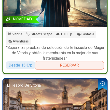
NOVEDAD
🕍 Vitoria
🏷️ Street Escape
👥 1-100 p.
🎭 Fantasía
🎭 Aventuras
"Supera las pruebas de selección de la Escuela de Magia
de Vitoria y obtén la membresía en la mejor de sus
fraternidades."
Desde 15 €/p
RESERVAR
El Tesoro De Vitoria