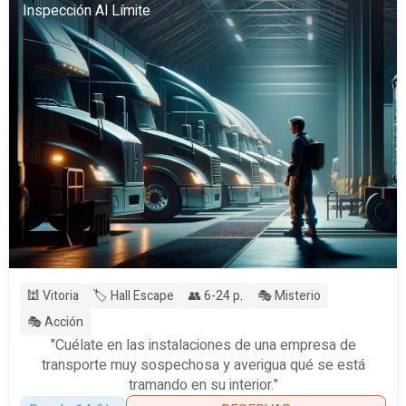
Inspección Al Límite
🕍 Vitoria
🏷️ Hall Escape
👥 6-24 p.
🎭 Misterio
🎭 Acción
"Cuélate en las instalaciones de una empresa de
transporte muy sospechosa y averigua qué se está
tramando en su interior."