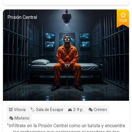
Prisión Central
TOP
🕍 Vitoria
🏷️ Sala de Escape
👥 2-9 p.
🎭 Crimen
🎭 Misterio
"Infíltrate en la Prisión Central como un turista y encuentra