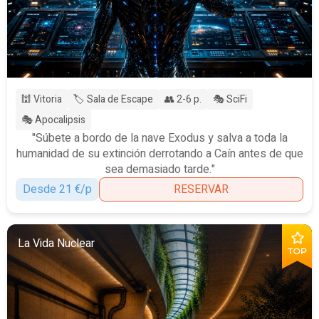
🕍 Vitoria
🏷️ Sala de Escape
👥 2-6 p.
🎭 SciFi
🎭 Apocalipsis
"Súbete a bordo de la nave Exodus y salva a toda la
humanidad de su extinción derrotando a Caín antes de que
sea demasiado tarde."
Desde 21 €/p
RESERVAR
La Vida Nuclear
TOP