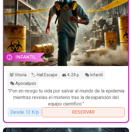
INFANTIL
🕍 Vitoria
🏷️ Hall Escape
👥 4-24 p.
🎭 Infantil
🎭 Apocalipsis
"Pon en riesgo tu vida por salvar al mundo de la epidemia
mientras revelas el misterio tras la desaparición del
equipo científico."
Desde 12 €/p
RESERVAR