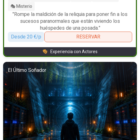
🎭 Misterio
"Rompe la maldición de la reliquia para poner fin a los
sucesos paranormales que están viviendo los
huéspedes de una posada."
Desde 20 €/p
RESERVAR
Experiencia con Actores
El Último Soñador