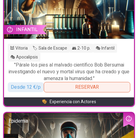
INFANTIL
🕍 Vitoria
🏷️ Sala de Escape
👥 2-10 p.
🎭 Infantil
🎭 Apocalipsis
"Párale los pies al malvado científico Bob Bersumai
investigando el nuevo y mortal virus que ha creado y que
amenaza la humanidad."
Desde 12 €/p
RESERVAR
Experiencia con Actores
Epidemia