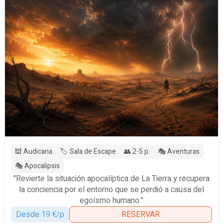
🕍 Audicana
🏷️ Sala de Escape
👥 2-5 p.
🎭 Aventuras
🎭 Apocalipsis
"Revierte la situación apocalíptica de La Tierra y recupera
la conciencia por el entorno que se perdió a causa del
egoísmo humano."
Desde 19 €/p
RESERVAR