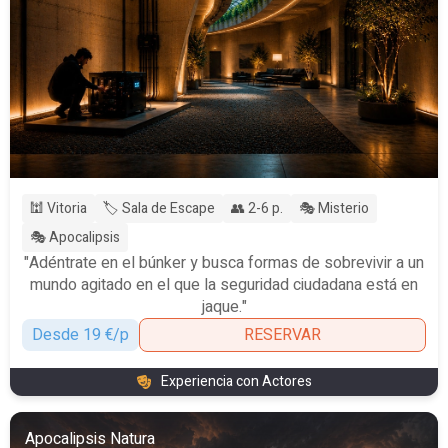
🕍 Vitoria
🏷️ Sala de Escape
👥 2-6 p.
🎭 Misterio
🎭 Apocalipsis
"Adéntrate en el búnker y busca formas de sobrevivir a un
mundo agitado en el que la seguridad ciudadana está en
jaque."
Desde 19 €/p
RESERVAR
Experiencia con Actores
Apocalipsis Natura