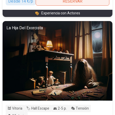
Desde 14 €/p
RESERVAR
Experiencia con Actores
La Hija Del Exorcista
🕍 Vitoria
🏷️ Hall Escape
👥 2-5 p.
🎭 Tensión