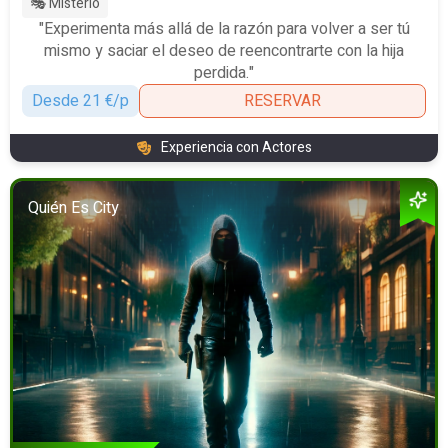
🎭 Misterio
"Experimenta más allá de la razón para volver a ser tú
mismo y saciar el deseo de reencontrarte con la hija
perdida."
Desde 21 €/p
RESERVAR
Experiencia con Actores
Quién Es City