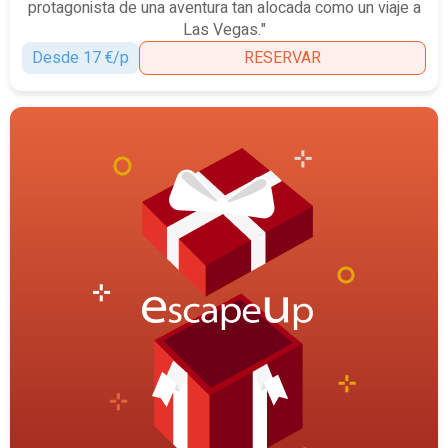
protagonista de una aventura tan alocada como un viaje a
Las Vegas."
Desde 17 €/p
RESERVAR