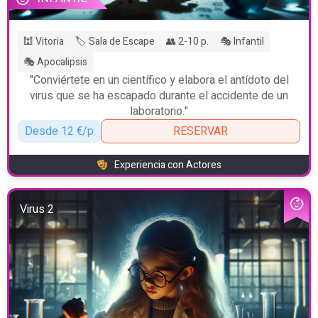
🕍 Vitoria
🏷️ Sala de Escape
👥 2-10 p.
🎭 Infantil
🎭 Apocalipsis
"Conviértete en un científico y elabora el antídoto del
virus que se ha escapado durante el accidente de un
laboratorio."
Desde 12 €/p
RESERVAR
Experiencia con Actores
Virus 2