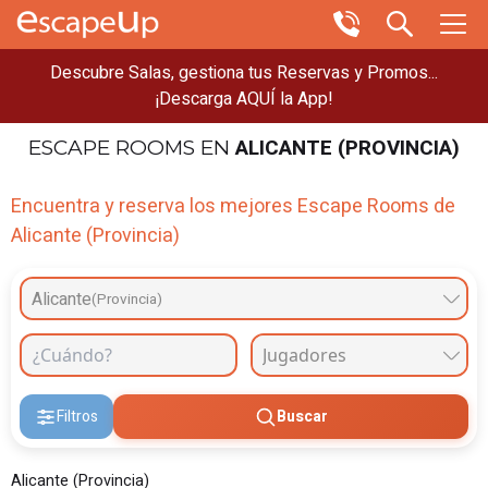
Descubre Salas, gestiona tus Reservas y Promos...
¡Descarga AQUÍ la App!
ALICANTE (PROVINCIA)
ESCAPE ROOMS
EN
Encuentra y reserva los mejores Escape Rooms de
Alicante (Provincia)
Alicante
(Provincia)
Filtros
Buscar
Alicante (Provincia)