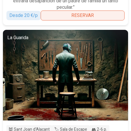
extraña desaparición de un padre de familia un tanto
peculiar."
Desde 20 €/p
RESERVAR
La Guarida
🕍 Sant Joan d'Alacant
🏷️ Sala de Escape
👥 2-6 p.