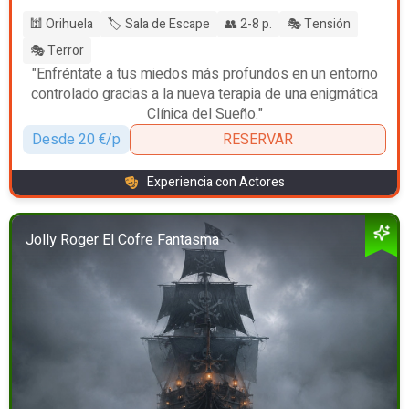
🕍 Orihuela
🏷️ Sala de Escape
👥 2-8 p.
🎭 Tensión
🎭 Terror
"Enfréntate a tus miedos más profundos en un entorno
controlado gracias a la nueva terapia de una enigmática
Clínica del Sueño."
Desde 20 €/p
RESERVAR
Experiencia con Actores
Jolly Roger El Cofre Fantasma