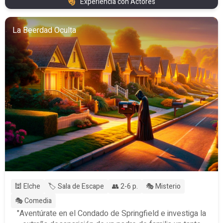
Experiencia con Actores
La Beerdad Oculta
🕍 Elche
🏷️ Sala de Escape
👥 2-6 p.
🎭 Misterio
🎭 Comedia
"Aventúrate en el Condado de Springfield e investiga la