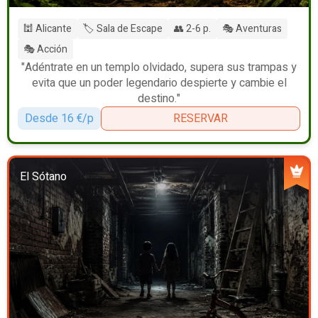
🕍 Alicante
🏷️ Sala de Escape
👥 2-6 p.
🎭 Aventuras
🎭 Acción
"Adéntrate en un templo olvidado, supera sus trampas y
evita que un poder legendario despierte y cambie el
destino."
Desde 16 €/p
RESERVAR
El Sótano