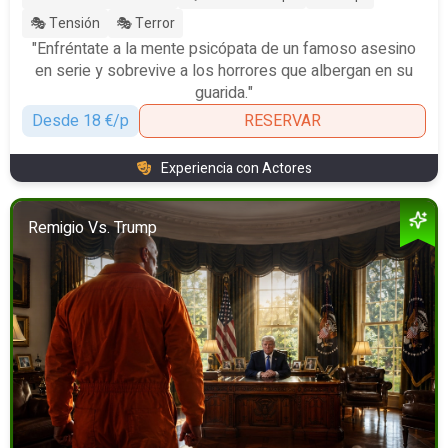
🎭 Tensión
🎭 Terror
"Enfréntate a la mente psicópata de un famoso asesino
en serie y sobrevive a los horrores que albergan en su
guarida."
Desde 18 €/p
RESERVAR
Experiencia con Actores
Remigio Vs. Trump