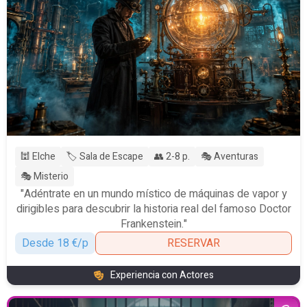
🕍 Elche
🏷️ Sala de Escape
👥 2-8 p.
🎭 Aventuras
🎭 Misterio
"Adéntrate en un mundo místico de máquinas de vapor y
dirigibles para descubrir la historia real del famoso Doctor
Frankenstein."
Desde 18 €/p
RESERVAR
Experiencia con Actores