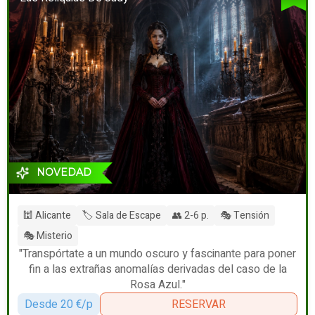
NOVEDAD
🕍 Alicante
🏷️ Sala de Escape
👥 2-6 p.
🎭 Tensión
🎭 Misterio
"Transpórtate a un mundo oscuro y fascinante para poner
fin a las extrañas anomalías derivadas del caso de la
Rosa Azul."
Desde 20 €/p
RESERVAR