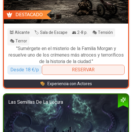
DESTACADO
🕍 Alicante
🏷️ Sala de Escape
👥 2-8 p.
🎭 Tensión
🎭 Terror
"Sumérgete en el misterio de la Familia Morgan y
resuelve uno de los crímenes más atroces y terroríficos
de la historia de la ciudad."
Desde 18 €/p
RESERVAR
Experiencia con Actores
Las Semillas De La Locura