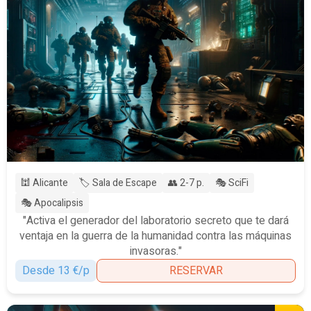
🕍 Alicante
🏷️ Sala de Escape
👥 2-7 p.
🎭 SciFi
🎭 Apocalipsis
"Activa el generador del laboratorio secreto que te dará
ventaja en la guerra de la humanidad contra las máquinas
invasoras."
Desde 13 €/p
RESERVAR