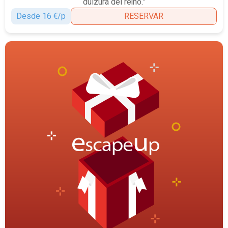
dulzura del reino."
Desde 16 €/p
RESERVAR