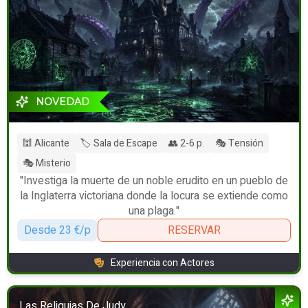
NOVEDAD
🕍 Alicante
🏷️ Sala de Escape
👥 2-6 p.
🎭 Tensión
🎭 Misterio
"Investiga la muerte de un noble erudito en un pueblo de
la Inglaterra victoriana donde la locura se extiende como
una plaga."
Desde 23 €/p
RESERVAR
Experiencia con Actores
Las Reliquias De Judy