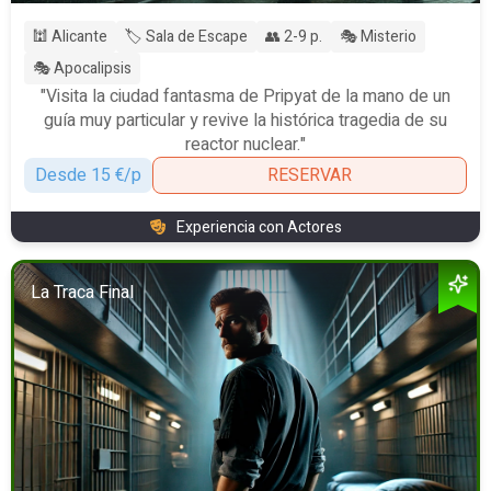
🕍 Alicante
🏷️ Sala de Escape
👥 2-9 p.
🎭 Misterio
🎭 Apocalipsis
"Visita la ciudad fantasma de Pripyat de la mano de un
guía muy particular y revive la histórica tragedia de su
reactor nuclear."
Desde 15 €/p
RESERVAR
Experiencia con Actores
La Traca Final