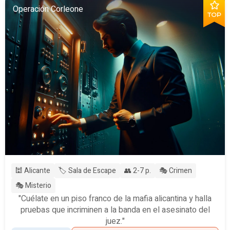
Operación Corleone
TOP
🕍 Alicante
🏷️ Sala de Escape
👥 2-7 p.
🎭 Crimen
🎭 Misterio
"Cuélate en un piso franco de la mafia alicantina y halla
pruebas que incriminen a la banda en el asesinato del
juez."