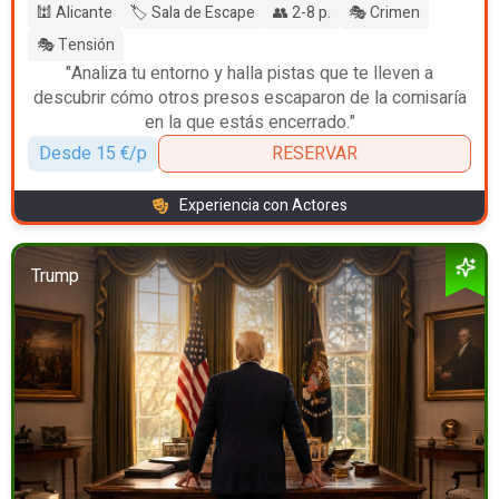
🕍 Alicante
🏷️ Sala de Escape
👥 2-8 p.
🎭 Crimen
🎭 Tensión
"Analiza tu entorno y halla pistas que te lleven a
descubrir cómo otros presos escaparon de la comisaría
en la que estás encerrado."
Desde 15 €/p
RESERVAR
Experiencia con Actores
Trump