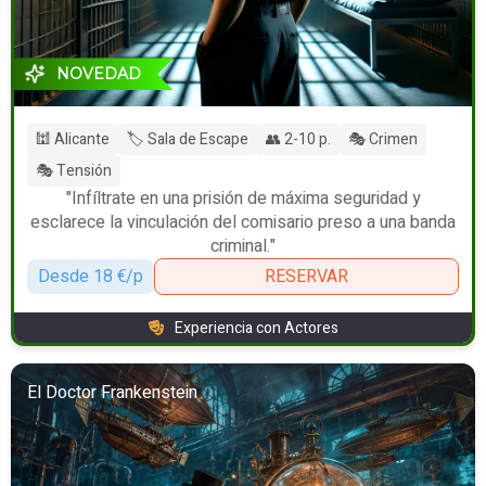
NOVEDAD
🕍 Alicante
🏷️ Sala de Escape
👥 2-10 p.
🎭 Crimen
🎭 Tensión
"Infíltrate en una prisión de máxima seguridad y
esclarece la vinculación del comisario preso a una banda
criminal."
Desde 18 €/p
RESERVAR
Experiencia con Actores
El Doctor Frankenstein