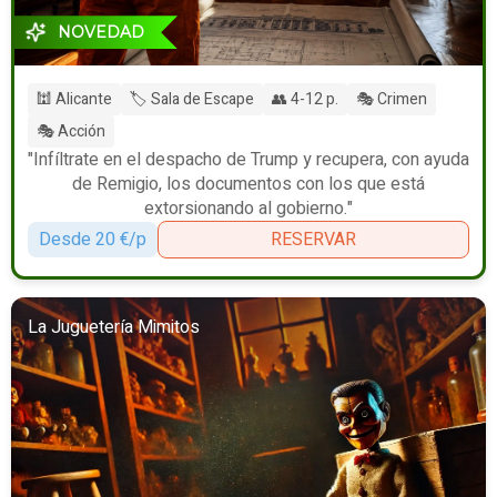
NOVEDAD
🕍 Alicante
🏷️ Sala de Escape
👥 4-12 p.
🎭 Crimen
🎭 Acción
"Infíltrate en el despacho de Trump y recupera, con ayuda
de Remigio, los documentos con los que está
extorsionando al gobierno."
Desde 20 €/p
RESERVAR
La Juguetería Mimitos