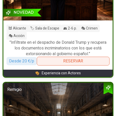
NOVEDAD
🕍 Alicante
🏷️ Sala de Escape
👥 2-6 p.
🎭 Crimen
🎭 Acción
"Infíltrate en el despacho de Donald Trump y recupera
los documentos incriminatorios con los que está
extorsionando al gobierno español."
Desde 20 €/p
RESERVAR
Experiencia con Actores
Remigio