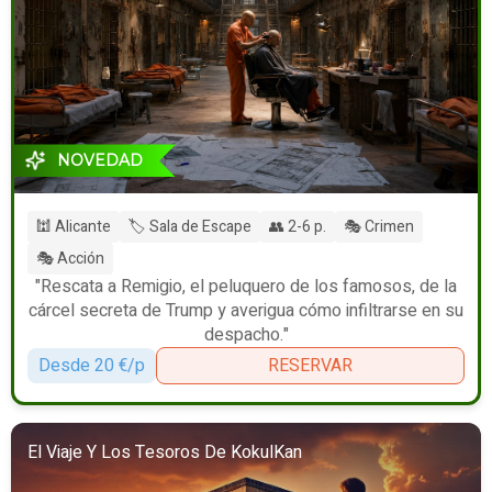
NOVEDAD
🕍 Alicante
🏷️ Sala de Escape
👥 2-6 p.
🎭 Crimen
🎭 Acción
"Rescata a Remigio, el peluquero de los famosos, de la
cárcel secreta de Trump y averigua cómo infiltrarse en su
despacho."
Desde 20 €/p
RESERVAR
El Viaje Y Los Tesoros De KokulKan