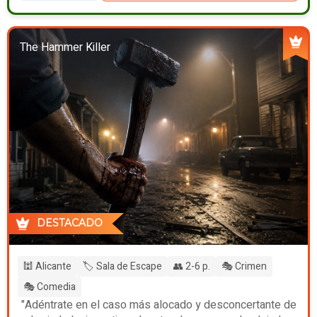
The Hammer Killer
DESTACADO
🕍 Alicante
🏷️ Sala de Escape
👥 2-6 p.
🎭 Crimen
🎭 Comedia
"Adéntrate en el caso más alocado y desconcertante de