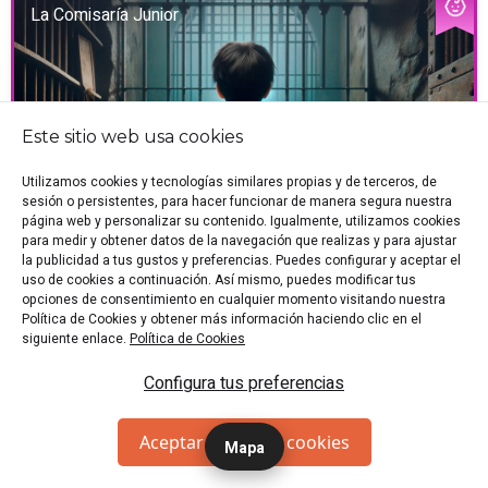
La Comisaría Junior
Este sitio web usa cookies
Utilizamos cookies y tecnologías similares propias y de terceros, de
sesión o persistentes, para hacer funcionar de manera segura nuestra
página web y personalizar su contenido. Igualmente, utilizamos cookies
para medir y obtener datos de la navegación que realizas y para ajustar
la publicidad a tus gustos y preferencias. Puedes configurar y aceptar el
uso de cookies a continuación. Así mismo, puedes modificar tus
INFANTIL
opciones de consentimiento en cualquier momento visitando nuestra
Política de Cookies y obtener más información haciendo clic en el
siguiente enlace.
Política de Cookies
🕍 Alicante
🏷️ Sala de Escape
👥 4-12 p.
🎭 Crimen
Configura tus preferencias
🎭 Infantil
"Halla la forma de escapar de la comisaría de Arizona en
la que el sheriff te ha encerrado con las pistas de los
Aceptar todas las cookies
Mapa
anteriores presos."