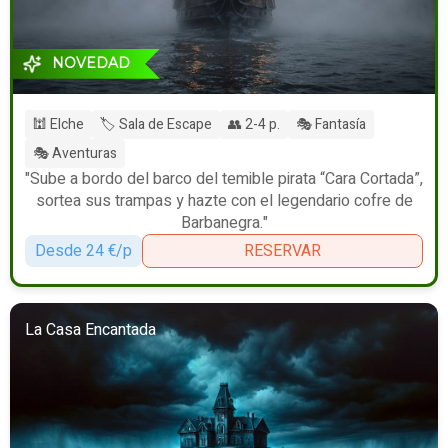
NOVEDAD
🕍 Elche
🏷️ Sala de Escape
👥 2-4 p.
🎭 Fantasía
🎭 Aventuras
"Sube a bordo del barco del temible pirata “Cara Cortada”,
sortea sus trampas y hazte con el legendario cofre de
Barbanegra."
Desde 24 €/p
RESERVAR
La Casa Encantada