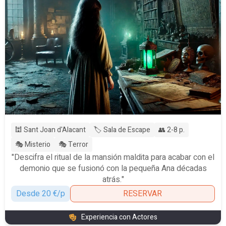
🕍 Sant Joan d'Alacant
🏷️ Sala de Escape
👥 2-8 p.
🎭 Misterio
🎭 Terror
"Descifra el ritual de la mansión maldita para acabar con el
demonio que se fusionó con la pequeña Ana décadas
atrás."
Desde 20 €/p
RESERVAR
Experiencia con Actores