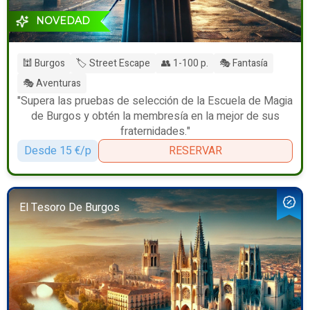
NOVEDAD
🕍 Burgos
🏷️ Street Escape
👥 1-100 p.
🎭 Fantasía
🎭 Aventuras
"Supera las pruebas de selección de la Escuela de Magia
de Burgos y obtén la membresía en la mejor de sus
fraternidades."
Desde 15 €/p
RESERVAR
El Tesoro De Burgos