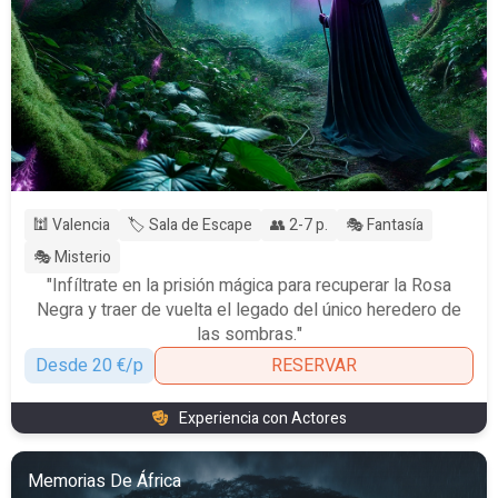
🕍 Valencia
🏷️ Sala de Escape
👥 2-7 p.
🎭 Fantasía
🎭 Misterio
"Infíltrate en la prisión mágica para recuperar la Rosa
Negra y traer de vuelta el legado del único heredero de
las sombras."
Desde 20 €/p
RESERVAR
Experiencia con Actores
Memorias De África