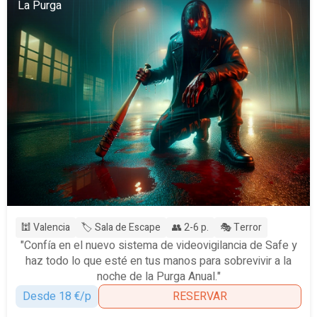
La Purga
🕍 Valencia
🏷️ Sala de Escape
👥 2-6 p.
🎭 Terror
"Confía en el nuevo sistema de videovigilancia de Safe y
haz todo lo que esté en tus manos para sobrevivir a la
noche de la Purga Anual."
Desde 18 €/p
RESERVAR