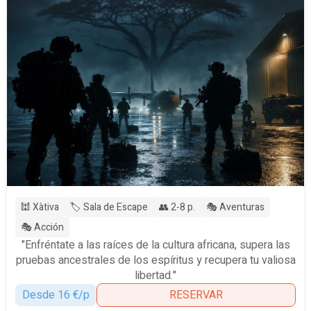
🕍 Xàtiva
🏷️ Sala de Escape
👥 2-8 p.
🎭 Aventuras
🎭 Acción
"Enfréntate a las raíces de la cultura africana, supera las
pruebas ancestrales de los espíritus y recupera tu valiosa
libertad."
Desde 16 €/p
RESERVAR