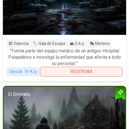
🕍 Valencia
🏷️ Sala de Escape
👥 2-6 p.
🎭 Misterio
"Forma parte del equipo médico de un antiguo Hospital
Psiquiátrico e investiga la enfermedad que afecta a todo
su personal."
Desde 16 €/p
RESERVAR
El Ermitaño