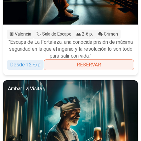
🕍 Valencia
🏷️ Sala de Escape
👥 2-6 p.
🎭 Crimen
"Escapa de La Fortaleza, una conocida prisión de máxima
seguridad en la que el ingenio y la resolución lo son todo
para salir con vida."
Desde 12 €/p
RESERVAR
Ambar La Visita