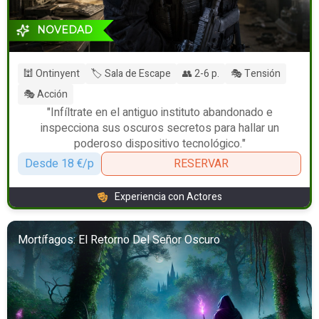
NOVEDAD
🕍 Ontinyent
🏷️ Sala de Escape
👥 2-6 p.
🎭 Tensión
🎭 Acción
"Infíltrate en el antiguo instituto abandonado e
inspecciona sus oscuros secretos para hallar un
poderoso dispositivo tecnológico."
Desde 18 €/p
RESERVAR
Experiencia con Actores
Mortífagos: El Retorno Del Señor Oscuro