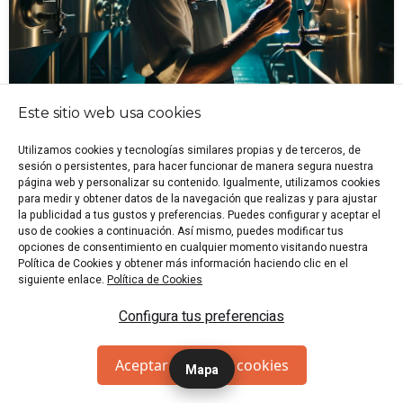
Este sitio web usa cookies
🕍 Valencia
🏷️ Sala de Escape
👥 2-6 p.
🎭 Misterio
Utilizamos cookies y tecnologías similares propias y de terceros, de
"Visita la Fábrica Ambar y recupera la receta secreta del
sesión o persistentes, para hacer funcionar de manera segura nuestra
desaparecido maestro cervecero para conservar la
página web y personalizar su contenido. Igualmente, utilizamos cookies
esencia de su cerveza."
para medir y obtener datos de la navegación que realizas y para ajustar
la publicidad a tus gustos y preferencias. Puedes configurar y aceptar el
Desde 20 €/p
RESERVAR
uso de cookies a continuación. Así mismo, puedes modificar tus
opciones de consentimiento en cualquier momento visitando nuestra
Política de Cookies y obtener más información haciendo clic en el
siguiente enlace.
Política de Cookies
Saw, La Fábrica
Configura tus preferencias
Aceptar todas las cookies
Mapa