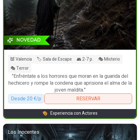
NOVEDAD
🕍 Valencia
🏷️ Sala de Escape
👥 2-7 p.
🎭 Misterio
🎭 Terror
"Enfréntate a los horrores que moran en la guarida del
hechicero y rompe la condena que aprisiona el alma de la
joven maldita."
Desde 20 €/p
RESERVAR
Experiencia con Actores
Los Inocentes