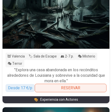
🕍 Valencia
🏷️ Sala de Escape
👥 2-7 p.
🎭 Misterio
🎭 Terror
"Explora una casa abandonada en los recónditos
alrededores de Louisiana y sobrevive a la oscuridad que
mora en ella."
Desde 17 €/p
RESERVAR
Experiencia con Actores