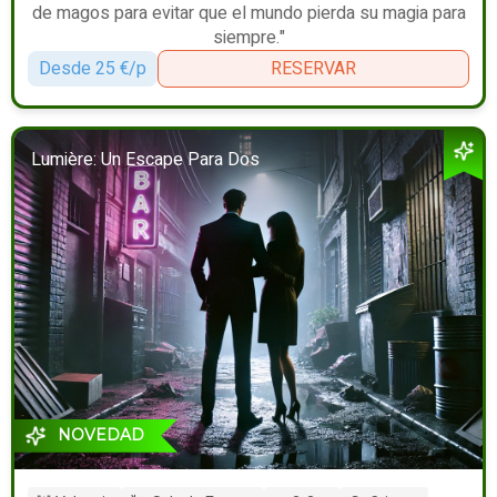
de magos para evitar que el mundo pierda su magia para
siempre."
Desde 25 €/p
RESERVAR
Lumière: Un Escape Para Dos
NOVEDAD