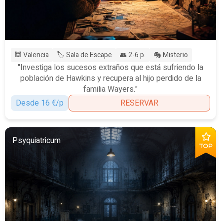
🕍 Valencia
🏷️ Sala de Escape
👥 2-6 p.
🎭 Misterio
"Investiga los sucesos extraños que está sufriendo la
población de Hawkins y recupera al hijo perdido de la
familia Wayers."
Desde 16 €/p
RESERVAR
Psyquiatricum
TOP