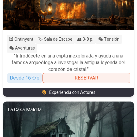
🕍 Ontinyent
🏷️ Sala de Escape
👥 3-8 p.
🎭 Tensión
🎭 Aventuras
"Introdúcete en una cripta inexplorada y ayuda a una
famosa arqueóloga a investigar la antigua leyenda del
corazón de cristal."
Desde 16 €/p
RESERVAR
Experiencia con Actores
La Casa Maldita