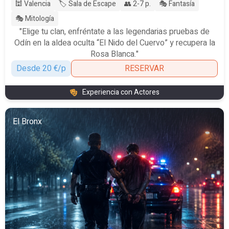
🕍 Valencia
🏷️ Sala de Escape
👥 2-7 p.
🎭 Fantasía
🎭 Mitología
"Elige tu clan, enfréntate a las legendarias pruebas de
Odín en la aldea oculta “El Nido del Cuervo” y recupera la
Rosa Blanca."
Desde 20 €/p
RESERVAR
Experiencia con Actores
El Bronx