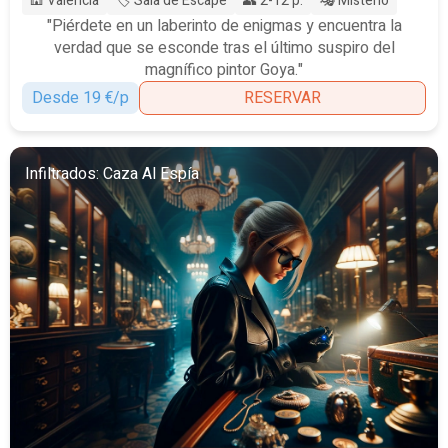
🕍 Valencia
🏷️ Sala de Escape
👥 2-12 p.
🎭 Misterio
"Piérdete en un laberinto de enigmas y encuentra la
verdad que se esconde tras el último suspiro del
magnífico pintor Goya."
Desde 19 €/p
RESERVAR
Infiltrados: Caza Al Espía