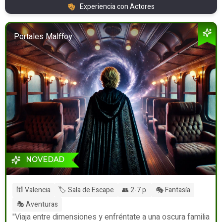
Experiencia con Actores
Portales Malffoy
NOVEDAD
🕍 Valencia
🏷️ Sala de Escape
👥 2-7 p.
🎭 Fantasía
🎭 Aventuras
"Viaja entre dimensiones y enfréntate a una oscura familia