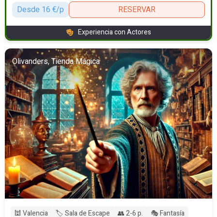
Desde 16 €/p
RESERVAR
Experiencia con Actores
Olivanders, Tienda Mágica
🕍 Valencia
🏷️ Sala de Escape
👥 2-6 p.
🎭 Fantasía