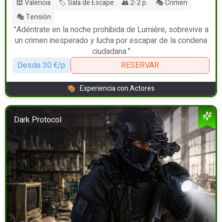
🕍 Valencia
🏷️ Sala de Escape
👥 2-2 p.
🎭 Crimen
🎭 Tensión
"Adéntrate en la noche prohibida de Lumière, sobrevive a
un crimen inesperado y lucha por escapar de la condena
ciudadana."
Desde 30 €/p
RESERVAR
Experiencia con Actores
Dark Protocol