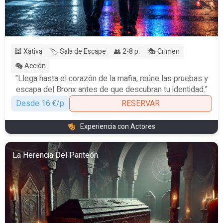
🕍 Xàtiva
🏷️ Sala de Escape
👥 2-8 p.
🎭 Crimen
🎭 Acción
"Llega hasta el corazón de la mafia, reúne las pruebas y
escapa del Bronx antes de que descubran tu identidad."
Desde 16 €/p
RESERVAR
Experiencia con Actores
La Herencia Del Panteón