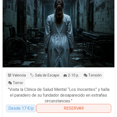
🕍 Valencia
🏷️ Sala de Escape
👥 2-10 p.
🎭 Tensión
🎭 Terror
"Visita la Clínica de Salud Mental “Los Inocentes” y halla
el paradero de su fundador desaparecido en extrañas
circunstancias."
Desde 17 €/p
RESERVAR