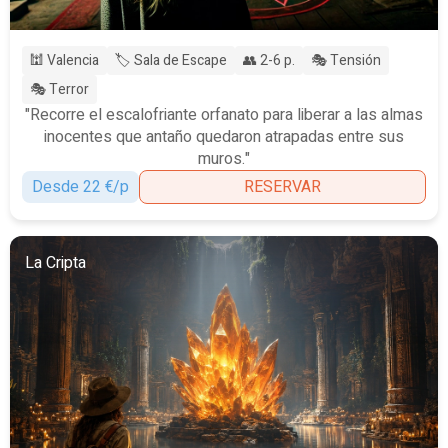
🕍 Valencia
🏷️ Sala de Escape
👥 2-6 p.
🎭 Tensión
🎭 Terror
"Recorre el escalofriante orfanato para liberar a las almas
inocentes que antaño quedaron atrapadas entre sus
muros."
Desde 22 €/p
RESERVAR
La Cripta