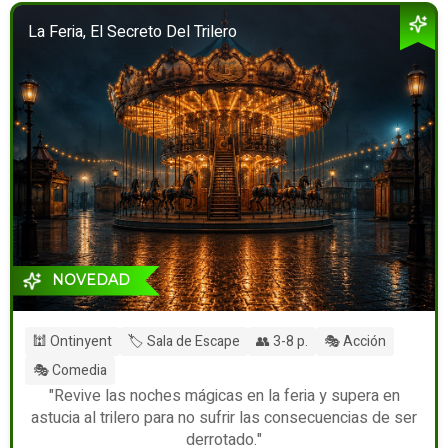
La Feria, El Secreto Del Trilero
NOVEDAD
🕍 Ontinyent
🏷️ Sala de Escape
👥 3-8 p.
🎭 Acción
🎭 Comedia
"Revive las noches mágicas en la feria y supera en
astucia al trilero para no sufrir las consecuencias de ser
derrotado."