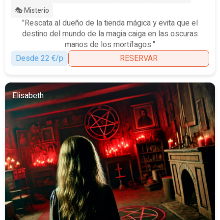
🎭 Misterio
"Rescata al dueño de la tienda mágica y evita que el
destino del mundo de la magia caiga en las oscuras
manos de los mortífagos."
Desde 22 €/p
RESERVAR
Elisabeth