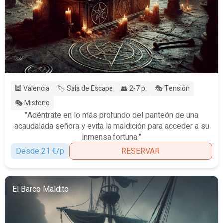
🕍 Valencia
🏷️ Sala de Escape
👥 2-7 p.
🎭 Tensión
🎭 Misterio
"Adéntrate en lo más profundo del panteón de una
acaudalada señora y evita la maldición para acceder a su
inmensa fortuna."
Desde 21 €/p
RESERVAR
El Barco Maldito