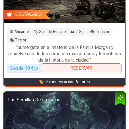
DESTACADO
🕍 Alicante
🏷️ Sala de Escape
👥 2-8 p.
🎭 Tensión
🎭 Terror
"Sumérgete en el misterio de la Familia Morgan y
resuelve uno de los crímenes más atroces y terroríficos
de la historia de la ciudad."
Desde 18 €/p
RESERVAR
Experiencia con Actores
Las Semillas De La Locura