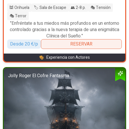
🕍 Orihuela
🏷️ Sala de Escape
👥 2-8 p.
🎭 Tensión
🎭 Terror
"Enfréntate a tus miedos más profundos en un entorno
controlado gracias a la nueva terapia de una enigmática
Clínica del Sueño."
Desde 20 €/p
RESERVAR
Experiencia con Actores
Jolly Roger El Cofre Fantasma