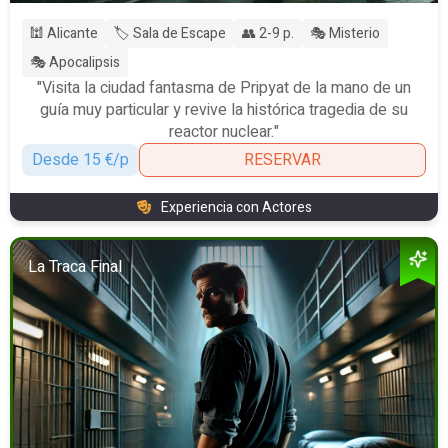
🕍 Alicante
🏷️ Sala de Escape
👥 2-9 p.
🎭 Misterio
🎭 Apocalipsis
"Visita la ciudad fantasma de Pripyat de la mano de un
guía muy particular y revive la histórica tragedia de su
reactor nuclear."
Desde 15 €/p
RESERVAR
Experiencia con Actores
La Traca Final