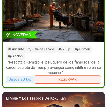
NOVEDAD
🕍 Alicante
🏷️ Sala de Escape
👥 2-6 p.
🎭 Crimen
🎭 Acción
"Rescata a Remigio, el peluquero de los famosos, de la
cárcel secreta de Trump y averigua cómo infiltrarse en su
despacho."
Desde 20 €/p
RESERVAR
El Viaje Y Los Tesoros De KokulKan