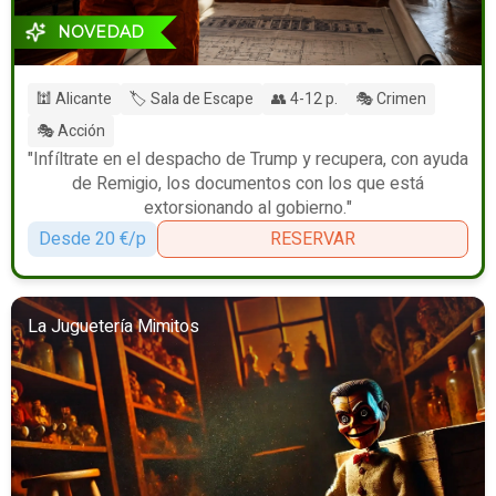
NOVEDAD
🕍 Alicante
🏷️ Sala de Escape
👥 4-12 p.
🎭 Crimen
🎭 Acción
"Infíltrate en el despacho de Trump y recupera, con ayuda
de Remigio, los documentos con los que está
extorsionando al gobierno."
Desde 20 €/p
RESERVAR
La Juguetería Mimitos