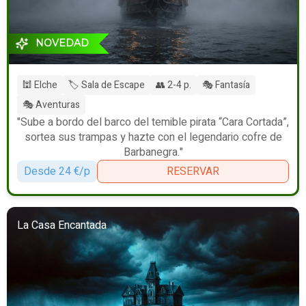
NOVEDAD
🕍 Elche
🏷️ Sala de Escape
👥 2-4 p.
🎭 Fantasía
🎭 Aventuras
"Sube a bordo del barco del temible pirata “Cara Cortada”,
sortea sus trampas y hazte con el legendario cofre de
Barbanegra."
Desde 24 €/p
RESERVAR
La Casa Encantada