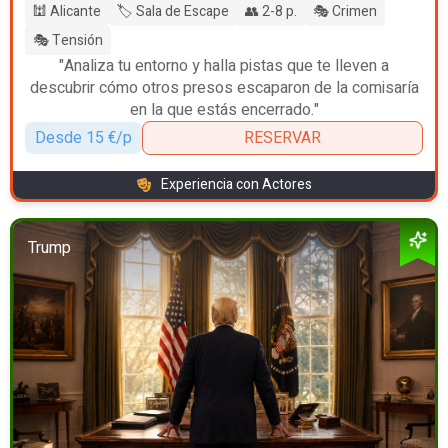
🕍 Alicante
🏷️ Sala de Escape
👥 2-8 p.
🎭 Crimen
🎭 Tensión
"Analiza tu entorno y halla pistas que te lleven a
descubrir cómo otros presos escaparon de la comisaría
en la que estás encerrado."
Desde 15 €/p
RESERVAR
Experiencia con Actores
Trump