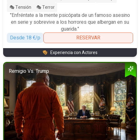
🎭 Tensión
🎭 Terror
"Enfréntate a la mente psicópata de un famoso asesino
en serie y sobrevive a los horrores que albergan en su
guarida."
Desde 18 €/p
RESERVAR
Experiencia con Actores
Remigio Vs. Trump