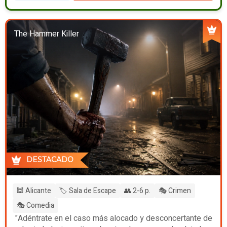
The Hammer Killer
DESTACADO
🕍 Alicante
🏷️ Sala de Escape
👥 2-6 p.
🎭 Crimen
🎭 Comedia
"Adéntrate en el caso más alocado y desconcertante de