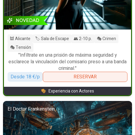
NOVEDAD
🕍 Alicante
🏷️ Sala de Escape
👥 2-10 p.
🎭 Crimen
🎭 Tensión
"Infíltrate en una prisión de máxima seguridad y
esclarece la vinculación del comisario preso a una banda
criminal."
Desde 18 €/p
RESERVAR
Experiencia con Actores
El Doctor Frankenstein