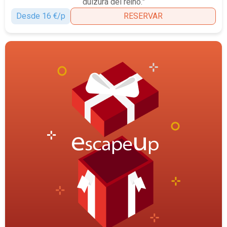
dulzura del reino."
Desde 16 €/p
RESERVAR