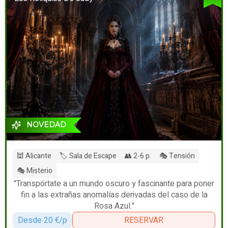
NOVEDAD
🕍 Alicante
🏷️ Sala de Escape
👥 2-6 p.
🎭 Tensión
🎭 Misterio
"Transpórtate a un mundo oscuro y fascinante para poner
fin a las extrañas anomalías derivadas del caso de la
Rosa Azul."
Desde 20 €/p
RESERVAR