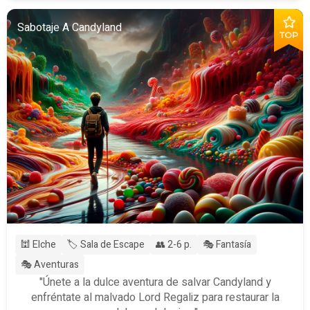
Sabotaje A Candyland
TOP
🕍 Elche
🏷️ Sala de Escape
👥 2-6 p.
🎭 Fantasía
🎭 Aventuras
"Únete a la dulce aventura de salvar Candyland y
enfréntate al malvado Lord Regaliz para restaurar la