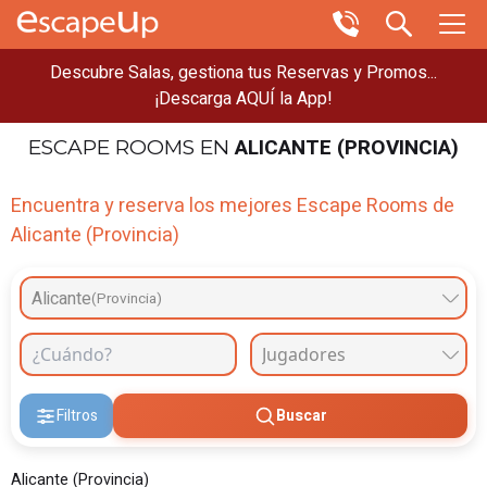
Descubre Salas, gestiona tus Reservas y Promos...
¡Descarga AQUÍ la App!
ALICANTE (PROVINCIA)
ESCAPE ROOMS
EN
Encuentra y reserva los mejores Escape Rooms de
Alicante (Provincia)
Alicante
(Provincia)
Filtros
Buscar
Alicante (Provincia)