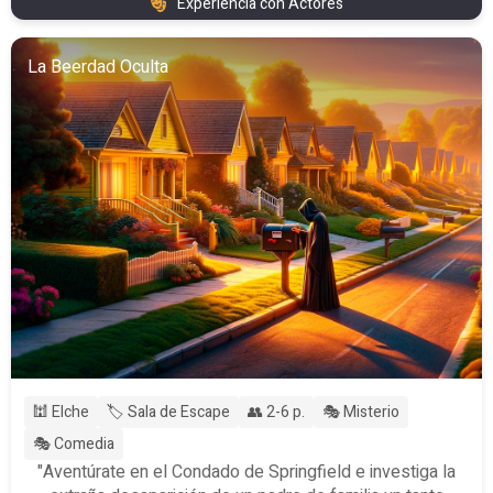
Experiencia con Actores
La Beerdad Oculta
🕍 Elche
🏷️ Sala de Escape
👥 2-6 p.
🎭 Misterio
🎭 Comedia
"Aventúrate en el Condado de Springfield e investiga la