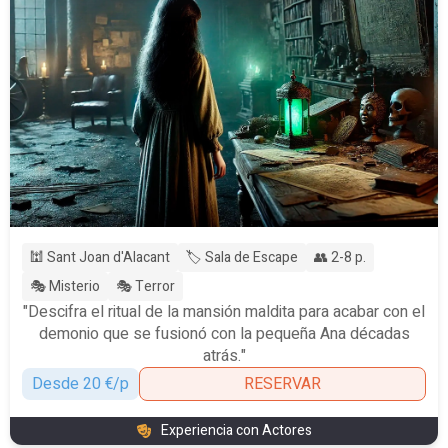
🕍 Sant Joan d'Alacant
🏷️ Sala de Escape
👥 2-8 p.
🎭 Misterio
🎭 Terror
"Descifra el ritual de la mansión maldita para acabar con el
demonio que se fusionó con la pequeña Ana décadas
atrás."
Desde 20 €/p
RESERVAR
Experiencia con Actores