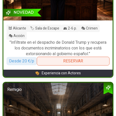
NOVEDAD
🕍 Alicante
🏷️ Sala de Escape
👥 2-6 p.
🎭 Crimen
🎭 Acción
"Infíltrate en el despacho de Donald Trump y recupera
los documentos incriminatorios con los que está
extorsionando al gobierno español."
Desde 20 €/p
RESERVAR
Experiencia con Actores
Remigio