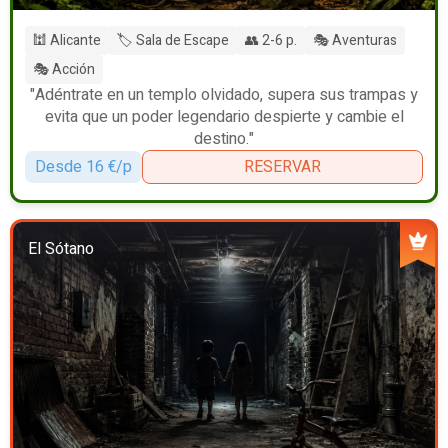
🕍 Alicante
🏷️ Sala de Escape
👥 2-6 p.
🎭 Aventuras
🎭 Acción
"Adéntrate en un templo olvidado, supera sus trampas y
evita que un poder legendario despierte y cambie el
destino."
Desde 16 €/p
RESERVAR
El Sótano