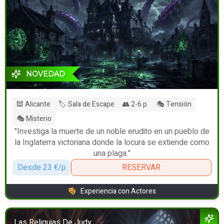
NOVEDAD
🕍 Alicante
🏷️ Sala de Escape
👥 2-6 p.
🎭 Tensión
🎭 Misterio
"Investiga la muerte de un noble erudito en un pueblo de
la Inglaterra victoriana donde la locura se extiende como
una plaga."
Desde 23 €/p
RESERVAR
Experiencia con Actores
Las Reliquias De Judy