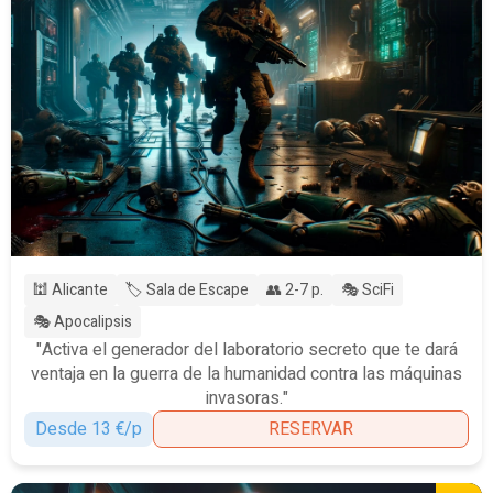
🕍 Alicante
🏷️ Sala de Escape
👥 2-7 p.
🎭 SciFi
🎭 Apocalipsis
"Activa el generador del laboratorio secreto que te dará
ventaja en la guerra de la humanidad contra las máquinas
invasoras."
Desde 13 €/p
RESERVAR