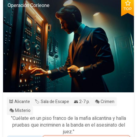
Operación Corleone
TOP
🕍 Alicante
🏷️ Sala de Escape
👥 2-7 p.
🎭 Crimen
🎭 Misterio
"Cuélate en un piso franco de la mafia alicantina y halla
pruebas que incriminen a la banda en el asesinato del
juez."