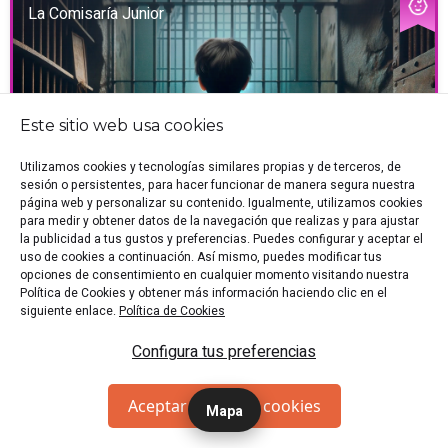
La Comisaría Junior
Este sitio web usa cookies
Utilizamos cookies y tecnologías similares propias y de terceros, de
sesión o persistentes, para hacer funcionar de manera segura nuestra
página web y personalizar su contenido. Igualmente, utilizamos cookies
para medir y obtener datos de la navegación que realizas y para ajustar
la publicidad a tus gustos y preferencias. Puedes configurar y aceptar el
uso de cookies a continuación. Así mismo, puedes modificar tus
INFANTIL
opciones de consentimiento en cualquier momento visitando nuestra
Política de Cookies y obtener más información haciendo clic en el
siguiente enlace.
Política de Cookies
🕍 Alicante
🏷️ Sala de Escape
👥 4-12 p.
🎭 Crimen
Configura tus preferencias
🎭 Infantil
"Halla la forma de escapar de la comisaría de Arizona en
la que el sheriff te ha encerrado con las pistas de los
Aceptar todas las cookies
Mapa
anteriores presos."