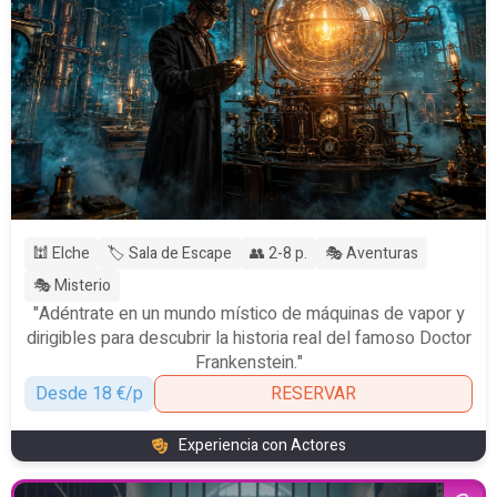
🕍 Elche
🏷️ Sala de Escape
👥 2-8 p.
🎭 Aventuras
🎭 Misterio
"Adéntrate en un mundo místico de máquinas de vapor y
dirigibles para descubrir la historia real del famoso Doctor
Frankenstein."
Desde 18 €/p
RESERVAR
Experiencia con Actores