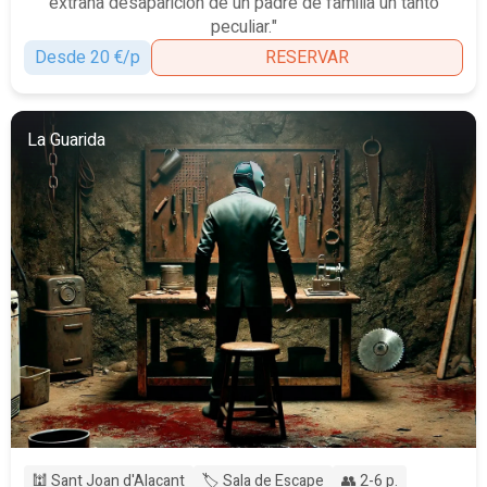
extraña desaparición de un padre de familia un tanto
peculiar."
Desde 20 €/p
RESERVAR
La Guarida
🕍 Sant Joan d'Alacant
🏷️ Sala de Escape
👥 2-6 p.