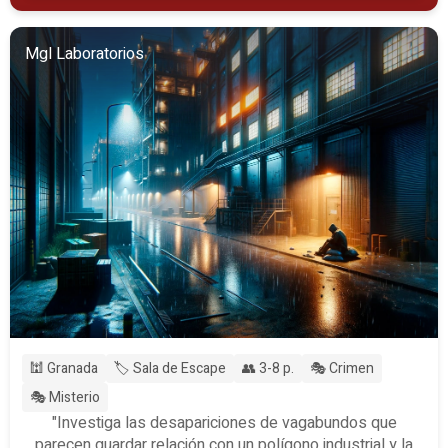
Mgl Laboratorios
🕍 Granada
🏷️ Sala de Escape
👥 3-8 p.
🎭 Crimen
🎭 Misterio
"Investiga las desapariciones de vagabundos que
parecen guardar relación con un polígono industrial y la