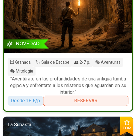
NOVEDAD
🕍 Granada
🏷️ Sala de Escape
👥 2-7 p.
🎭 Aventuras
🎭 Mitología
"Aventúrate en las profundidades de una antigua tumba
egipcia y enfréntate a los misterios que aguardan en su
interior."
Desde 18 €/p
RESERVAR
La Subasta
TOP