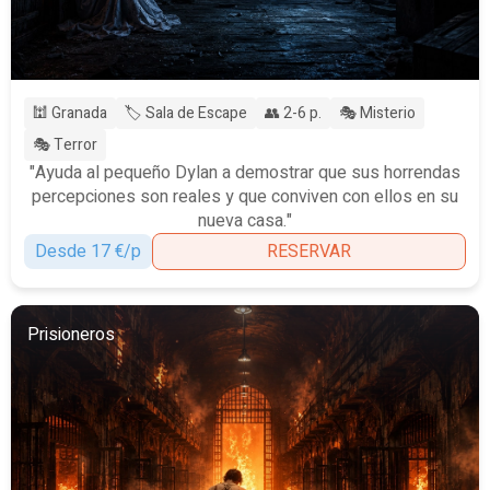
🕍 Granada
🏷️ Sala de Escape
👥 2-6 p.
🎭 Misterio
🎭 Terror
"Ayuda al pequeño Dylan a demostrar que sus horrendas
percepciones son reales y que conviven con ellos en su
nueva casa."
Desde 17 €/p
RESERVAR
Prisioneros