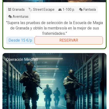
🕍 Granada
🏷️ Street Escape
👥 1-100 p.
🎭 Fantasía
🎭 Aventuras
"Supera las pruebas de selección de la Escuela de Magia
de Granada y obtén la membresía en la mejor de sus
fraternidades."
Desde 15 €/p
RESERVAR
Operación Mindfall