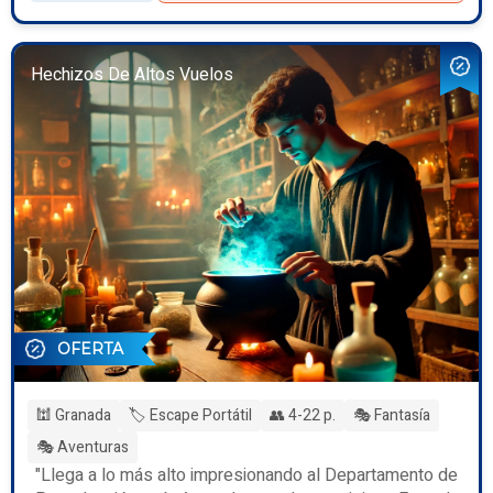
Hechizos De Altos Vuelos
OFERTA
🕍 Granada
🏷️ Escape Portátil
👥 4-22 p.
🎭 Fantasía
🎭 Aventuras
"Llega a lo más alto impresionando al Departamento de