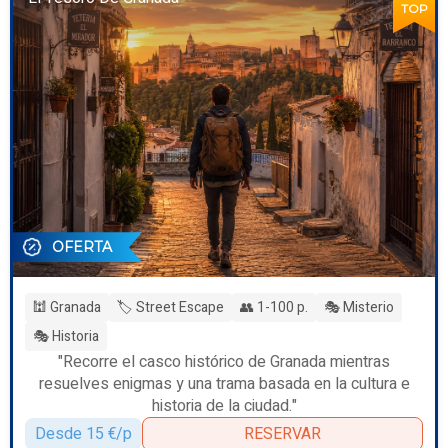
TOP
OFERTA
🕍 Granada
🏷️ Street Escape
👥 1-100 p.
🎭 Misterio
🎭 Historia
"Recorre el casco histórico de Granada mientras
resuelves enigmas y una trama basada en la cultura e
historia de la ciudad."
Desde 15 €/p
RESERVAR