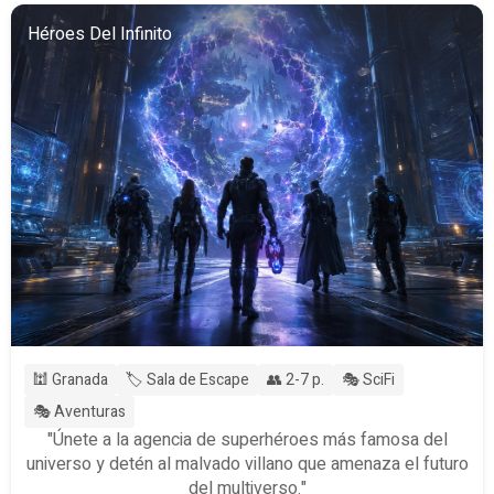
Héroes Del Infinito
🕍 Granada
🏷️ Sala de Escape
👥 2-7 p.
🎭 SciFi
🎭 Aventuras
"Únete a la agencia de superhéroes más famosa del
universo y detén al malvado villano que amenaza el futuro
del multiverso."