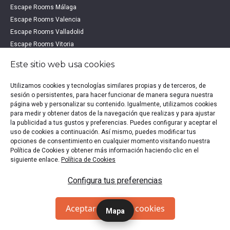
Escape Rooms Málaga
Escape Rooms Valencia
Escape Rooms Valladolid
Escape Rooms Vitoria
Este sitio web usa cookies
ESCAPE ROOMS POR PROVINCIA
Utilizamos cookies y tecnologías similares propias y de terceros, de
OTROS DESTINOS
sesión o persistentes, para hacer funcionar de manera segura nuestra
página web y personalizar su contenido. Igualmente, utilizamos cookies
Escape Rooms Alicante
para medir y obtener datos de la navegación que realizas y para ajustar
Escape Rooms Burgos
la publicidad a tus gustos y preferencias. Puedes configurar y aceptar el
uso de cookies a continuación. Así mismo, puedes modificar tus
Escape Rooms Cádiz
opciones de consentimiento en cualquier momento visitando nuestra
Escape Rooms Córdoba
Política de Cookies y obtener más información haciendo clic en el
Escape Rooms La Coruña
siguiente enlace.
Política de Cookies
Escape Rooms Pamplona
Configura tus preferencias
Escape Rooms Segovia
Escape Rooms Sevilla
Escape Rooms Tarragona
Aceptar todas las cookies
Mapa
Escape Rooms Zaragoza