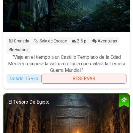
🕍 Granada
🏷️ Sala de Escape
👥 2-6 p.
🎭 Aventuras
🎭 Historia
"Viaja en el tiempo a un Castillo Templario de la Edad
Media y recupera la valiosa reliquia que evitará la Tercera
Guerra Mundial."
Desde 15 €/p
RESERVAR
El Tesoro De Egipto