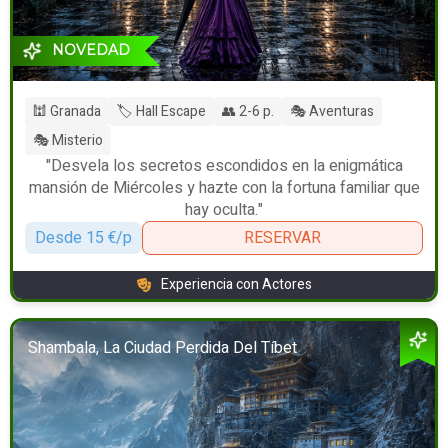
NOVEDAD
🕍 Granada
🏷️ Hall Escape
👥 2-6 p.
🎭 Aventuras
🎭 Misterio
"Desvela los secretos escondidos en la enigmática
mansión de Miércoles y hazte con la fortuna familiar que
hay oculta."
Desde 15 €/p
RESERVAR
Experiencia con Actores
Shambala, La Ciudad Perdida Del Tíbet