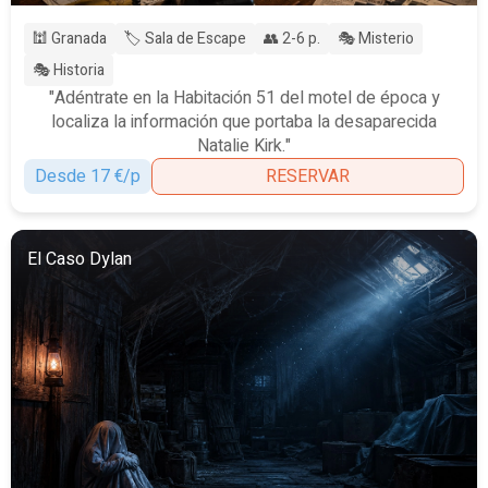
🕍 Granada
🏷️ Sala de Escape
👥 2-6 p.
🎭 Misterio
🎭 Historia
"Adéntrate en la Habitación 51 del motel de época y
localiza la información que portaba la desaparecida
Natalie Kirk."
Desde 17 €/p
RESERVAR
El Caso Dylan