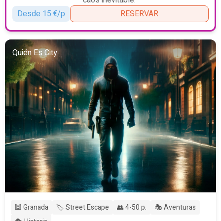
Desde 15 €/p
RESERVAR
Quién Es City
🕍 Granada
🏷️ Street Escape
👥 4-50 p.
🎭 Aventuras