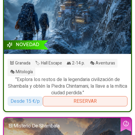
NOVEDAD
🕍 Granada
🏷️ Hall Escape
👥 2-14 p.
🎭 Aventuras
🎭 Mitología
"Explora los restos de la legendaria civilización de
Shambala y obtén la Piedra Chintamani, la llave a la mítica
ciudad perdida."
Desde 15 €/p
RESERVAR
El Misterio De Shambala