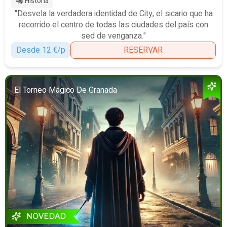
🎭 Historia
"Desvela la verdadera identidad de City, el sicario que ha
recorrido el centro de todas las ciudades del país con
sed de venganza."
Desde 12 €/p
RESERVAR
El Torneo Mágico De Granada
NOVEDAD