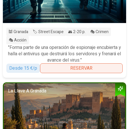
🕍 Granada
🏷️ Street Escape
👥 2-20 p.
🎭 Crimen
🎭 Acción
"Forma parte de una operación de espionaje encubierta y
halla el antivirus que destruirá los servidores y frenará el
avance del virus."
Desde 15 €/p
RESERVAR
La Llave A Granada