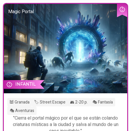
Magic Portal
INFANTIL
🕍 Granada
🏷️ Street Escape
👥 2-20 p.
🎭 Fantasía
🎭 Aventuras
"Cierra el portal mágico por el que se están colando
criaturas místicas a la ciudad y salva al mundo de un
caos inevitable."