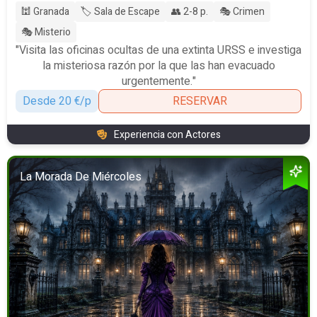
🕍 Granada
🏷️ Sala de Escape
👥 2-8 p.
🎭 Crimen
🎭 Misterio
"Visita las oficinas ocultas de una extinta URSS e investiga
la misteriosa razón por la que las han evacuado
urgentemente."
Desde 20 €/p
RESERVAR
Experiencia con Actores
La Morada De Miércoles