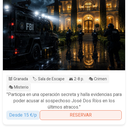
🕍 Granada
🏷️ Sala de Escape
👥 2-8 p.
🎭 Crimen
🎭 Misterio
"Participa en una operación secreta y halla evidencias para
poder acusar al sospechoso José Dos Ríos en los
últimos atracos."
Desde 15 €/p
RESERVAR