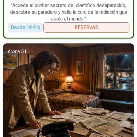
"Accede al búnker secreto del científico desaparecido,
descubre su paradero y halla la cura de la radiación que
asola el mundo."
Desde 19 €/p
RESERVAR
Arena 51