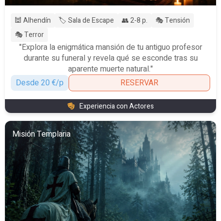
🕍 Alhendín
🏷️ Sala de Escape
👥 2-8 p.
🎭 Tensión
🎭 Terror
"Explora la enigmática mansión de tu antiguo profesor
durante su funeral y revela qué se esconde tras su
aparente muerte natural."
Desde 20 €/p
RESERVAR
Experiencia con Actores
Misión Templaria