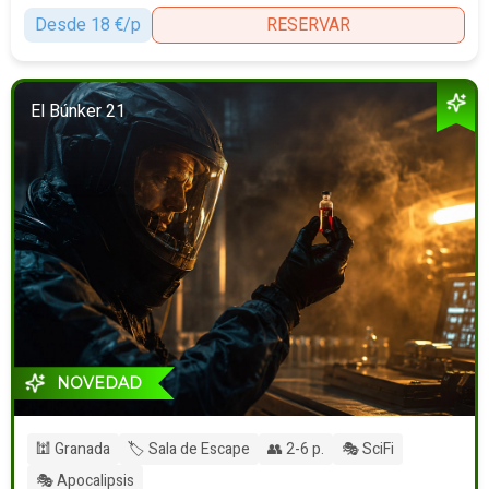
Desde 18 €/p
RESERVAR
El Búnker 21
NOVEDAD
🕍 Granada
🏷️ Sala de Escape
👥 2-6 p.
🎭 SciFi
🎭 Apocalipsis