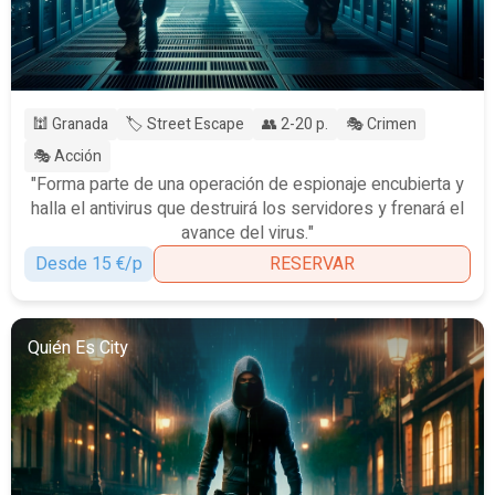
🕍 Granada
🏷️ Street Escape
👥 2-20 p.
🎭 Crimen
🎭 Acción
"Forma parte de una operación de espionaje encubierta y
halla el antivirus que destruirá los servidores y frenará el
avance del virus."
Desde 15 €/p
RESERVAR
Quién Es City