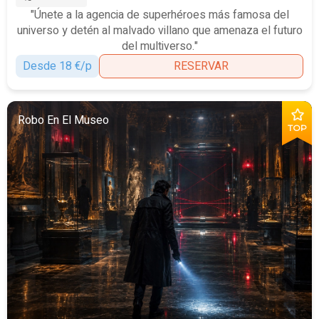
"Únete a la agencia de superhéroes más famosa del
universo y detén al malvado villano que amenaza el futuro
del multiverso."
Desde 18 €/p
RESERVAR
Robo En El Museo
TOP