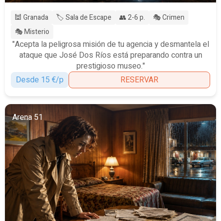
🕍 Granada
🏷️ Sala de Escape
👥 2-6 p.
🎭 Crimen
🎭 Misterio
"Acepta la peligrosa misión de tu agencia y desmantela el
ataque que José Dos Ríos está preparando contra un
prestigioso museo."
Desde 15 €/p
RESERVAR
Arena 51