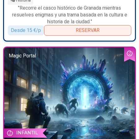
🎭 Historia
"Recorre el casco histórico de Granada mientras
resuelves enigmas y una trama basada en la cultura e
historia de la ciudad."
Desde 15 €/p
RESERVAR
Magic Portal
INFANTIL