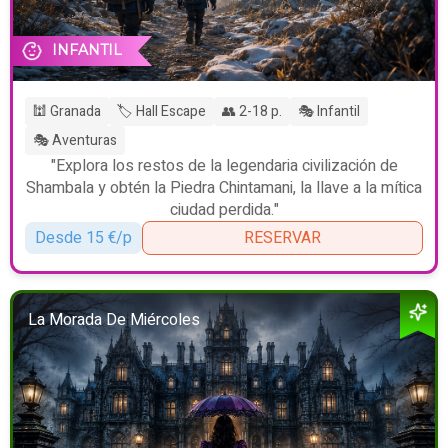
INFANTIL
🕍 Granada
🏷️ Hall Escape
👥 2-18 p.
🎭 Infantil
🎭 Aventuras
"Explora los restos de la legendaria civilización de
Shambala y obtén la Piedra Chintamani, la llave a la mítica
ciudad perdida."
Desde 15 €/p
RESERVAR
La Morada De Miércoles