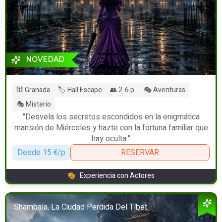
NOVEDAD
🕍 Granada
🏷️ Hall Escape
👥 2-6 p.
🎭 Aventuras
🎭 Misterio
"Desvela los secretos escondidos en la enigmática
mansión de Miércoles y hazte con la fortuna familiar que
hay oculta."
Desde 15 €/p
RESERVAR
Experiencia con Actores
Shambala, La Ciudad Perdida Del Tíbet