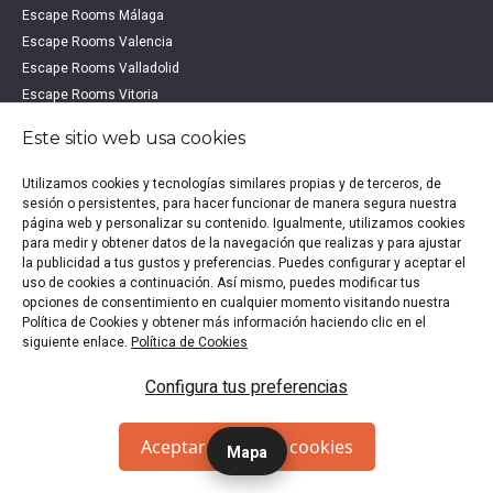
Escape Rooms Málaga
Escape Rooms Valencia
Escape Rooms Valladolid
Escape Rooms Vitoria
Este sitio web usa cookies
ESCAPE ROOMS POR PROVINCIA
Utilizamos cookies y tecnologías similares propias y de terceros, de
OTROS DESTINOS
sesión o persistentes, para hacer funcionar de manera segura nuestra
página web y personalizar su contenido. Igualmente, utilizamos cookies
Escape Rooms Alicante
para medir y obtener datos de la navegación que realizas y para ajustar
Escape Rooms Burgos
la publicidad a tus gustos y preferencias. Puedes configurar y aceptar el
uso de cookies a continuación. Así mismo, puedes modificar tus
Escape Rooms Cádiz
opciones de consentimiento en cualquier momento visitando nuestra
Escape Rooms Córdoba
Política de Cookies y obtener más información haciendo clic en el
Escape Rooms La Coruña
siguiente enlace.
Política de Cookies
Escape Rooms Pamplona
Configura tus preferencias
Escape Rooms Segovia
Escape Rooms Sevilla
Escape Rooms Tarragona
Aceptar todas las cookies
Mapa
Escape Rooms Zaragoza