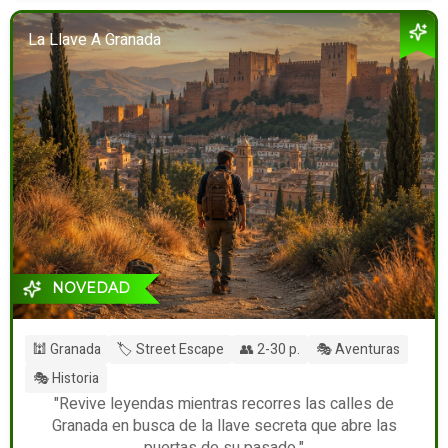
La Llave A Granada
NOVEDAD
🕍 Granada
🏷️ Street Escape
👥 2-30 p.
🎭 Aventuras
🎭 Historia
"Revive leyendas mientras recorres las calles de
Granada en busca de la llave secreta que abre las
puertas de su pasado."