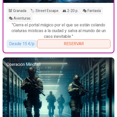
🕍 Granada
🏷️ Street Escape
👥 2-20 p.
🎭 Fantasía
🎭 Aventuras
"Cierra el portal mágico por el que se están colando
criaturas místicas a la ciudad y salva al mundo de un
caos inevitable."
Desde 15 €/p
RESERVAR
Operación Mindfall