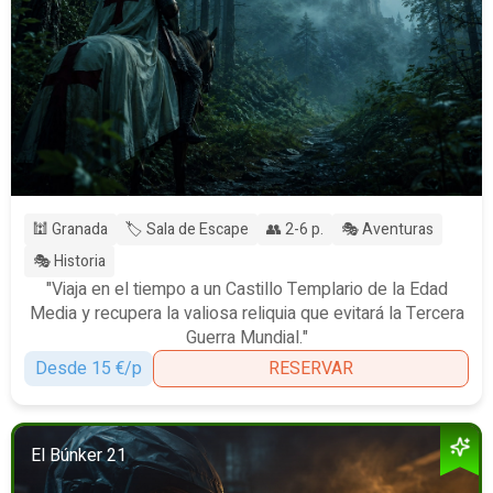
🕍 Granada
🏷️ Sala de Escape
👥 2-6 p.
🎭 Aventuras
🎭 Historia
"Viaja en el tiempo a un Castillo Templario de la Edad
Media y recupera la valiosa reliquia que evitará la Tercera
Guerra Mundial."
Desde 15 €/p
RESERVAR
El Búnker 21