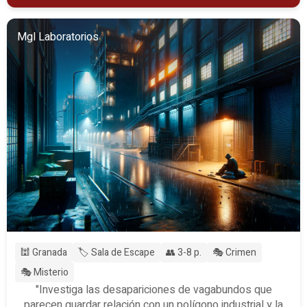
Mgl Laboratorios
🕍 Granada
🏷️ Sala de Escape
👥 3-8 p.
🎭 Crimen
🎭 Misterio
"Investiga las desapariciones de vagabundos que
parecen guardar relación con un polígono industrial y la