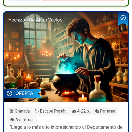
Hechizos De Altos Vuelos
OFERTA
🕍 Granada
🏷️ Escape Portátil
👥 4-22 p.
🎭 Fantasía
🎭 Aventuras
"Llega a lo más alto impresionando al Departamento de