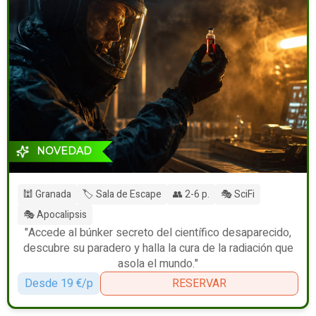
NOVEDAD
🕍 Granada
🏷️ Sala de Escape
👥 2-6 p.
🎭 SciFi
🎭 Apocalipsis
"Accede al búnker secreto del científico desaparecido,
descubre su paradero y halla la cura de la radiación que
asola el mundo."
Desde 19 €/p
RESERVAR