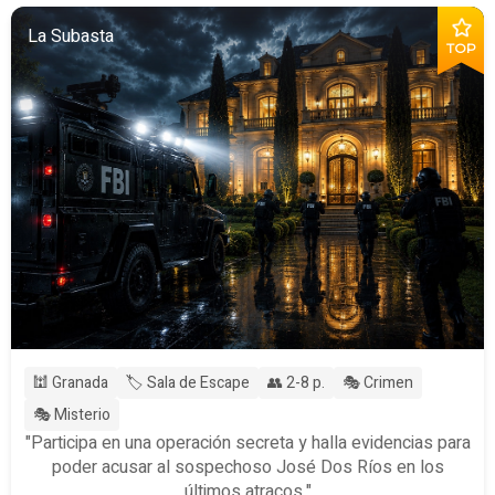
La Subasta
TOP
🕍 Granada
🏷️ Sala de Escape
👥 2-8 p.
🎭 Crimen
🎭 Misterio
"Participa en una operación secreta y halla evidencias para
poder acusar al sospechoso José Dos Ríos en los
últimos atracos."