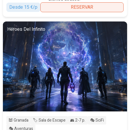
Desde 15 €/p
RESERVAR
Héroes Del Infinito
🕍 Granada
🏷️ Sala de Escape
👥 2-7 p.
🎭 SciFi
🎭 Aventuras