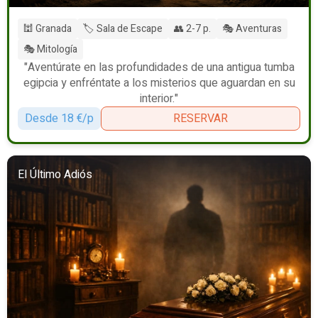
🕍 Granada
🏷️ Sala de Escape
👥 2-7 p.
🎭 Aventuras
🎭 Mitología
"Aventúrate en las profundidades de una antigua tumba
egipcia y enfréntate a los misterios que aguardan en su
interior."
Desde 18 €/p
RESERVAR
El Último Adiós