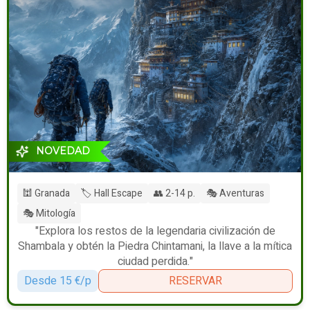
NOVEDAD
🕍 Granada
🏷️ Hall Escape
👥 2-14 p.
🎭 Aventuras
🎭 Mitología
"Explora los restos de la legendaria civilización de
Shambala y obtén la Piedra Chintamani, la llave a la mítica
ciudad perdida."
Desde 15 €/p
RESERVAR