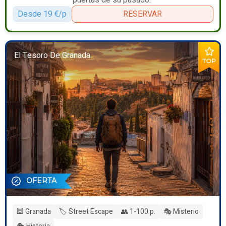
Desde 19 €/p
RESERVAR
El Tesoro De Granada
TOP
OFERTA
🕍 Granada
🏷️ Street Escape
👥 1-100 p.
🎭 Misterio