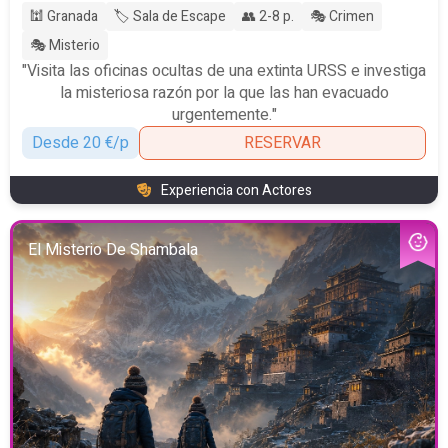
🕍 Granada
🏷️ Sala de Escape
👥 2-8 p.
🎭 Crimen
🎭 Misterio
"Visita las oficinas ocultas de una extinta URSS e investiga
la misteriosa razón por la que las han evacuado
urgentemente."
Desde 20 €/p
RESERVAR
Experiencia con Actores
El Misterio De Shambala