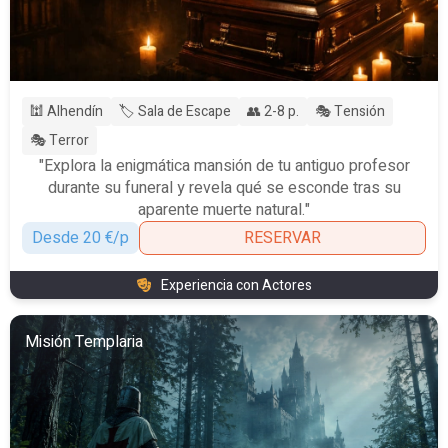
🕍 Alhendín
🏷️ Sala de Escape
👥 2-8 p.
🎭 Tensión
🎭 Terror
"Explora la enigmática mansión de tu antiguo profesor
durante su funeral y revela qué se esconde tras su
aparente muerte natural."
Desde 20 €/p
RESERVAR
Experiencia con Actores
Misión Templaria