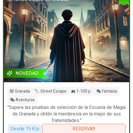
NOVEDAD
🕍 Granada
🏷️ Street Escape
👥 1-100 p.
🎭 Fantasía
🎭 Aventuras
"Supera las pruebas de selección de la Escuela de Magia
de Granada y obtén la membresía en la mejor de sus
fraternidades."
Desde 15 €/p
RESERVAR