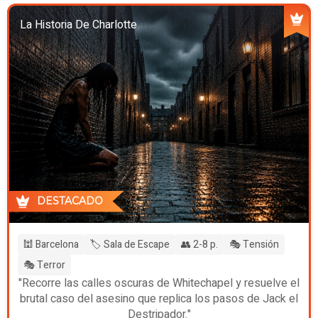
La Historia De Charlotte
DESTACADO
🕍 Barcelona
🏷️ Sala de Escape
👥 2-8 p.
🎭 Tensión
🎭 Terror
"Recorre las calles oscuras de Whitechapel y resuelve el
brutal caso del asesino que replica los pasos de Jack el
Destripador."