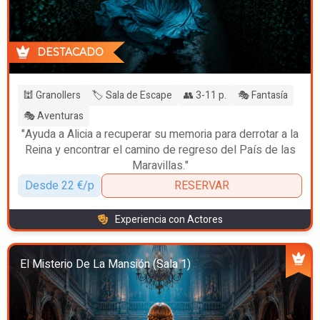
DESTACADO
🕍 Granollers
🏷️ Sala de Escape
👥 3-11 p.
🎭 Fantasía
🎭 Aventuras
"Ayuda a Alicia a recuperar su memoria para derrotar a la
Reina y encontrar el camino de regreso del País de las
Maravillas."
Desde 22 €/p
RESERVAR
Experiencia con Actores
El Misterio De La Mansión (Sala 1)