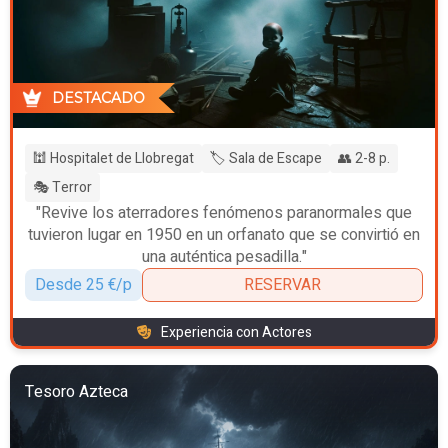
DESTACADO
🕍 Hospitalet de Llobregat
🏷️ Sala de Escape
👥 2-8 p.
🎭 Terror
"Revive los aterradores fenómenos paranormales que
tuvieron lugar en 1950 en un orfanato que se convirtió en
una auténtica pesadilla."
Desde 25 €/p
RESERVAR
Experiencia con Actores
Tesoro Azteca