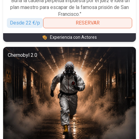
"Burla la cadena perpetua impuesta por el juez e idea un
plan maestro para escapar de la famosa prisión de San
Francisco."
Desde 22 €/p
RESERVAR
Experiencia con Actores
Chernobyl 2.0