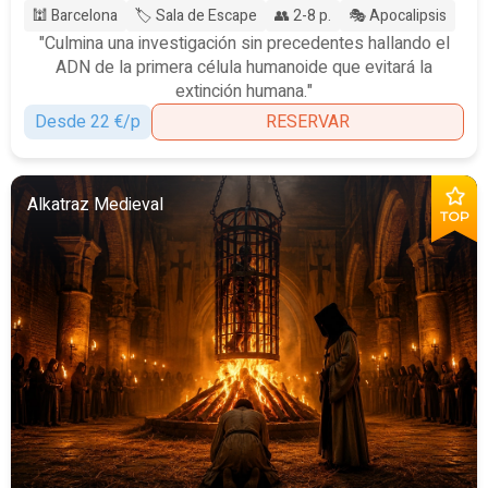
🕍 Barcelona
🏷️ Sala de Escape
👥 2-8 p.
🎭 Apocalipsis
"Culmina una investigación sin precedentes hallando el
ADN de la primera célula humanoide que evitará la
extinción humana."
Desde 22 €/p
RESERVAR
Alkatraz Medieval
TOP