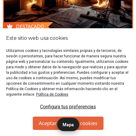
DESTACADO
Este sitio web usa cookies
🕍 Barcelona
🏷️ Sala de Escape
👥 2-5 p.
🎭 Historia
Utilizamos cookies y tecnologías similares propias y de terceros, de
"Salva los planos de la Sagrada Familia del taller en
sesión o persistentes, para hacer funcionar de manera segura nuestra
llamas de Gaudí y sal de ahí antes de que todo se
página web y personalizar su contenido. Igualmente, utilizamos cookies
queme a causa del horrible incendio."
para medir y obtener datos de la navegación que realizas y para ajustar
la publicidad a tus gustos y preferencias. Puedes configurar y aceptar el
Desde 21 €/p
RESERVAR
uso de cookies a continuación. Así mismo, puedes modificar tus
opciones de consentimiento en cualquier momento visitando nuestra
Política de Cookies y obtener más información haciendo clic en el
siguiente enlace.
Política de Cookies
El Misterio De La Mansión (Sala 3)
Configura tus preferencias
Aceptar todas las cookies
Mapa