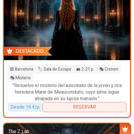
DESTACADO
🕍 Barcelona
🏷️ Sala de Escape
👥 2-21 p.
🎭 Crimen
🎭 Misterio
"Resuelve el misterio del asesinato de la joven y rica
heredera Marie de Meauconduits, cuyo alma sigue
atrapada en su lujosa mansión."
Desde 16 €/p
RESERVAR
The Z Lab