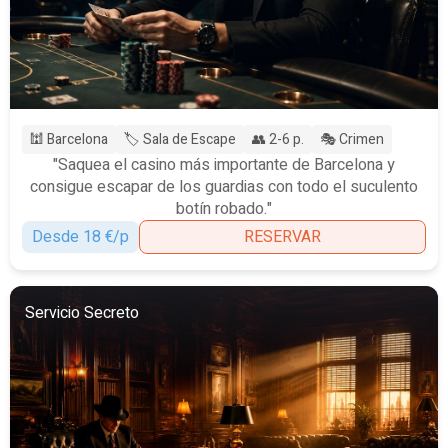
🕍 Barcelona
🏷️ Sala de Escape
👥 2-6 p.
🎭 Crimen
"Saquea el casino más importante de Barcelona y
consigue escapar de los guardias con todo el suculento
botín robado."
Desde 18 €/p
RESERVAR
Servicio Secreto