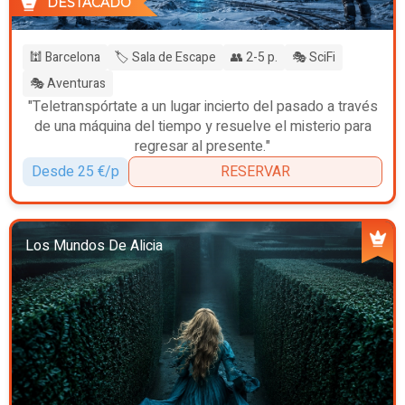
DESTACADO
🕍 Barcelona
🏷️ Sala de Escape
👥 2-5 p.
🎭 SciFi
🎭 Aventuras
"Teletranspórtate a un lugar incierto del pasado a través
de una máquina del tiempo y resuelve el misterio para
regresar al presente."
Desde 25 €/p
RESERVAR
Los Mundos De Alicia