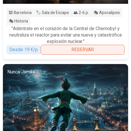
🕍 Barcelona
🏷️ Sala de Escape
👥 2-6 p.
🎭 Apocalipsis
🎭 Historia
"Adéntrate en el corazón de la Central de Chernobyl y
neutraliza el reactor para evitar una nueva y catastrófica
explosión nuclear."
Desde 19 €/p
RESERVAR
Nunca Jamás