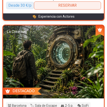
Desde 30 €/p
RESERVAR
Experiencia con Actores
La Creación
DESTACADO
🕍 Barcelona
🏷️ Sala de Escape
👥 2-5 p.
🎭 SciFi