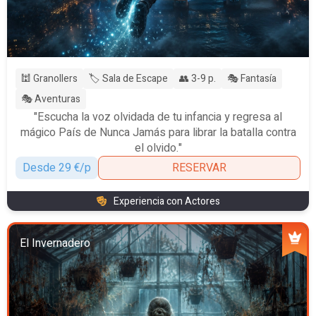
🕍 Granollers
🏷️ Sala de Escape
👥 3-9 p.
🎭 Fantasía
🎭 Aventuras
"Escucha la voz olvidada de tu infancia y regresa al
mágico País de Nunca Jamás para librar la batalla contra
el olvido."
Desde 29 €/p
RESERVAR
Experiencia con Actores
El Invernadero