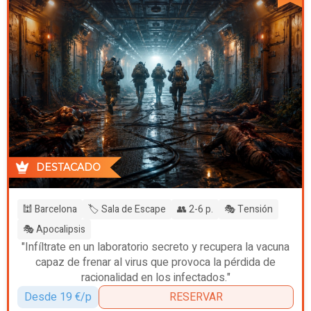
DESTACADO
🕍 Barcelona
🏷️ Sala de Escape
👥 2-6 p.
🎭 Tensión
🎭 Apocalipsis
"Infíltrate en un laboratorio secreto y recupera la vacuna
capaz de frenar al virus que provoca la pérdida de
racionalidad en los infectados."
Desde 19 €/p
RESERVAR