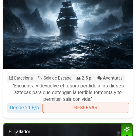
🕍 Barcelona
🏷️ Sala de Escape
👥 2-5 p.
🎭 Aventuras
"Encuentra y devuelve el tesoro perdido a los dioses
aztecas para que detengan la terrible tormenta y te
permitan salir con vida."
Desde 21 €/p
RESERVAR
El Tallador