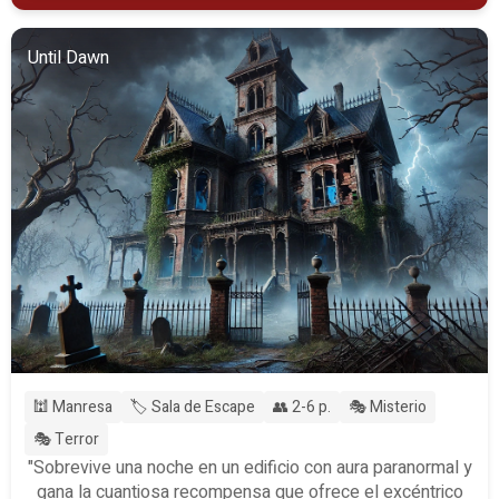
Until Dawn
🕍 Manresa
🏷️ Sala de Escape
👥 2-6 p.
🎭 Misterio
🎭 Terror
"Sobrevive una noche en un edificio con aura paranormal y
gana la cuantiosa recompensa que ofrece el excéntrico