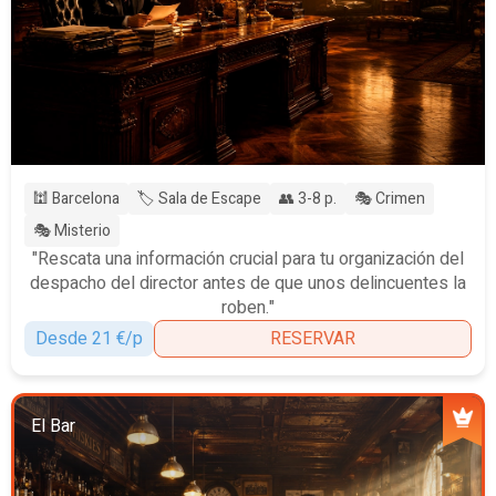
🕍 Barcelona
🏷️ Sala de Escape
👥 3-8 p.
🎭 Crimen
🎭 Misterio
"Rescata una información crucial para tu organización del
despacho del director antes de que unos delincuentes la
roben."
Desde 21 €/p
RESERVAR
El Bar