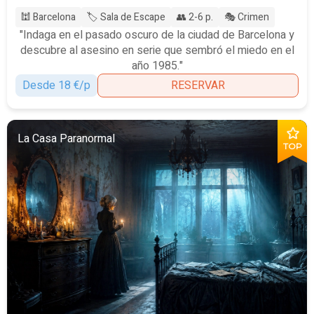
🕍 Barcelona
🏷️ Sala de Escape
👥 2-6 p.
🎭 Crimen
"Indaga en el pasado oscuro de la ciudad de Barcelona y
descubre al asesino en serie que sembró el miedo en el
año 1985."
Desde 18 €/p
RESERVAR
La Casa Paranormal
TOP