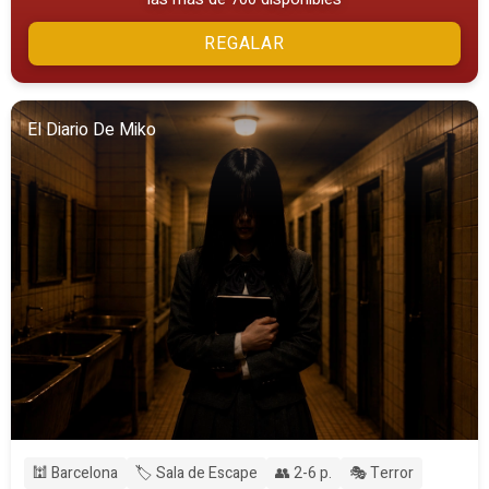
REGALAR
El Diario De Miko
🕍 Barcelona
🏷️ Sala de Escape
👥 2-6 p.
🎭 Terror