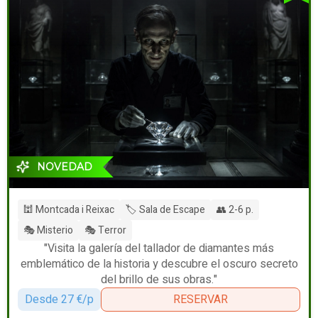
NOVEDAD
🕍 Montcada i Reixac
🏷️ Sala de Escape
👥 2-6 p.
🎭 Misterio
🎭 Terror
"Visita la galería del tallador de diamantes más
emblemático de la historia y descubre el oscuro secreto
del brillo de sus obras."
Desde 27 €/p
RESERVAR