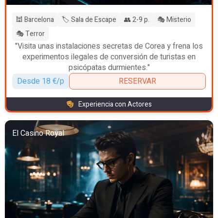
🕍 Barcelona
🏷️ Sala de Escape
👥 2-9 p.
🎭 Misterio
🎭 Terror
"Visita unas instalaciones secretas de Corea y frena los
experimentos ilegales de conversión de turistas en
psicópatas durmientes."
Desde 18 €/p
RESERVAR
Experiencia con Actores
El Casino Royal