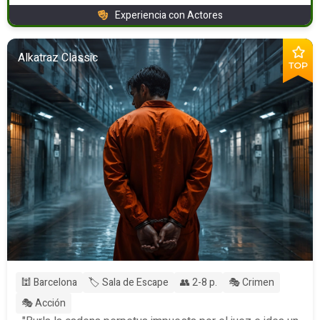
Experiencia con Actores
Alkatraz Classic
TOP
🕍 Barcelona
🏷️ Sala de Escape
👥 2-8 p.
🎭 Crimen
🎭 Acción