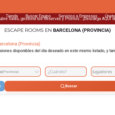
Tienda
Buscar Equipo
Servicios a Empresas
Únet
bre Salas, gestiona tus Reservas y Promos... ¡Descarga AQUÍ l
BARCELONA (PROVINCIA)
ESCAPE ROOMS
EN
rcelona (Provincia)
iones disponibles del día deseado en este mismo listado, y tambi
na
(Provincia)
s
Buscar