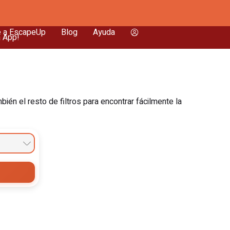
e a EscapeUp
Blog
Ayuda
a App!
én el resto de filtros para encontrar fácilmente la