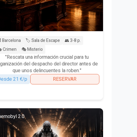
 Barcelona
🏷️ Sala de Escape
👥 3-8 p.
 Crimen
🎭 Misterio
"Rescata una información crucial para tu
rganización del despacho del director antes de
que unos delincuentes la roben."
esde 21 €/p
RESERVAR
ernobyl 2.0