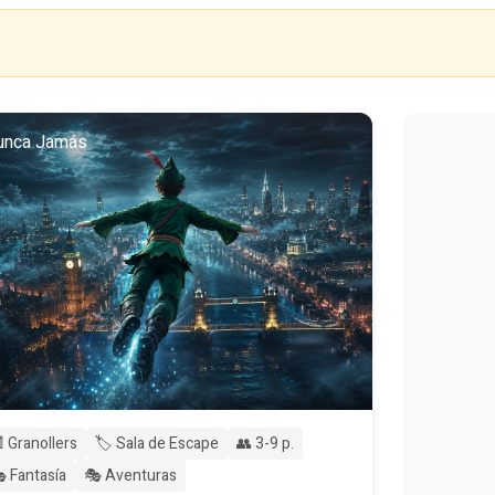
unca Jamás
 Granollers
🏷️ Sala de Escape
👥 3-9 p.
 Fantasía
🎭 Aventuras