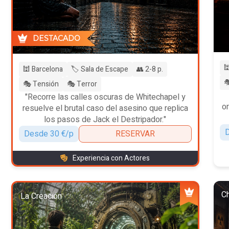
DESTACADO

🕍 Barcelona
🏷️ Sala de Escape
👥 2-8 p.

🎭 Tensión
🎭 Terror
"Recorre las calles oscuras de Whitechapel y
o
resuelve el brutal caso del asesino que replica
los pasos de Jack el Destripador."
D
Desde 30 €/p
RESERVAR
Experiencia con Actores
Ch
La Creación