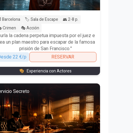
 Barcelona
🏷️ Sala de Escape
👥 2-8 p.
 Crimen
🎭 Acción
Burla la cadena perpetua impuesta por el juez e
dea un plan maestro para escapar de la famosa
prisión de San Francisco."
esde 22 €/p
RESERVAR
Experiencia con Actores
rvicio Secreto