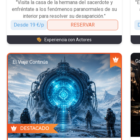
"Visita la casa de la hermana del sacerdote y
"E
enfréntate a los fenómenos paranormales de su
interior para resolver su desaparición."
Desde 19 €/p
RESERVAR
D
Experiencia con Actores
Ga
El Viaje Continúa
DESTACADO