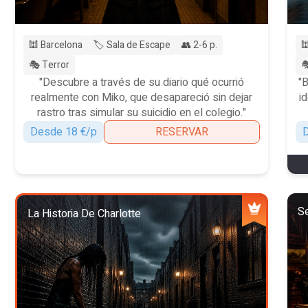
🕍 Barcelona
🏷️ Sala de Escape
👥 2-6 p.

🎭 Terror

"Descubre a través de su diario qué ocurrió
"
realmente con Miko, que desapareció sin dejar
i
rastro tras simular su suicidio en el colegio."
Desde 18 €/p
RESERVAR
D
Se
La Historia De Charlotte