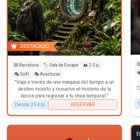
DESTACADO

🕍 Barcelona
🏷️ Sala de Escape
👥 2-5 p.

🎭 SciFi
🎭 Aventuras
"Viaja a través de una máquina del tiempo a un
C
destino incierto y resuelve el misterio de la
época para regresar a tu línea temporal."
D
Desde 25 €/p
RESERVAR
E