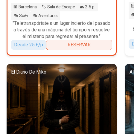

🕍 Barcelona
🏷️ Sala de Escape
👥 2-5 p.

🎭 SciFi
🎭 Aventuras
"Teletranspórtate a un lugar incierto del pasado
a través de una máquina del tiempo y resuelve
el misterio para regresar al presente."
D
Desde 25 €/p
RESERVAR
El Diario De Miko
Al