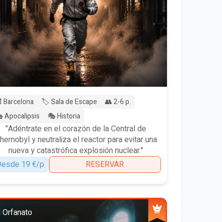
 Barcelona
🏷️ Sala de Escape
👥 2-6 p.
 Apocalipsis
🎭 Historia
"Adéntrate en el corazón de la Central de
hernobyl y neutraliza el reactor para evitar una
nueva y catastrófica explosión nuclear."
esde 19 €/p
RESERVAR
l Orfanato