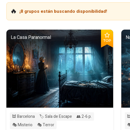
🔥
¡8 grupos están buscando disponibilidad!
La Casa Paranormal
N
TOP
🕍 Barcelona
🏷️ Sala de Escape
👥 2-6 p.

🎭 Misterio
🎭 Terror
