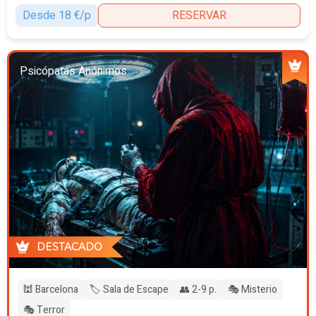
Desde 18 €/p
RESERVAR
Psicópatas Anónimos
DESTACADO
🕍 Barcelona
🏷️ Sala de Escape
👥 2-9 p.
🎭 Misterio
🎭 Terror