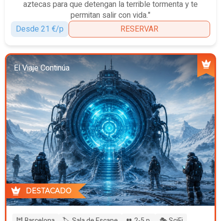
aztecas para que detengan la terrible tormenta y te
permitan salir con vida."
Desde 21 €/p
RESERVAR
El Viaje Continúa
DESTACADO
🕍 Barcelona
🏷️ Sala de Escape
👥 2-5 p.
🎭 SciFi