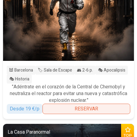
🕍 Barcelona
🏷️ Sala de Escape
👥 2-6 p.
🎭 Apocalipsis
🎭 Historia
"Adéntrate en el corazón de la Central de Chernobyl y
neutraliza el reactor para evitar una nueva y catastrófica
explosión nuclear."
Desde 19 €/p
RESERVAR
La Casa Paranormal
TOP