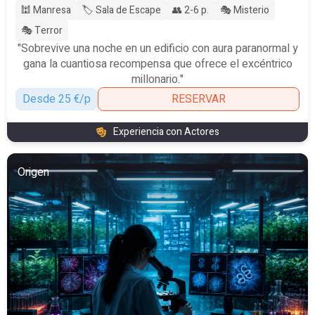
🕍 Manresa
🏷️ Sala de Escape
👥 2-6 p.
🎭 Misterio
🎭 Terror
"Sobrevive una noche en un edificio con aura paranormal y
gana la cuantiosa recompensa que ofrece el excéntrico
millonario."
Desde 25 €/p
RESERVAR
Experiencia con Actores
Origen