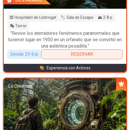
🕍 Hospitalet de Llobregat
🏷️ Sala de Escape
👥 2-8 p.
🎭 Terror
"Revive los aterradores fenómenos paranormales que
tuvieron lugar en 1950 en un orfanato que se convirtió en
una auténtica pesadilla."
Desde 25 €/p
RESERVAR
Experiencia con Actores
La Creación