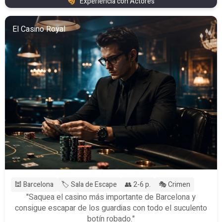
Experiencia con Actores
El Casino Royal
🕍 Barcelona
🏷️ Sala de Escape
👥 2-6 p.
🎭 Crimen
"Saquea el casino más importante de Barcelona y
consigue escapar de los guardias con todo el suculento
botín robado."