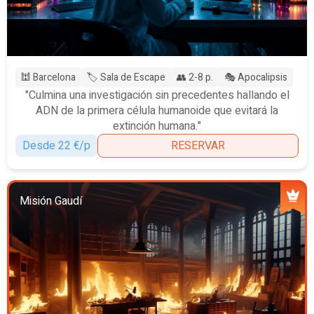
🕍 Barcelona
🏷️ Sala de Escape
👥 2-8 p.
🎭 Apocalipsis
"Culmina una investigación sin precedentes hallando el
ADN de la primera célula humanoide que evitará la
extinción humana."
Desde 22 €/p
RESERVAR
Misión Gaudí