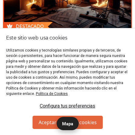
DESTACADO
Este sitio web usa cookies
🕍 Barcelona
🏷️ Sala de Escape
👥 2-5 p.
🎭 Historia
Utilizamos cookies y tecnologías similares propias y de terceros, de
"Salva los planos de la Sagrada Familia del taller en
sesión o persistentes, para hacer funcionar de manera segura nuestra
llamas de Gaudí y sal de ahí antes de que todo se
página web y personalizar su contenido. Igualmente, utilizamos cookies
queme a causa del horrible incendio."
para medir y obtener datos de la navegación que realizas y para ajustar
la publicidad a tus gustos y preferencias. Puedes configurar y aceptar el
Desde 21 €/p
RESERVAR
uso de cookies a continuación. Así mismo, puedes modificar tus
opciones de consentimiento en cualquier momento visitando nuestra
Política de Cookies y obtener más información haciendo clic en el
siguiente enlace.
Política de Cookies
Game-On
Configura tus preferencias
Aceptar todas las cookies
Mapa