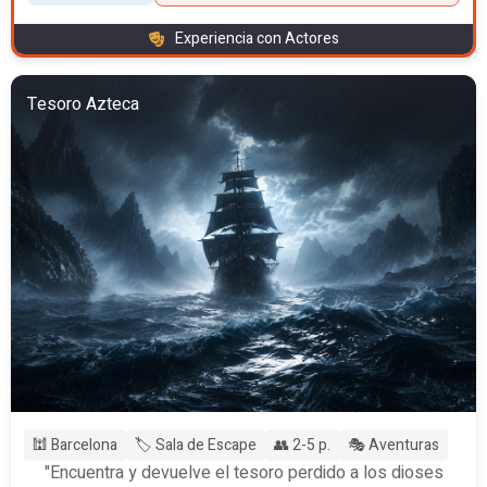
Experiencia con Actores
Tesoro Azteca
🕍 Barcelona
🏷️ Sala de Escape
👥 2-5 p.
🎭 Aventuras
"Encuentra y devuelve el tesoro perdido a los dioses