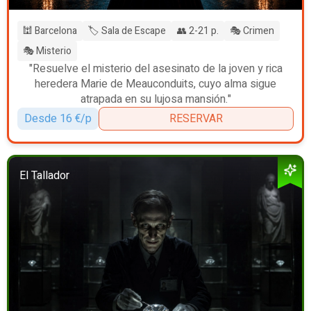
🕍 Barcelona
🏷️ Sala de Escape
👥 2-21 p.
🎭 Crimen
🎭 Misterio
"Resuelve el misterio del asesinato de la joven y rica
heredera Marie de Meauconduits, cuyo alma sigue
atrapada en su lujosa mansión."
Desde 16 €/p
RESERVAR
El Tallador