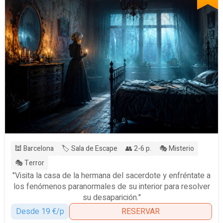
🕍 Barcelona
🏷️ Sala de Escape
👥 2-6 p.
🎭 Misterio
🎭 Terror
"Visita la casa de la hermana del sacerdote y enfréntate a
los fenómenos paranormales de su interior para resolver
su desaparición."
Desde 19 €/p
RESERVAR