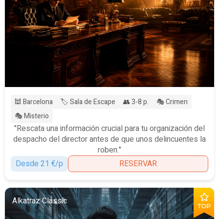
🕍 Barcelona
🏷️ Sala de Escape
👥 3-8 p.
🎭 Crimen
🎭 Misterio
"Rescata una información crucial para tu organización del
despacho del director antes de que unos delincuentes la
roben."
Desde 21 €/p
RESERVAR
Alkatraz Classic
TOP