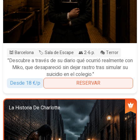
🕍 Barcelona
🏷️ Sala de Escape
👥 2-6 p.
🎭 Terror
"Descubre a través de su diario qué ocurrió realmente con
Miko, que desapareció sin dejar rastro tras simular su
suicidio en el colegio."
Desde 18 €/p
RESERVAR
La Historia De Charlotte