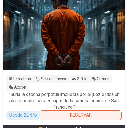
🕍 Barcelona
🏷️ Sala de Escape
👥 2-8 p.
🎭 Crimen
🎭 Acción
"Burla la cadena perpetua impuesta por el juez e idea un
plan maestro para escapar de la famosa prisión de San
Francisco."
Desde 22 €/p
RESERVAR