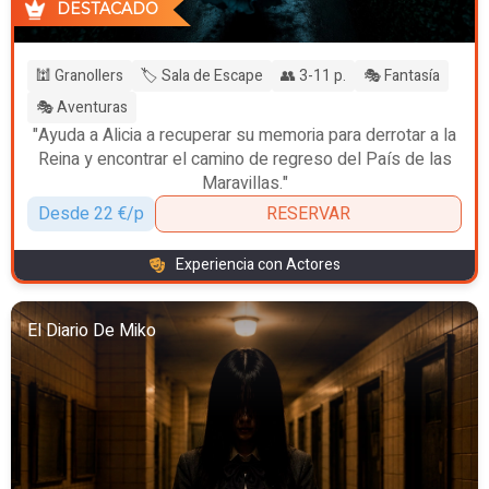
DESTACADO
🕍 Granollers
🏷️ Sala de Escape
👥 3-11 p.
🎭 Fantasía
🎭 Aventuras
"Ayuda a Alicia a recuperar su memoria para derrotar a la
Reina y encontrar el camino de regreso del País de las
Maravillas."
Desde 22 €/p
RESERVAR
Experiencia con Actores
El Diario De Miko