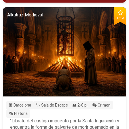
Alkatraz Medieval
TOP
🕍 Barcelona
🏷️ Sala de Escape
👥 2-8 p.
🎭 Crimen
🎭 Historia
"Líbrate del castigo impuesto por la Santa Inquisición y
encuentra la forma de salvarte de morir quemado en la