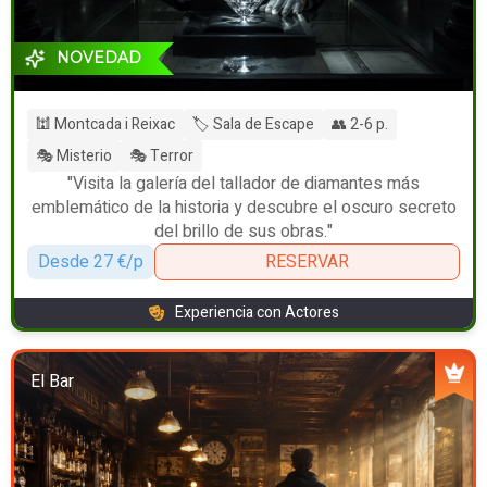
NOVEDAD
🕍 Montcada i Reixac
🏷️ Sala de Escape
👥 2-6 p.
🎭 Misterio
🎭 Terror
"Visita la galería del tallador de diamantes más
emblemático de la historia y descubre el oscuro secreto
del brillo de sus obras."
Desde 27 €/p
RESERVAR
Experiencia con Actores
El Bar