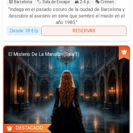
🕍 Barcelona
🏷️ Sala de Escape
👥 2-6 p.
🎭 Crimen
"Indaga en el pasado oscuro de la ciudad de Barcelona y
descubre al asesino en serie que sembró el miedo en el
año 1985."
Desde 18 €/p
RESERVAR
El Misterio De La Mansión (Sala 1)
DESTACADO