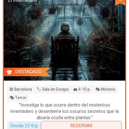
El Invernadero
DESTACADO
🕍 Barcelona
🏷️ Sala de Escape
👥 4-10 p.
🎭 Misterio
🎭 Terror
"Investiga lo que ocurre dentro del misterioso
invernadero y desentierra los oscuros secretos que la
abuela oculta entre plantas."
Desde 22 €/p
RESERVAR