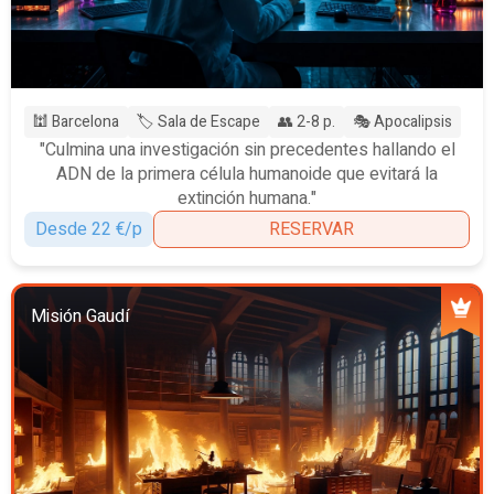
🕍 Barcelona
🏷️ Sala de Escape
👥 2-8 p.
🎭 Apocalipsis
"Culmina una investigación sin precedentes hallando el
ADN de la primera célula humanoide que evitará la
extinción humana."
Desde 22 €/p
RESERVAR
Misión Gaudí