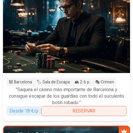
🕍 Barcelona
🏷️ Sala de Escape
👥 2-6 p.
🎭 Crimen
"Saquea el casino más importante de Barcelona y
consigue escapar de los guardias con todo el suculento
botín robado."
Desde 18 €/p
RESERVAR