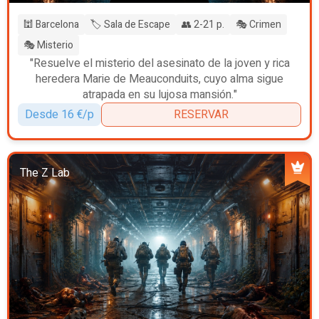
🕍 Barcelona
🏷️ Sala de Escape
👥 2-21 p.
🎭 Crimen
🎭 Misterio
"Resuelve el misterio del asesinato de la joven y rica
heredera Marie de Meauconduits, cuyo alma sigue
atrapada en su lujosa mansión."
Desde 16 €/p
RESERVAR
The Z Lab