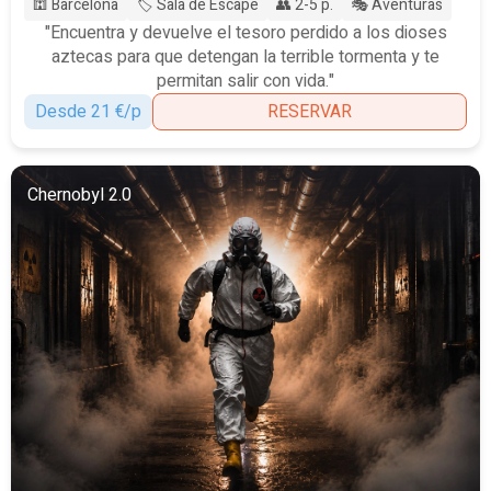
🕍 Barcelona
🏷️ Sala de Escape
👥 2-5 p.
🎭 Aventuras
"Encuentra y devuelve el tesoro perdido a los dioses
aztecas para que detengan la terrible tormenta y te
permitan salir con vida."
Desde 21 €/p
RESERVAR
Chernobyl 2.0