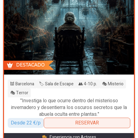
DESTACADO
🕍 Barcelona
🏷️ Sala de Escape
👥 4-10 p.
🎭 Misterio
🎭 Terror
"Investiga lo que ocurre dentro del misterioso
invernadero y desentierra los oscuros secretos que la
abuela oculta entre plantas."
Desde 22 €/p
RESERVAR
Experiencia con Actores