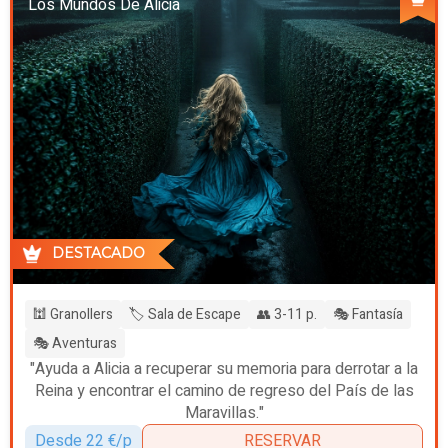
Los Mundos De Alicia
DESTACADO
🕍 Granollers
🏷️ Sala de Escape
👥 3-11 p.
🎭 Fantasía
🎭 Aventuras
"Ayuda a Alicia a recuperar su memoria para derrotar a la
Reina y encontrar el camino de regreso del País de las
Maravillas."
Desde 22 €/p
RESERVAR