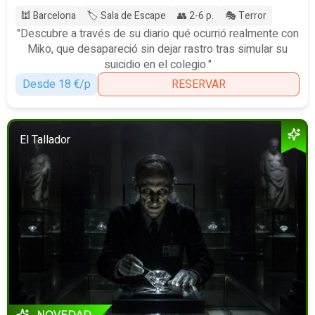
🕍 Barcelona
🏷️ Sala de Escape
👥 2-6 p.
🎭 Terror
"Descubre a través de su diario qué ocurrió realmente con
Miko, que desapareció sin dejar rastro tras simular su
suicidio en el colegio."
Desde 18 €/p
RESERVAR
El Tallador
NOVEDAD