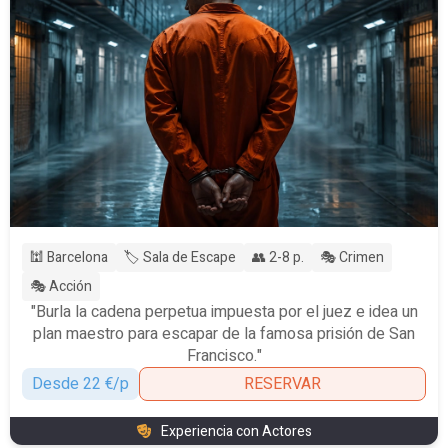
🕍 Barcelona
🏷️ Sala de Escape
👥 2-8 p.
🎭 Crimen
🎭 Acción
"Burla la cadena perpetua impuesta por el juez e idea un
plan maestro para escapar de la famosa prisión de San
Francisco."
Desde 22 €/p
RESERVAR
Experiencia con Actores