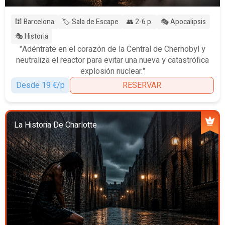
🕍 Barcelona
🏷️ Sala de Escape
👥 2-6 p.
🎭 Apocalipsis
🎭 Historia
"Adéntrate en el corazón de la Central de Chernobyl y
neutraliza el reactor para evitar una nueva y catastrófica
explosión nuclear."
Desde 19 €/p
RESERVAR
La Historia De Charlotte