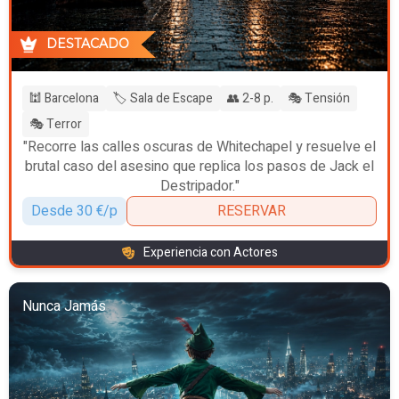
DESTACADO
🕍 Barcelona
🏷️ Sala de Escape
👥 2-8 p.
🎭 Tensión
🎭 Terror
"Recorre las calles oscuras de Whitechapel y resuelve el
brutal caso del asesino que replica los pasos de Jack el
Destripador."
Desde 30 €/p
RESERVAR
Experiencia con Actores
Nunca Jamás