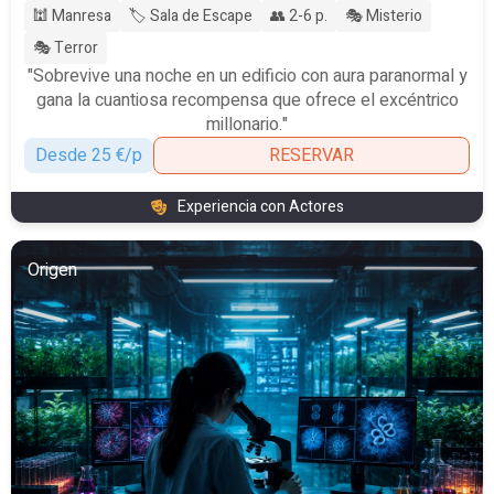
🕍 Manresa
🏷️ Sala de Escape
👥 2-6 p.
🎭 Misterio
🎭 Terror
"Sobrevive una noche en un edificio con aura paranormal y
gana la cuantiosa recompensa que ofrece el excéntrico
millonario."
Desde 25 €/p
RESERVAR
Experiencia con Actores
Origen