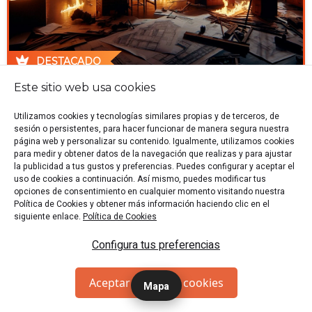
DESTACADO
Este sitio web usa cookies
🕍 Barcelona
🏷️ Sala de Escape
👥 2-5 p.
🎭 Historia
Utilizamos cookies y tecnologías similares propias y de terceros, de
"Salva los planos de la Sagrada Familia del taller en
sesión o persistentes, para hacer funcionar de manera segura nuestra
llamas de Gaudí y sal de ahí antes de que todo se
página web y personalizar su contenido. Igualmente, utilizamos cookies
queme a causa del horrible incendio."
para medir y obtener datos de la navegación que realizas y para ajustar
la publicidad a tus gustos y preferencias. Puedes configurar y aceptar el
Desde 21 €/p
RESERVAR
uso de cookies a continuación. Así mismo, puedes modificar tus
opciones de consentimiento en cualquier momento visitando nuestra
Política de Cookies y obtener más información haciendo clic en el
siguiente enlace.
Política de Cookies
La Cámara Acorazada
Configura tus preferencias
Aceptar todas las cookies
Mapa