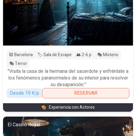
🕍 Barcelona
🏷️ Sala de Escape
👥 2-6 p.
🎭 Misterio
🎭 Terror
"Visita la casa de la hermana del sacerdote y enfréntate a
los fenómenos paranormales de su interior para resolver
su desaparición."
Desde 19 €/p
RESERVAR
Experiencia con Actores
El Casino Royal