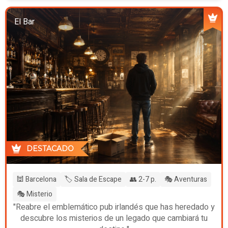
El Bar
DESTACADO
🕍 Barcelona
🏷️ Sala de Escape
👥 2-7 p.
🎭 Aventuras
🎭 Misterio
"Reabre el emblemático pub irlandés que has heredado y
descubre los misterios de un legado que cambiará tu