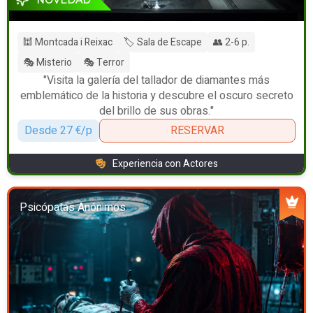
🕍 Montcada i Reixac
🏷️ Sala de Escape
👥 2-6 p.
🎭 Misterio
🎭 Terror
"Visita la galería del tallador de diamantes más
emblemático de la historia y descubre el oscuro secreto
del brillo de sus obras."
Desde 27 €/p
RESERVAR
Experiencia con Actores
Psicópatas Anónimos