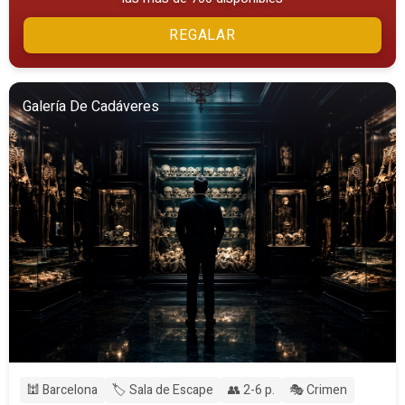
REGALAR
Galería De Cadáveres
🕍 Barcelona
🏷️ Sala de Escape
👥 2-6 p.
🎭 Crimen