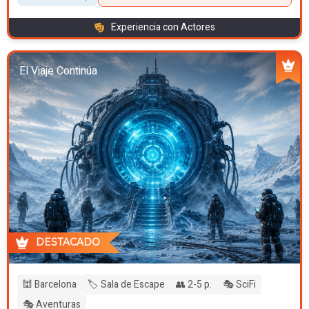
Experiencia con Actores
El Viaje Continúa
DESTACADO
🕍 Barcelona
🏷️ Sala de Escape
👥 2-5 p.
🎭 SciFi
🎭 Aventuras