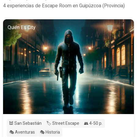
4 experiencias de Escape Room en Guipúzcoa (Provincia)
Quién Es City
🕍 San Sebastián
🏷️ Street Escape
👥 4-50 p.
🎭 Aventuras
🎭 Historia