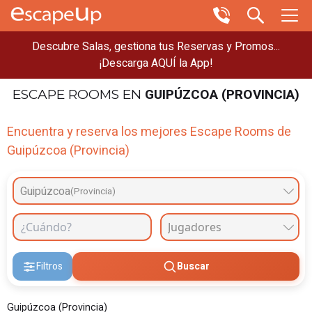
Descubre Salas, gestiona tus Reservas y Promos...
¡Descarga AQUÍ la App!
GUIPÚZCOA (PROVINCIA)
ESCAPE ROOMS
EN
Encuentra y reserva los mejores Escape Rooms de
Guipúzcoa (Provincia)
Guipúzcoa
(Provincia)
Filtros
Buscar
Guipúzcoa (Provincia)