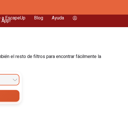
e a EscapeUp
Blog
Ayuda
a App!
én el resto de filtros para encontrar fácilmente la