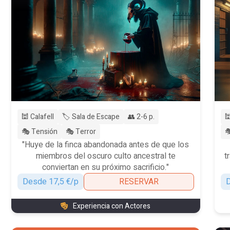
🕍 Calafell
🏷️ Sala de Escape
👥 2-6 p.

🎭 Tensión
🎭 Terror

"Huye de la finca abandonada antes de que los
miembros del oscuro culto ancestral te
t
conviertan en su próximo sacrificio."
Desde 17,5 €/p
RESERVAR
D
Experiencia con Actores