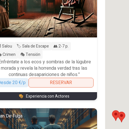
 Salou
🏷️ Sala de Escape
👥 2-7 p.
 Crimen
🎭 Tensión
Enfréntate a los ecos y sombras de la lúgubre
morada y revela la horrenda verdad tras las
continuas desapariciones de niños."
esde 20 €/p
RESERVAR
Experiencia con Actores
lan De Fuga