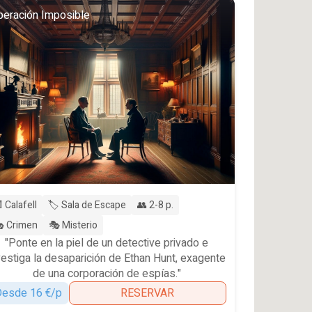
eración Imposible
 Calafell
🏷️ Sala de Escape
👥 2-8 p.
 Crimen
🎭 Misterio
"Ponte en la piel de un detective privado e
vestiga la desaparición de Ethan Hunt, exagente
de una corporación de espías."
esde 16 €/p
RESERVAR