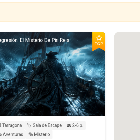
gresión: El Misterio De Piri Reis
TOP
 Tarragona
🏷️ Sala de Escape
👥 2-6 p.
 Aventuras
🎭 Misterio