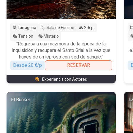
🕍 Tarragona
🏷️ Sala de Escape
👥 2-6 p.

🎭 Tensión
🎭 Misterio

"Regresa a una mazmorra de la época de la
Inquisición y recupera el Santo Grial a la vez que
e
huyes de un leproso con sed de sangre."
Desde 20 €/p
RESERVAR
D
Experiencia con Actores
El Búnker
La