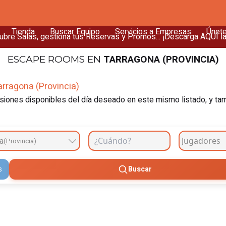
Tienda
Buscar Equipo
Servicios a Empresas
Únet
bre Salas, gestiona tus Reservas y Promos... ¡Descarga AQUÍ l
TARRAGONA (PROVINCIA)
ESCAPE ROOMS
EN
rragona (Provincia)
iones disponibles del día deseado en este mismo listado, y tambi
a
(Provincia)
s
Buscar