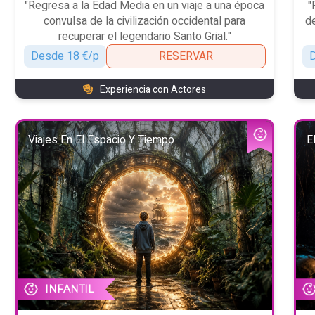
"Regresa a la Edad Media en un viaje a una época
"
convulsa de la civilización occidental para
de
recuperar el legendario Santo Grial."
Desde 18 €/p
RESERVAR
D
Experiencia con Actores
Viajes En El Espacio Y Tiempo
E
INFANTIL