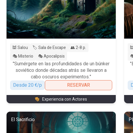
🕍 Salou
🏷️ Sala de Escape
👥 2-8 p.

🎭 Misterio
🎭 Apocalipsis

"Sumérgete en las profundidades de un búnker
"
soviético donde décadas atrás se llevaron a
cabo oscuros experimentos."
Desde 20 €/p
RESERVAR
D
Experiencia con Actores
El Sacrificio
P