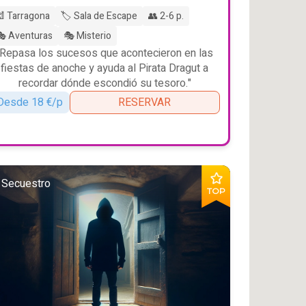
 Tarragona
🏷️ Sala de Escape
👥 2-6 p.
 Aventuras
🎭 Misterio
"Repasa los sucesos que acontecieron en las
fiestas de anoche y ayuda al Pirata Dragut a
recordar dónde escondió su tesoro."
Desde 18 €/p
RESERVAR
 Secuestro
TOP