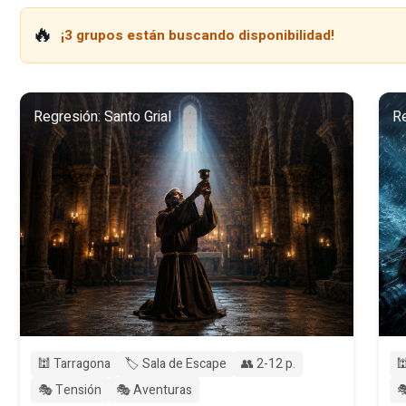
🔥
¡3 grupos están buscando disponibilidad!
Regresión: Santo Grial
Re
🕍 Tarragona
🏷️ Sala de Escape
👥 2-12 p.

🎭 Tensión
🎭 Aventuras
