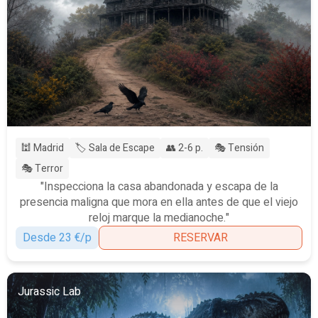
🕍 Madrid
🏷️ Sala de Escape
👥 2-6 p.
🎭 Tensión
🎭 Terror
"Inspecciona la casa abandonada y escapa de la
presencia maligna que mora en ella antes de que el viejo
reloj marque la medianoche."
Desde 23 €/p
RESERVAR
Jurassic Lab