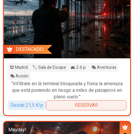
DESTACADO
🕍 Madrid
🏷️ Sala de Escape
👥 2-6 p.
🎭 Aventuras
🎭 Acción
"Infíltrate en la terminal bloqueada y frena la amenaza
que está poniendo en riesgo a miles de pasajeros en
pleno vuelo."
Desde 21,5 €/p
RESERVAR
Mayday!