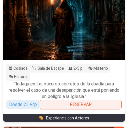
🕍 Coslada
🏷️ Sala de Escape
👥 2-5 p.
🎭 Misterio
🎭 Historia
"Indaga en los oscuros secretos de la abadía para
resolver el caso de una desaparición que está poniendo
en peligro a la Iglesia."
Desde 23 €/p
RESERVAR
Experiencia con Actores