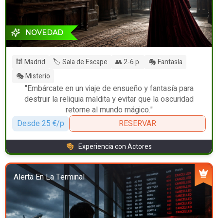
NOVEDAD
🕍 Madrid
🏷️ Sala de Escape
👥 2-6 p.
🎭 Fantasía
🎭 Misterio
"Embárcate en un viaje de ensueño y fantasía para
destruir la reliquia maldita y evitar que la oscuridad
retorne al mundo mágico."
Desde 25 €/p
RESERVAR
Experiencia con Actores
Alerta En La Terminal