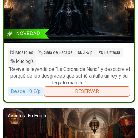
NOVEDAD
🕍 Móstoles
🏷️ Sala de Escape
👥 2-6 p.
🎭 Fantasía
🎭 Mitología
"Revive la leyenda de “La Corona de Nuno” y descubre el
porqué de las desgracias que sufrió antaño un rey y su
legado maldito."
Desde 18 €/p
RESERVAR
Aventura En Egipto