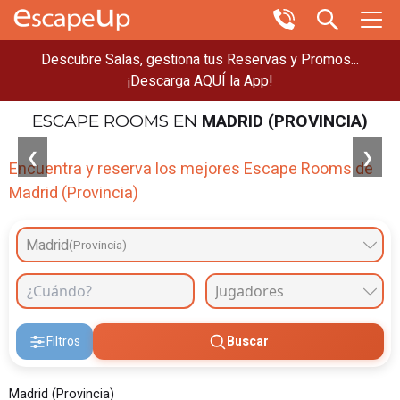
Descubre Salas, gestiona tus Reservas y Promos...
¡Descarga AQUÍ la App!
MADRID (PROVINCIA)
ESCAPE ROOMS
EN
❮
❯
Encuentra y reserva los mejores Escape Rooms de
Madrid (Provincia)
Madrid
(Provincia)
Filtros
Buscar
Madrid (Provincia)