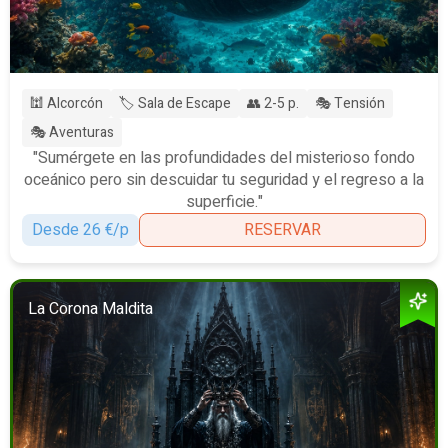
🕍 Alcorcón
🏷️ Sala de Escape
👥 2-5 p.
🎭 Tensión
🎭 Aventuras
"Sumérgete en las profundidades del misterioso fondo
oceánico pero sin descuidar tu seguridad y el regreso a la
superficie."
Desde 26 €/p
RESERVAR
La Corona Maldita