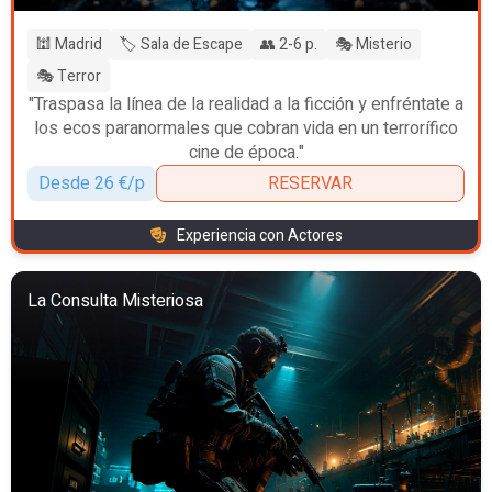
🕍 Madrid
🏷️ Sala de Escape
👥 2-6 p.
🎭 Misterio
🎭 Terror
"Traspasa la línea de la realidad a la ficción y enfréntate a
los ecos paranormales que cobran vida en un terrorífico
cine de época."
Desde 26 €/p
RESERVAR
Experiencia con Actores
La Consulta Misteriosa