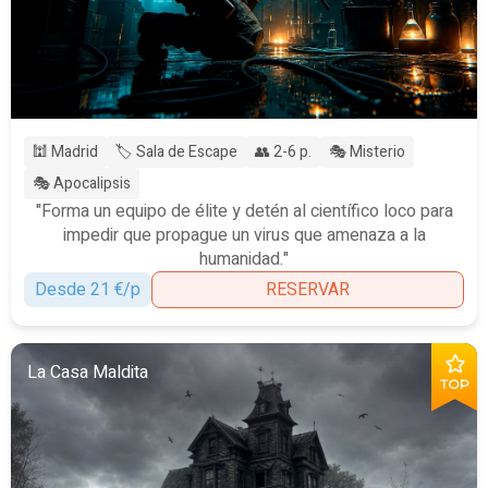
🕍 Madrid
🏷️ Sala de Escape
👥 2-6 p.
🎭 Misterio
🎭 Apocalipsis
"Forma un equipo de élite y detén al científico loco para
impedir que propague un virus que amenaza a la
humanidad."
Desde 21 €/p
RESERVAR
La Casa Maldita
TOP