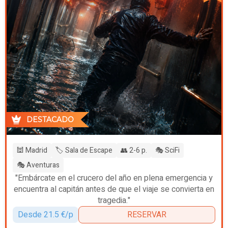
DESTACADO
🕍 Madrid
🏷️ Sala de Escape
👥 2-6 p.
🎭 SciFi
🎭 Aventuras
"Embárcate en el crucero del año en plena emergencia y
encuentra al capitán antes de que el viaje se convierta en
tragedia."
Desde 21.5 €/p
RESERVAR