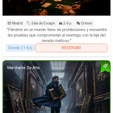
🕍 Madrid
🏷️ Sala de Escape
👥 2-6 p.
🎭 Crimen
"Piérdete en un mundo lleno de prohibiciones y encuentra
las pruebas que comprometan al enemigo con la hija del
temido mafioso."
Desde 21 €/p
RESERVAR
Marchante De Arte