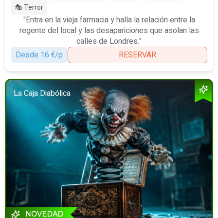
🎭 Terror
"Entra en la vieja farmacia y halla la relación entre la
regente del local y las desapariciones que asolan las
calles de Londres."
Desde 16 €/p
RESERVAR
La Caja Diabólica
NOVEDAD