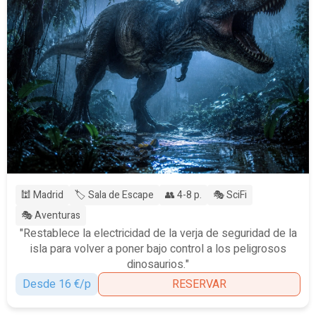
🕍 Madrid
🏷️ Sala de Escape
👥 4-8 p.
🎭 SciFi
🎭 Aventuras
"Restablece la electricidad de la verja de seguridad de la
isla para volver a poner bajo control a los peligrosos
dinosaurios."
Desde 16 €/p
RESERVAR