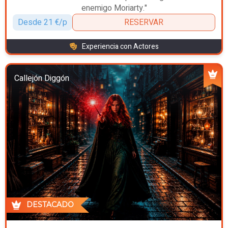
enemigo Moriarty."
Desde 21 €/p
RESERVAR
Experiencia con Actores
Callejón Diggón
DESTACADO