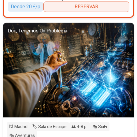
Desde 20 €/p
RESERVAR
Doc, Tenemos Un Problema
🕍 Madrid
🏷️ Sala de Escape
👥 4-8 p.
🎭 SciFi
🎭 Aventuras