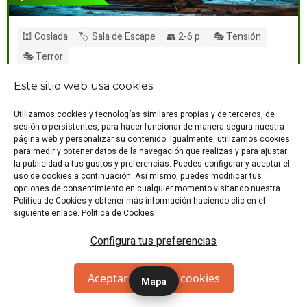
🕍 Coslada
🏷️ Sala de Escape
👥 2-6 p.
🎭 Tensión
🎭 Terror
"Adéntrate en la macabra habitación del pequeño Lucas y
Este sitio web usa cookies
escapa de los horrores que se esconden entre sus
paredes."
Utilizamos cookies y tecnologías similares propias y de terceros, de
Desde 21 €/p
RESERVAR
sesión o persistentes, para hacer funcionar de manera segura nuestra
página web y personalizar su contenido. Igualmente, utilizamos cookies
para medir y obtener datos de la navegación que realizas y para ajustar
Experiencia con Actores
la publicidad a tus gustos y preferencias. Puedes configurar y aceptar el
uso de cookies a continuación. Así mismo, puedes modificar tus
opciones de consentimiento en cualquier momento visitando nuestra
El Corazón De Los Cuentos (Sala 1)
Política de Cookies y obtener más información haciendo clic en el
siguiente enlace.
Política de Cookies
Configura tus preferencias
Aceptar todas las cookies
Mapa