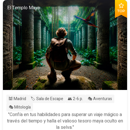
El Templo Maya
TOP
🕍 Madrid
🏷️ Sala de Escape
👥 2-6 p.
🎭 Aventuras
🎭 Mitología
"Confía en tus habilidades para superar un viaje mágico a
través del tiempo y halla el valioso tesoro maya oculto en
la selva."