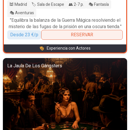
🕍 Madrid
🏷️ Sala de Escape
👥 2-7 p.
🎭 Fantasía
🎭 Aventuras
"Equilibra la balanza de la Guerra Mágica resolviendo el
misterio de las fugas de la prisión en una oscura tienda."
Desde 23 €/p
RESERVAR
Experiencia con Actores
La Jaula De Los Gángsters