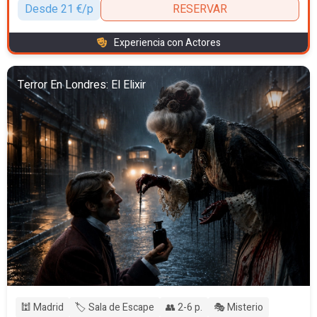
Desde 21 €/p
RESERVAR
Experiencia con Actores
Terror En Londres: El Elixir
🕍 Madrid
🏷️ Sala de Escape
👥 2-6 p.
🎭 Misterio