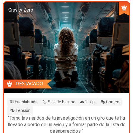
Gravity Zero
DESTACADO
🕍 Fuenlabrada
🏷️ Sala de Escape
👥 2-7 p.
🎭 Crimen
🎭 Tensión
"Toma las riendas de tu investigación en un giro que te ha
llevado a bordo de un avión y a formar parte de la lista de
desaparecidos."