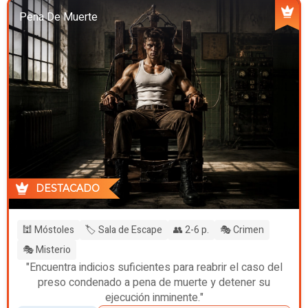
Pena De Muerte
DESTACADO
🕍 Móstoles
🏷️ Sala de Escape
👥 2-6 p.
🎭 Crimen
🎭 Misterio
"Encuentra indicios suficientes para reabrir el caso del
preso condenado a pena de muerte y detener su
ejecución inminente."