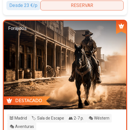
Desde 23 €/p
RESERVAR
Forajidos
DESTACADO
🕍 Madrid
🏷️ Sala de Escape
👥 2-7 p.
🎭 Wéstern
🎭 Aventuras