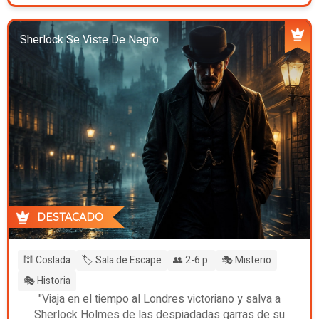
Sherlock Se Viste De Negro
DESTACADO
🕍 Coslada
🏷️ Sala de Escape
👥 2-6 p.
🎭 Misterio
🎭 Historia
"Viaja en el tiempo al Londres victoriano y salva a
Sherlock Holmes de las despiadadas garras de su