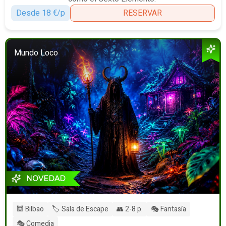
Desde 18 €/p
RESERVAR
Mundo Loco
NOVEDAD
🕍 Bilbao
🏷️ Sala de Escape
👥 2-8 p.
🎭 Fantasía
🎭 Comedia