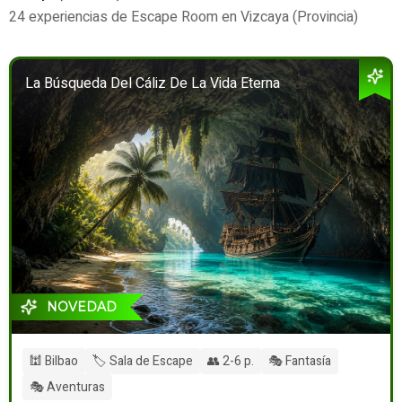
24 experiencias de Escape Room en Vizcaya (Provincia)
La Búsqueda Del Cáliz De La Vida Eterna
NOVEDAD
🕍 Bilbao
🏷️ Sala de Escape
👥 2-6 p.
🎭 Fantasía
🎭 Aventuras