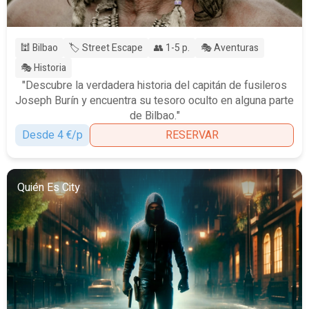
🕍 Bilbao
🏷️ Street Escape
👥 1-5 p.
🎭 Aventuras
🎭 Historia
"Descubre la verdadera historia del capitán de fusileros
Joseph Burín y encuentra su tesoro oculto en alguna parte
de Bilbao."
Desde 4 €/p
RESERVAR
Quién Es City