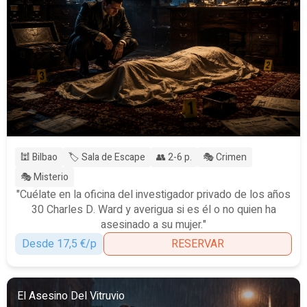
🕍 Bilbao
🏷️ Sala de Escape
👥 2-6 p.
🎭 Crimen
🎭 Misterio
"Cuélate en la oficina del investigador privado de los años
30 Charles D. Ward y averigua si es él o no quien ha
asesinado a su mujer."
Desde 17,5 €/p
RESERVAR
El Asesino Del Vitruvio