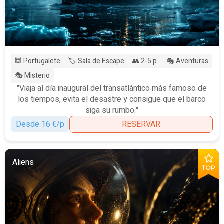
🕍 Portugalete
🏷️ Sala de Escape
👥 2-5 p.
🎭 Aventuras
🎭 Misterio
"Viaja al día inaugural del transatlántico más famoso de
los tiempos, evita el desastre y consigue que el barco
siga su rumbo."
Desde 16 €/p
RESERVAR
Aliens
TOP