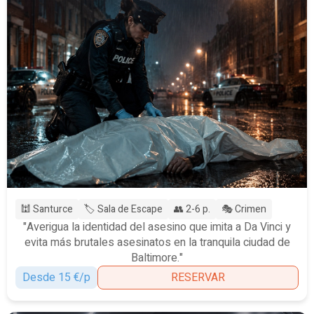
🕍 Santurce
🏷️ Sala de Escape
👥 2-6 p.
🎭 Crimen
"Averigua la identidad del asesino que imita a Da Vinci y
evita más brutales asesinatos en la tranquila ciudad de
Baltimore."
Desde 15 €/p
RESERVAR