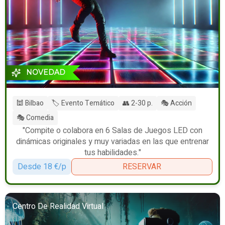
NOVEDAD
🕍 Bilbao
🏷️ Evento Temático
👥 2-30 p.
🎭 Acción
🎭 Comedia
"Compite o colabora en 6 Salas de Juegos LED con
dinámicas originales y muy variadas en las que entrenar
tus habilidades."
Desde 18 €/p
RESERVAR
Centro De Realidad Virtual