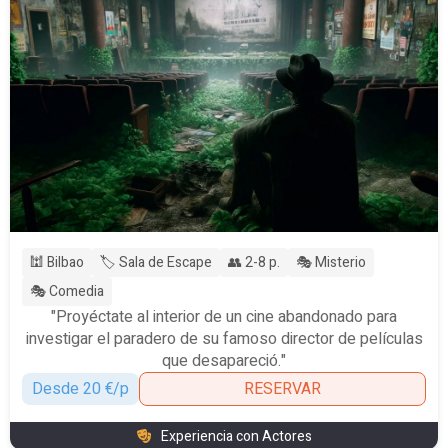
🕍 Bilbao
🏷️ Sala de Escape
👥 2-8 p.
🎭 Misterio
🎭 Comedia
"Proyéctate al interior de un cine abandonado para
investigar el paradero de su famoso director de películas
que desapareció."
Desde 20 €/p
RESERVAR
Experiencia con Actores