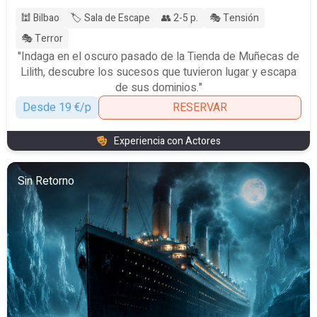
🕍 Bilbao
🏷️ Sala de Escape
👥 2-5 p.
🎭 Tensión
🎭 Terror
"Indaga en el oscuro pasado de la Tienda de Muñecas de
Lilith, descubre los sucesos que tuvieron lugar y escapa
de sus dominios."
Desde 19 €/p
RESERVAR
Experiencia con Actores
Sin Retorno