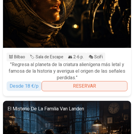
🕍 Bilbao
🏷️ Sala de Escape
👥 2-6 p.
🎭 SciFi
"Regresa al planeta de la criatura alienígena más letal y
famosa de la historia y averigua el origen de las señales
perdidas."
Desde 18 €/p
RESERVAR
El Misterio De La Familia Van Landen