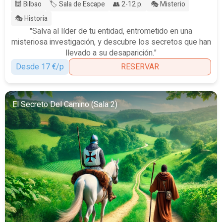
🕍 Bilbao
🏷️ Sala de Escape
👥 2-12 p.
🎭 Misterio
🎭 Historia
"Salva al líder de tu entidad, entrometido en una
misteriosa investigación, y descubre los secretos que han
llevado a su desaparición."
Desde 17 €/p
RESERVAR
El Secreto Del Camino (Sala 2)