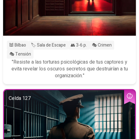
🕍 Bilbao
🏷️ Sala de Escape
👥 3-6 p.
🎭 Crimen
🎭 Tensión
"Resiste a las torturas psicológicas de tus captores y
evita revelar los oscuros secretos que destruirían a tu
organización."
Celda 127