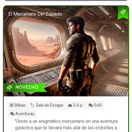
El Mercenario Del Espacio
NOVEDAD
🕍 Bilbao
🏷️ Sala de Escape
👥 2-6 p.
🎭 SciFi
🎭 Aventuras
"Únete a un enigmático mercenario en una aventura
galáctica que te llevará más allá de las estrellas a