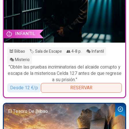
INFANTIL
🕍 Bilbao
🏷️ Sala de Escape
👥 4-8 p.
🎭 Infantil
🎭 Misterio
"Obtén las pruebas incriminatorias del alcaide corrupto y
escapa de la misteriosa Celda 127 antes de que regrese
a su prisión."
Desde 12 €/p
RESERVAR
El Tesoro De Bilbao