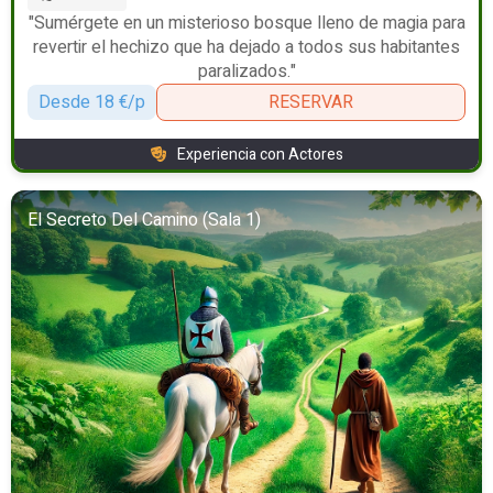
"Sumérgete en un misterioso bosque lleno de magia para
revertir el hechizo que ha dejado a todos sus habitantes
paralizados."
Desde 18 €/p
RESERVAR
Experiencia con Actores
El Secreto Del Camino (Sala 1)