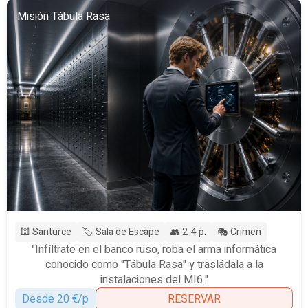
Misión Tábula Rasa
🕍 Santurce
🏷️ Sala de Escape
👥 2-4 p.
🎭 Crimen
"Infíltrate en el banco ruso, roba el arma informática
conocido como "Tábula Rasa" y trasládala a la
instalaciones del MI6."
Desde 20 €/p
RESERVAR