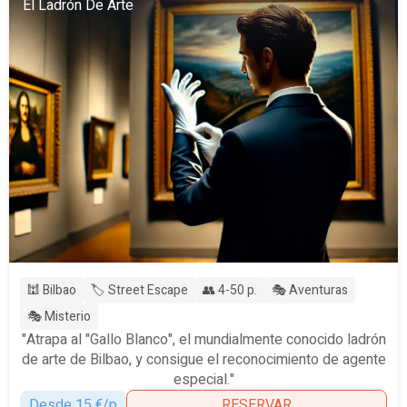
El Ladrón De Arte
🕍 Bilbao
🏷️ Street Escape
👥 4-50 p.
🎭 Aventuras
🎭 Misterio
"Atrapa al "Gallo Blanco", el mundialmente conocido ladrón
de arte de Bilbao, y consigue el reconocimiento de agente
especial."
Desde 15 €/p
RESERVAR