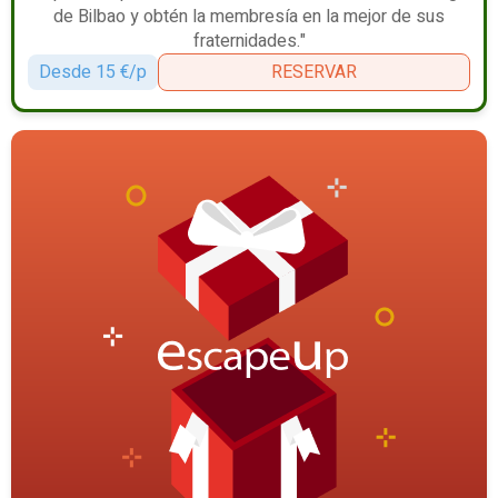
de Bilbao y obtén la membresía en la mejor de sus
fraternidades."
Desde 15 €/p
RESERVAR