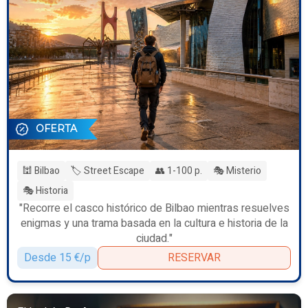
OFERTA
🕍 Bilbao
🏷️ Street Escape
👥 1-100 p.
🎭 Misterio
🎭 Historia
"Recorre el casco histórico de Bilbao mientras resuelves
enigmas y una trama basada en la cultura e historia de la
ciudad."
Desde 15 €/p
RESERVAR