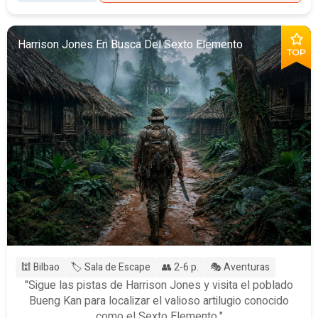
Harrison Jones En Busca Del Sexto Elemento
TOP
🕍 Bilbao
🏷️ Sala de Escape
👥 2-6 p.
🎭 Aventuras
"Sigue las pistas de Harrison Jones y visita el poblado
Bueng Kan para localizar el valioso artilugio conocido
como el Sexto Elemento."