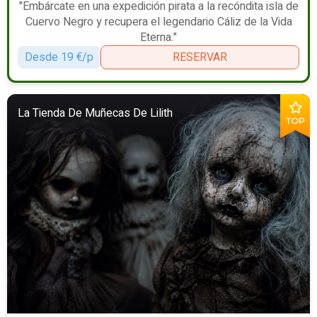
"Embárcate en una expedición pirata a la recóndita isla de
Cuervo Negro y recupera el legendario Cáliz de la Vida
Eterna."
Desde 19 €/p
RESERVAR
La Tienda De Muñecas De Lilith
TOP