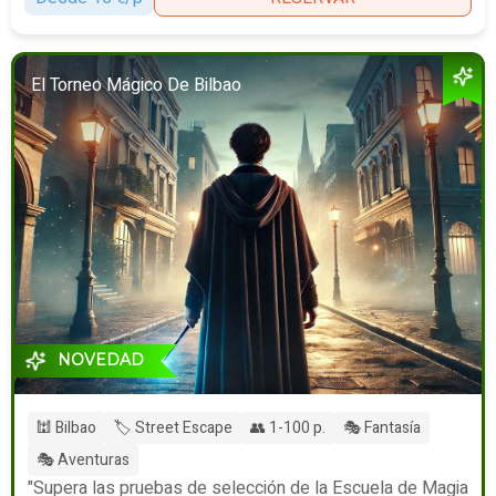
El Torneo Mágico De Bilbao
NOVEDAD
🕍 Bilbao
🏷️ Street Escape
👥 1-100 p.
🎭 Fantasía
🎭 Aventuras
"Supera las pruebas de selección de la Escuela de Magia