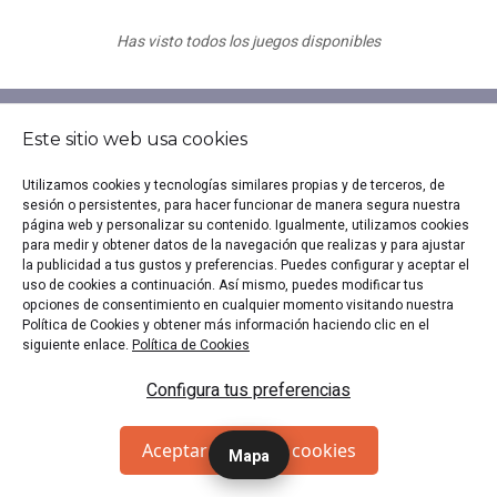
Has visto todos los juegos disponibles
Este sitio web usa cookies
SUSCRÍBETE
Utilizamos cookies y tecnologías similares propias y de terceros, de
¿Quieres estar al tanto de nuestras ofertas y novedades?
sesión o persistentes, para hacer funcionar de manera segura nuestra
página web y personalizar su contenido. Igualmente, utilizamos cookies
¡Suscríbete a la Newsletter!
para medir y obtener datos de la navegación que realizas y para ajustar
la publicidad a tus gustos y preferencias. Puedes configurar y aceptar el
uso de cookies a continuación. Así mismo, puedes modificar tus
opciones de consentimiento en cualquier momento visitando nuestra
Política de Cookies y obtener más información haciendo clic en el
siguiente enlace.
Política de Cookies
Configura tus preferencias
Acepto los
términos y condiciones
Enviar
Aceptar todas las cookies
Mapa
MÁS ALLÁ DE ESCAPEUP